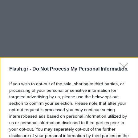
Flash.gr -
Do Not Process My Personal Information
Από την πλευρά της ελληνικής ομάδας ο Μιχάλης
Λούντζης είπε μεταξύ άλλων: «Θα αντιμετωπίσουμε
If you wish to opt-out of the sale, sharing to third parties, or
processing of your personal or sensitive information for
μια τόσο δυνατή ομάδα, σε ένα γεμάτο γήπεδο. Η
targeted advertising by us, please use the below opt-out
Σερβία θα έχει όλα τα αστέρια της, αλλά για μας
section to confirm your selection. Please note that after your
δεν αλλάζει κάτι. Θα πάμε στο Βελιγράδι με στόχο
opt-out request is processed you may continue seeing
interest-based ads based on personal information utilized by
να πάρουμε τη νίκη».
us or personal information disclosed to third parties prior to
your opt-out. You may separately opt-out of the further
Εκτός για τους γηπεδούχους απόψε είναι ο Νεμάνια
disclosure of your personal information by third parties on the