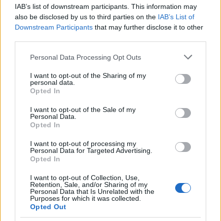
IAB’s list of downstream participants. This information may
Μπιέλιτσα λόγω τραυματισμού και για την Ελλάδα
also be disclosed by us to third parties on the
IAB’s List of
εκτός έμειναν οι Γιώργος Παπαγιάννης, Ιωάννης
Downstream Participants
that may further disclose it to other
Παπαπέτρου, Παναγιώτης Καλαϊτζάκης και Γιάννης
third parties.
Κουζέλογλου.
Please note that this website/app uses one or more Google
Personal Data Processing Opt Outs
services and may gather and store information including but
not limited to your visit or usage behaviour. You may click to
I want to opt-out of the Sharing of my
Live Streaming: Σερβία - Ελλάδα - Δείτε
personal data.
grant or deny consent to Google and its third-party tags to
Opted In
ζωντανά τη μάχη Γιόκιτς - Γιάννη
use your data for below specified purposes in below Google
consent section.
I want to opt-out of the Sale of my
Personal Data.
https://youtu.be/iU9_2KsOgL0
Opted In
I want to opt-out of processing my
Personal Data for Targeted Advertising.
Στην αποστολή συμμετέχουν οι Κώστας
Opted In
Παπανικολάου, Κώστας Σλούκας, Νικ Καλάθης,
I want to opt-out of Collection, Use,
Γιάννης Αντετοκούνμπο, Θανάσης Αντετοκούνμπο,
Retention, Sale, and/or Sharing of my
Personal Data that Is Unrelated with the
Κώστας Αντετοκούνμπο, Δημήτρης Αγραβάνης,
Purposes for which it was collected.
Γιαννούλης Λαρεντζάκης, Τάιλερ Ντόρσεϊ,
Opted Out