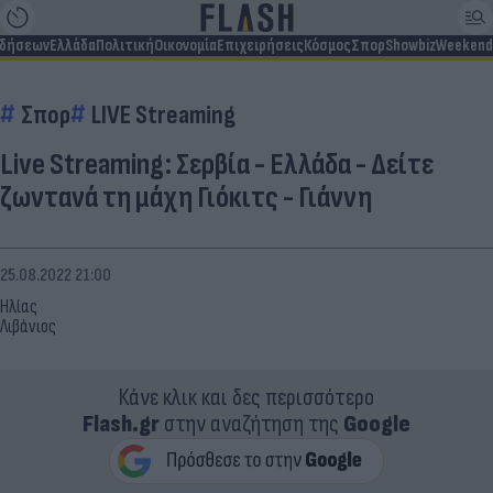
ιδήσεων
Ελλάδα
Πολιτική
Οικονομία
Επιχειρήσεις
Κόσμος
Σπορ
Showbiz
Weekend
Σπορ
LIVE Streaming
Live Streaming: Σερβία - Ελλάδα - Δείτε
ζωντανά τη μάχη Γιόκιτς - Γιάννη
25.08.2022 21:00
Ηλίας
Λιβάνιος
Κάνε κλικ και δες περισσότερο
Flash.gr
στην αναζήτηση της
Google