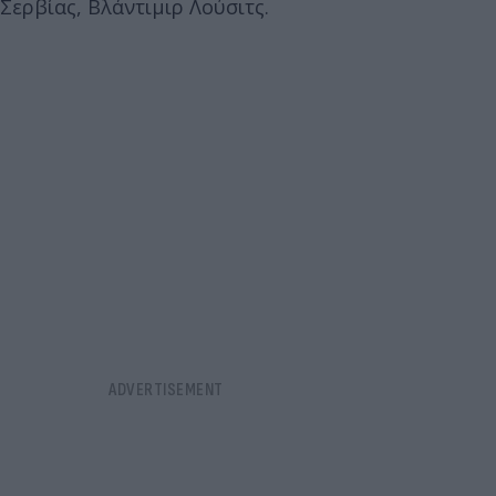
Σερβίας, Βλάντιμιρ Λούσιτς.