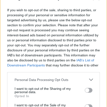
If you wish to opt-out of the sale, sharing to third parties, or
processing of your personal or sensitive information for
targeted advertising by us, please use the below opt-out
section to confirm your selection. Please note that after your
opt-out request is processed you may continue seeing
interest-based ads based on personal information utilized by
us or personal information disclosed to third parties prior to
your opt-out. You may separately opt-out of the further
Σένγκεν υπό πίεση: Τι αλλάζει στα
disclosure of your personal information by third parties on the
ευρωπαϊκά σύνορα η κόντρα Ισπανίας,
IAB’s list of downstream participants. This information may
also be disclosed by us to third parties on the
IAB’s List of
Ιταλίας για το μεταναστευτικό
Downstream Participants
that may further disclose it to other
08.08.2026
third parties.
Please note that this website/app uses one or more Google
Personal Data Processing Opt Outs
services and may gather and store information including but
not limited to your visit or usage behaviour. You may click to
I want to opt-out of the Sharing of my
personal data.
grant or deny consent to Google and its third-party tags to
Opted In
use your data for below specified purposes in below Google
consent section.
I want to opt-out of the Sale of my