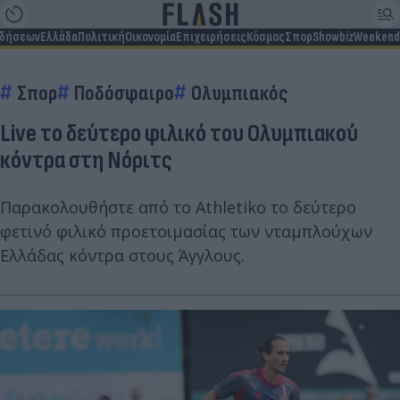
ιδήσεων
Ελλάδα
Πολιτική
Οικονομία
Επιχειρήσεις
Κόσμος
Σπορ
Showbiz
Weekend
Σπορ
Ποδόσφαιρο
Ολυμπιακός
Live το δεύτερο φιλικό του Ολυμπιακού
κόντρα στη Νόριτς
Παρακολουθήστε από το Athletiko το δεύτερο
φετινό φιλικό προετοιμασίας των νταμπλούχων
Ελλάδας κόντρα στους Άγγλους.