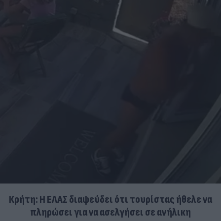
Κρήτη: Η ΕΛΑΣ διαψεύδει ότι τουρίστας ήθελε να
πληρώσει για να ασελγήσει σε ανήλικη