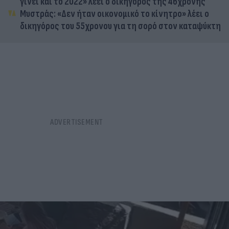
γίνει και το 2022» λέει ο δικηγόρος της 46χρονης
Μυστράς: «Δεν ήταν οικονομικό το κίνητρο» λέει ο
δικηγόρος του 55χρονου για τη σορό στον καταψύκτη