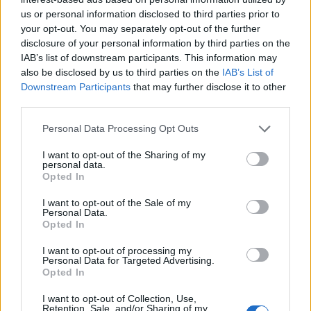
us or personal information disclosed to third parties prior to
your opt-out. You may separately opt-out of the further
disclosure of your personal information by third parties on the
IAB’s list of downstream participants. This information may
also be disclosed by us to third parties on the
IAB’s List of
Downstream Participants
that may further disclose it to other
third parties.
Please note that this website/app uses one or more Google
Personal Data Processing Opt Outs
services and may gather and store information including but
not limited to your visit or usage behaviour. You may click to
I want to opt-out of the Sharing of my
personal data.
grant or deny consent to Google and its third-party tags to
Opted In
use your data for below specified purposes in below Google
consent section.
I want to opt-out of the Sale of my
Personal Data.
Αυτές οι επισκέψεις θα ενισχύσουν περαιτέρω τις
Opted In
σχέσεις μας και θα προωθήσουν την υποστήριξή
I want to opt-out of processing my
μας προς τη Λιβύη.
Personal Data for Targeted Advertising.
Opted In
Σε αυτό το πλαίσιο, είμαστε αποφασισμένοι να
I want to opt-out of Collection, Use,
Retention, Sale, and/or Sharing of my