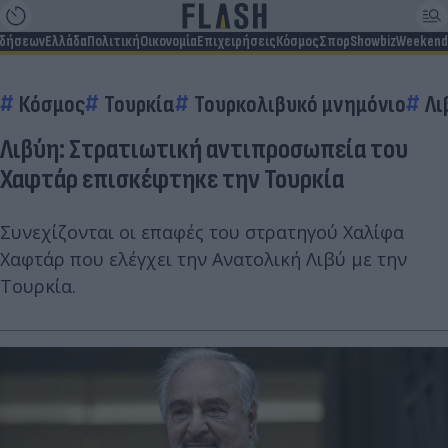
ιδήσεων
Ελλάδα
Πολιτική
Οικονομία
Επιχειρήσεις
Κόσμος
Σπορ
Showbiz
Weekend
Κόσμος
Τουρκία
Τουρκολιβυκό μνημόνιο
Λι
Λιβύη: Στρατιωτική αντιπροσωπεία του
Χαφτάρ επισκέφτηκε την Τουρκία
Συνεχίζονται οι επαφές του στρατηγού Χαλίφα
Χαφτάρ που ελέγχει την Ανατολική Λιβύ με την
Τουρκία.