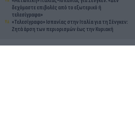
«Μετωπική» Ιταλίας-Ισπανίας για Σένγκεν: «Δεν
δεχόμαστε επιβολές από το εξωτερικό ή
τελεσίγραφα»
«Τελεσίγραφο» Ισπανίας στην Ιταλία για τη Σένγκεν:
Ζητά άρση των περιορισμών έως την Κυριακή