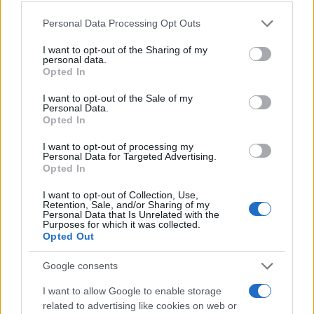
Please note that this website/app uses one or more Google
Personal Data Processing Opt Outs
services and may gather and store information including but
not limited to your visit or usage behaviour. You may click to
I want to opt-out of the Sharing of my
personal data.
Νέα κρούσματα πανώλης στην Καλαμπάκα -
grant or deny consent to Google and its third-party tags to
Opted In
use your data for below specified purposes in below Google
Σταμάτησαν να παίρνουν γάλα οι
consent section.
I want to opt-out of the Sale of my
γαλακτοβιομηχανίες
Personal Data.
Opted In
Σε απόγνωση οι κτηνοτρόφοι της περιοχής. Τι αναφέρει στην
ανακοίνωσή της η αρμόδια Διεύθυνση της Περιφέρειας
I want to opt-out of processing my
Θεσσαλίας.
Personal Data for Targeted Advertising.
Opted In
Συντακτική
16.07.2024 22:37
Ομάδα
I want to opt-out of Collection, Use,
Flash.gr
Retention, Sale, and/or Sharing of my
Personal Data that Is Unrelated with the
Purposes for which it was collected.
Opted Out
Google consents
I want to allow Google to enable storage
related to advertising like cookies on web or