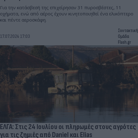
Για την κατάσβεσή της επιχείρησαν 31 πυροσβέστες, 11
οχήματα, ενώ από αέρος έχουν κινητοποιηθεί ένα ελικόπτερο
και πέντε αεροσκάφη.
Συντακτική
17.07.2024 17:03
Ομάδα
Flash.gr
ΕΛΓΑ: Στις 24 Ιουλίου οι πληρωμές στους αγρότες
για τις ζημιές από Daniel και Elias