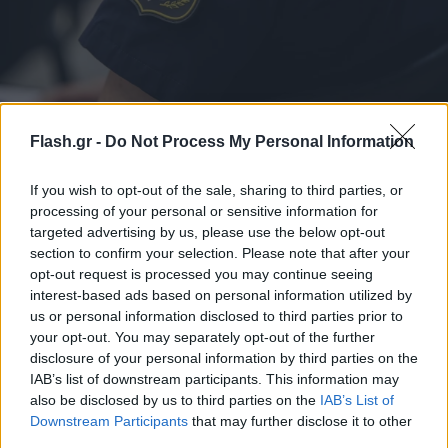
Σοκ στον Βόλο: 65χρονος αυνανιζόταν κατά τη
διάρκεια παιδικής παράστασης
Flash.gr -
Do Not Process My Personal Information
Σύμφωνα με όσα αναφέρουν τοπικά μέσα ειδοποιήθηκε η
If you wish to opt-out of the sale, sharing to third parties, or
αστυνομία από τους έντρομους γονείς.
processing of your personal or sensitive information for
Συντακτική
targeted advertising by us, please use the below opt-out
17.07.2024 00:25
Ομάδα
section to confirm your selection. Please note that after your
Flash.gr
opt-out request is processed you may continue seeing
interest-based ads based on personal information utilized by
us or personal information disclosed to third parties prior to
your opt-out. You may separately opt-out of the further
disclosure of your personal information by third parties on the
IAB’s list of downstream participants. This information may
also be disclosed by us to third parties on the
IAB’s List of
Downstream Participants
that may further disclose it to other
third parties.