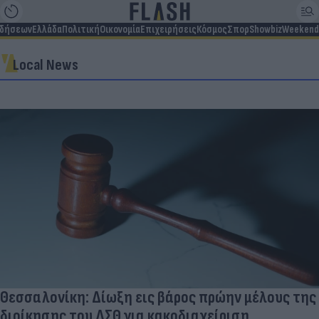
ιδήσεων
Ελλάδα
Πολιτική
Οικονομία
Επιχειρήσεις
Κόσμος
Σπορ
Showbiz
Weekend
Local News
Θεσσαλονίκη: Δίωξη εις βάρος πρώην μέλους της
διοίκησης του ΔΣΘ για κακοδιαχείριση