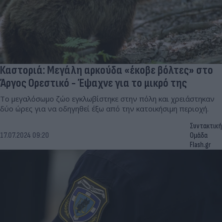
Καστοριά: Μεγάλη αρκούδα «έκοβε βόλτες» στο
Άργος Ορεστικό - Έψαχνε για το μικρό της
Το μεγαλόσωμο ζώο εγκλωβίστηκε στην πόλη και χρειάστηκαν
δύο ώρες για να οδηγηθεί έξω από την κατοικήσιμη περιοχή.
Συντακτική
17.07.2024 09:20
Ομάδα
Flash.gr