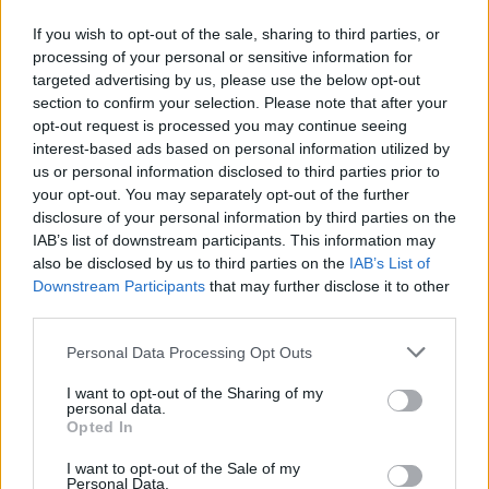
μπορεί να γίνουν και στο μέλλον. Θα μπορούσαμε
If you wish to opt-out of the sale, sharing to third parties, or
όμως να είχαμε κερδίσει και στην Τρίπολη και στα
processing of your personal or sensitive information for
Γιάννινα, αν είχαμε καταφέρει να σκοράρουμε στις
targeted advertising by us, please use the below opt-out
πολλές ευκαιρίες που δημιουργήσαμε. Φέρνει όμως
section to confirm your selection. Please note that after your
opt-out request is processed you may continue seeing
μία ωριμότητα στο γκρουπ και δίνει τη δυνατότητα
interest-based ads based on personal information utilized by
στο σύνολο μας να καταλάβει, πόσο σημαντική
us or personal information disclosed to third parties prior to
είναι η ενότητα και πόσο σημαντικό είναι να
your opt-out. You may separately opt-out of the further
είμαστε όλοι μαζί απέναντι σε αυτό».
disclosure of your personal information by third parties on the
IAB’s list of downstream participants. This information may
also be disclosed by us to third parties on the
IAB’s List of
Downstream Participants
that may further disclose it to other
third parties.
Please note that this website/app uses one or more Google
Personal Data Processing Opt Outs
services and may gather and store information including but
not limited to your visit or usage behaviour. You may click to
I want to opt-out of the Sharing of my
personal data.
grant or deny consent to Google and its third-party tags to
Opted In
use your data for below specified purposes in below Google
consent section.
I want to opt-out of the Sale of my
Personal Data.