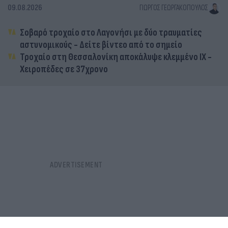
09.08.2026
ΓΙΏΡΓΟΣ ΓΕΩΡΓΑΚΌΠΟΥΛΟΣ
Σοβαρό τροχαίο στο Λαγονήσι με δύο τραυματίες
αστυνομικούς - Δείτε βίντεο από το σημείο
Τροχαίο στη Θεσσαλονίκη αποκάλυψε κλεμμένο ΙΧ -
Χειροπέδες σε 37χρονο