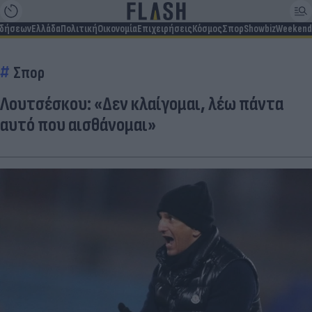
ιδήσεων
Ελλάδα
Πολιτική
Οικονομία
Επιχειρήσεις
Κόσμος
Σπορ
Showbiz
Weekend
Σπορ
Λουτσέσκου: «Δεν κλαίγομαι, λέω πάντα
αυτό που αισθάνομαι»