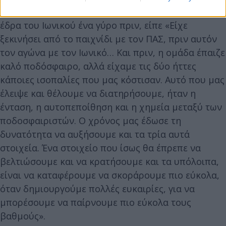
αντεπίθεση της μετά από εκείνο το διπλό στην
έδρα του Ιωνικού ένα γύρο πριν, είπε «Είχε
ξεκινήσει από το παιχνίδι με τον ΠΑΣ, πριν αυτόν
τον αγώνα με τον Ιωνικό… Και πριν, η ομάδα έπαιζε
καλό ποδόσφαιρο, αλλά είχαμε τις δύο ήττες
κάποιες ισοπαλίες που μας κόστισαν. Αυτό που μας
έλειψε και θέλουμε να διατηρήσουμε, ήταν η
ένταση, η αυτοπεποίθηση και η χημεία μεταξύ των
ποδοσφαιριστών. Ο χρόνος μας έδωσε τη
δυνατότητα να αυξήσουμε και τα τρία αυτά
στοιχεία. Ένα στοιχείο που ίσως θα έπρεπε να
βελτιώσουμε και να κρατήσουμε και τα υπόλοιπα,
είναι να καταφέρουμε να σκοράρουμε πιο εύκολα,
όταν δημιουργούμε πολλές ευκαιρίες, για να
μπορέσουμε να παίρνουμε πιο εύκολα τους
βαθμούς».