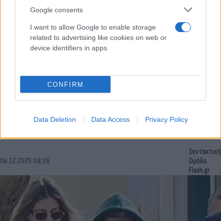
Google consents
I want to allow Google to enable storage
related to advertising like cookies on web or
device identifiers in apps.
CONFIRM
Λούτσα: Απολογείται ο 29χρονος για το
θανατηφόρο τροχαίο - Είχε κάνει χρήση ουσιών
Data Deletion
Data Access
Privacy Policy
Ο 29χρονος, μετά τις τοξικολογικές εξετάσεις στις οποίες
υποβλήθηκε στο νοσοκομείο, βρέθηκε θετικός σε κοκαΐνη.
Συντακτική
04.12.2025 08:26
Ομάδα
Flash.gr