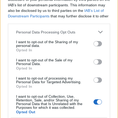
IAB’s list of downstream participants. This information may
also be disclosed by us to third parties on the
IAB’s List of
Downstream Participants
that may further disclose it to other
third parties.
Please note that this website/app uses one or more Google
Personal Data Processing Opt Outs
services and may gather and store information including but
not limited to your visit or usage behaviour. You may click to
I want to opt-out of the Sharing of my
personal data.
grant or deny consent to Google and its third-party tags to
Opted In
use your data for below specified purposes in below Google
consent section.
Λούτσα: Στη φυλακή ο 29χρονος οδηγός που
I want to opt-out of the Sale of my
Personal Data.
σκότωσε τον 24χρονο - «Βγήκε μπροστά μου
Opted In
αυτοκίνητο»
I want to opt-out of processing my
Personal Data for Targeted Advertising.
Συμπληρωματική πραγματογνωμοσύνη ζήτησε η υπεράσπιση.
Opted In
Δημήτρης
04.12.2025 14:45
I want to opt-out of Collection, Use,
Δαμιανός
Retention, Sale, and/or Sharing of my
Personal Data that Is Unrelated with the
Purposes for which it was collected.
Opted Out