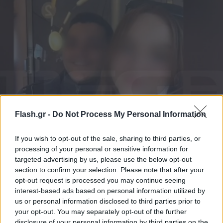
Θανατηφόρο τροχαίο στη Λούτσα: Σε κλίμα
Flash.gr -
Do Not Process My Personal Information
οδύνης το τελευταίο αντίο στον 24χρονο Σωτήρη
If you wish to opt-out of the sale, sharing to third parties, or
Σπαρακτικές εικόνες εκτυλίχθηκαν στον Ιερό Ναό Αγίου
processing of your personal or sensitive information for
Γεωργίου, με τους γονείς και την αδελφή του 24χρονου να
targeted advertising by us, please use the below opt-out
φτάνουν συντετριμμένοι.
section to confirm your selection. Please note that after your
opt-out request is processed you may continue seeing
Συντακτική
interest-based ads based on personal information utilized by
05.12.2025 13:23
Ομάδα
Flash.gr
us or personal information disclosed to third parties prior to
your opt-out. You may separately opt-out of the further
disclosure of your personal information by third parties on the