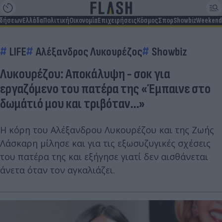
ιδήσεων
Ελλάδα
Πολιτική
Οικονομία
Επιχειρήσεις
Κόσμος
Σπορ
Showbiz
Weekend
LIFE
Αλέξανδρος Λυκουρέζος
Showbiz
Λυκουρέζου: Αποκάλυψη - σοκ για
εργαζόμενο του πατέρα της «Έμπαινε στο
δωμάτιό μου και τριβόταν...»
Η κόρη του Αλέξανδρου Λυκουρέζου και της Ζωής
Λάσκαρη μίλησε και για τις εξωσυζυγικές σχέσεις
του πατέρα της και εξήγησε γιατί δεν αισθάνεται
άνετα όταν τον αγκαλιάζει.