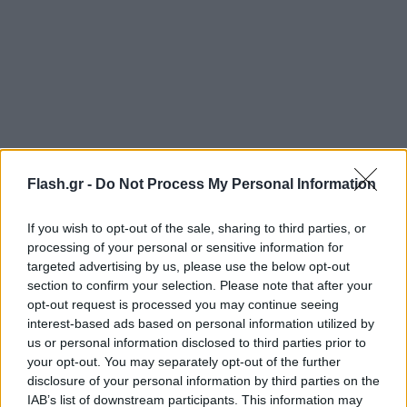
Επειδή ήξερα για τις εξωσυζυγικές σχέσεις του
Flash.gr -
Do Not Process My Personal Information
πατέρα μου από πάρα πολύ μικρή ηλικία, εμένα με
οδήγησε στο να μη μπορώ να τον αγκαλιάσω.
If you wish to opt-out of the sale, sharing to third parties, or
Ακόμα και σήμερα, δε νιώθω άνετα με την αγκαλιά.
processing of your personal or sensitive information for
targeted advertising by us, please use the below opt-out
Ντρέπομαι μπροστά στον πατέρα μου και
section to confirm your selection. Please note that after your
γενικότερα αυτό μου έχει δημιουργήσει
opt-out request is processed you may continue seeing
προβλήματα σε εμένα και στις σχέσεις μου και στο
interest-based ads based on personal information utilized by
πώς να αντιμετωπίζω τους άνδρες, πώς να νιώθω
us or personal information disclosed to third parties prior to
your opt-out. You may separately opt-out of the further
εγώ πιο άνετα… που δεν ένιωθα άνετα για πάρα
disclosure of your personal information by third parties on the
πολλά χρόνια».
IAB’s list of downstream participants. This information may