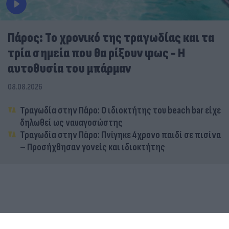
Πάρος: Το χρονικό της τραγωδίας και τα
τρία σημεία που θα ρίξουν φως - Η
αυτοθυσία του μπάρμαν
08.08.2026
Τραγωδία στην Πάρο: Ο ιδιοκτήτης του beach bar είχε
δηλωθεί ως ναυαγοσώστης
Τραγωδία στην Πάρο: Πνίγηκε 4χρονο παιδί σε πισίνα
– Προσήχθησαν γονείς και ιδιοκτήτης