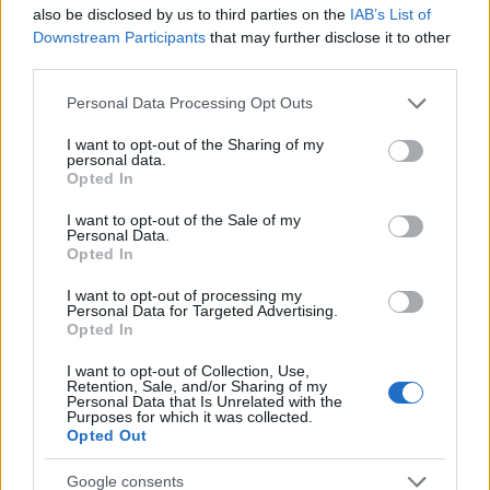
also be disclosed by us to third parties on the
IAB’s List of
Downstream Participants
that may further disclose it to other
third parties.
Please note that this website/app uses one or more Google
Personal Data Processing Opt Outs
services and may gather and store information including but
not limited to your visit or usage behaviour. You may click to
I want to opt-out of the Sharing of my
personal data.
grant or deny consent to Google and its third-party tags to
Opted In
use your data for below specified purposes in below Google
consent section.
I want to opt-out of the Sale of my
Personal Data.
Opted In
I want to opt-out of processing my
Personal Data for Targeted Advertising.
Opted In
I want to opt-out of Collection, Use,
Retention, Sale, and/or Sharing of my
Personal Data that Is Unrelated with the
Purposes for which it was collected.
Opted Out
Google consents