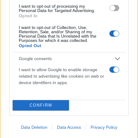
I want to opt-out of processing my
Personal Data for Targeted Advertising.
Opted In
I want to opt-out of Collection, Use,
Retention, Sale, and/or Sharing of my
Personal Data that Is Unrelated with the
Purposes for which it was collected.
Opted Out
Google consents
I want to allow Google to enable storage
related to advertising like cookies on web or
device identifiers in apps.
Το… αστυνομικό δαιμόνιο του Αντρέι αλλά και η
γοητεία του
Ανάσταση Ροιλού
, για μια ακόμη
φορά κέρδισαν το κοινό της σειράς που προέβλεψε
CONFIRM
πως ο συγκεκριμένος χαρακτήρας θα παίξει
καθοριστικό ρόλο στις εξελίξεις:
Data Deletion
Data Access
Privacy Policy