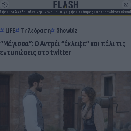
ιδήσεων
Ελλάδα
Πολιτική
Οικονομία
Επιχειρήσεις
Κόσμος
Σπορ
Showbiz
Weekend
LIFE
Τηλεόραση
Showbiz
“Μάγισσα”: O Αντρέι “έκλεψε” και πάλι τις
εντυπώσεις στο twitter