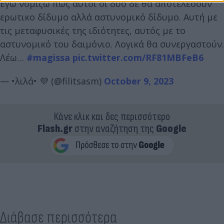
Εγώ νομίζω πως αυτοί οι δυο δε θα αποτελέσουν
ερωτικο δίδυμο αλλά αστυνομικό δίδυμο. Αυτή με
τις μεταφυσικές της ιδιότητες, αυτός με το
αστυνομικό του δαιμόνιο. Λογικά θα συνεργαστούν.
Λέω…
#magissa
pic.twitter.com/RF81MBFeB6
— •λιλά• 💜 (@filitsasm)
October 9, 2023
Κάνε κλικ και δες περισσότερο
Flash.gr
στην αναζήτηση της
Google
Διάβασε περισσότερα