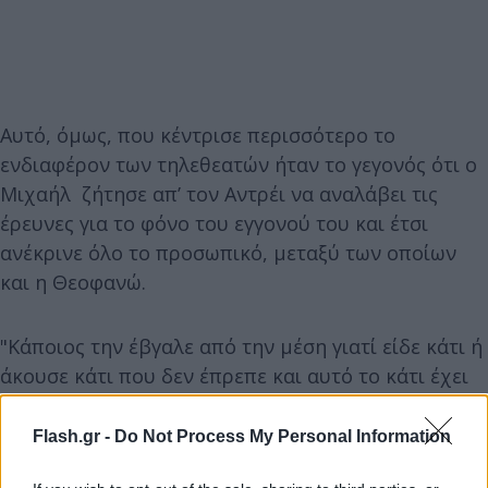
Αυτό, όμως, που κέντρισε περισσότερο το
ενδιαφέρον των τηλεθεατών ήταν το γεγονός ότι ο
Μιχαήλ ζήτησε απ’ τον Αντρέι να αναλάβει τις
έρευνες για το φόνο του εγγονού του και έτσι
ανέκρινε όλο το προσωπικό, μεταξύ των οποίων
και η Θεοφανώ.
"Κάποιος την έβγαλε από την μέση γιατί είδε κάτι ή
άκουσε κάτι που δεν έπρεπε και αυτό το κάτι έχει
να κάνει με τον γιό σου…. ΜΑΡΚΟ"
Flash.gr -
Do Not Process My Personal Information
ΑΝΤΡΈΙ ΣΙΝΤΌΡΟΦ ΤΡΈΛΑΝΕ ΜΑΣ ΚΙΑΛΛΟ ΜΠΟΡΕΙΣ
🔥
#Magissa
pic.twitter.com/0KF4kI0giX