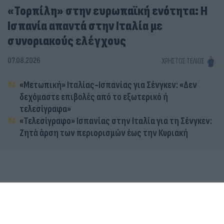
«Τορπίλη» στην ευρωπαϊκή ενότητα: Η
Ισπανία απαντά στην Ιταλία με
συνοριακούς ελέγχους
07.08.2026
ΧΡΉΣΤΟΣ ΤΈΛΙΟΣ
«Μετωπική» Ιταλίας-Ισπανίας για Σένγκεν: «Δεν
δεχόμαστε επιβολές από το εξωτερικό ή
τελεσίγραφα»
«Τελεσίγραφο» Ισπανίας στην Ιταλία για τη Σένγκεν:
Ζητά άρση των περιορισμών έως την Κυριακή