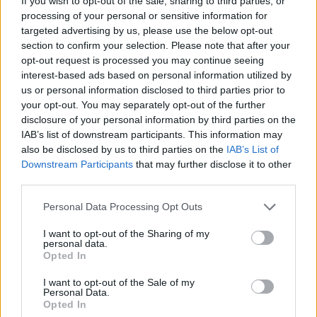
If you wish to opt-out of the sale, sharing to third parties, or
processing of your personal or sensitive information for
— 𝒦𝒶𝓁𝓁𝒾ℴ𝓅𝒾 ☁︎ (@aka__kal)
October 9, 2023
targeted advertising by us, please use the below opt-out
section to confirm your selection. Please note that after your
opt-out request is processed you may continue seeing
interest-based ads based on personal information utilized by
us or personal information disclosed to third parties prior to
your opt-out. You may separately opt-out of the further
disclosure of your personal information by third parties on the
IAB’s list of downstream participants. This information may
also be disclosed by us to third parties on the
IAB’s List of
Downstream Participants
that may further disclose it to other
third parties.
Please note that this website/app uses one or more Google
Personal Data Processing Opt Outs
services and may gather and store information including but
not limited to your visit or usage behaviour. You may click to
I want to opt-out of the Sharing of my
personal data.
grant or deny consent to Google and its third-party tags to
Opted In
use your data for below specified purposes in below Google
consent section.
I want to opt-out of the Sale of my
Personal Data.
Opted In