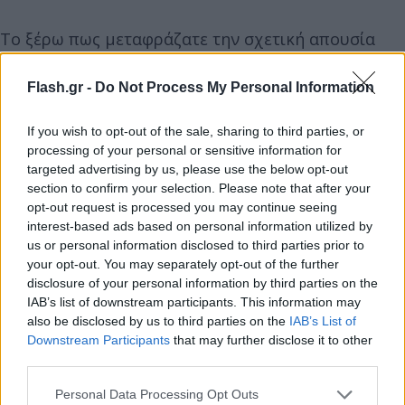
Το ξέρω πως μεταφράζατε την σχετική απουσία
μου από εδώ σαν κάτι κακό και με συγκινούσαν
πολύ τα μηνύματα που έκρυβαν και ενδιαφέρον
Flash.gr -
Do Not Process My Personal Information
και αγωνία και συμπαράσταση, αλλά ήταν αρκετά
If you wish to opt-out of the sale, sharing to third parties, or
δύσκολοι οι πρώτοι μήνες κι εγώ είμαι αρκετά
processing of your personal or sensitive information for
δύσκολη στο να βροντοφωνάζω την χαρά μου. Τα
targeted advertising by us, please use the below opt-out
άγχη μου και οι αγωνίες μου δεν είχαν ποτέ πιο
section to confirm your selection. Please note that after your
χαρούμενο περιτύλιγμα. Αν έχετε μια καλή
opt-out request is processed you may continue seeing
interest-based ads based on personal information utilized by
προστατευτική σκέψη για εμάς, σας ευχαριστώ ήδη
us or personal information disclosed to third parties prior to
από τα βάθη της καρδιάς μου.
your opt-out. You may separately opt-out of the further
disclosure of your personal information by third parties on the
IAB’s list of downstream participants. This information may
Την δική μου καλή προστατευτική σκέψη εγώ, θέλω
also be disclosed by us to third parties on the
IAB’s List of
να την στείλω σε εσένα που βλέπεις άλλη μια
Downstream Participants
that may further disclose it to other
ανακοίνωση εγκυμοσύνης στο ινσταγκραμ και
third parties.
θέλεις πολύ να χαρείς αλλά υπάρχει ένα αγκάθι
Please note that this website/app uses one or more Google
Personal Data Processing Opt Outs