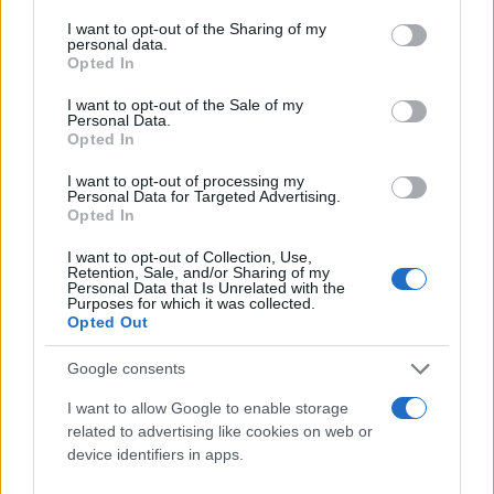
μέσα σου που σε τρυπάει πιο ύπουλα από την χαρά
services and may gather and store information including but
not limited to your visit or usage behaviour. You may click to
I want to opt-out of the Sharing of my
του άλλου. Σε νιώθω. Και σε καταλαβαίνω. Σέβομαι
personal data.
grant or deny consent to Google and its third-party tags to
τον αγώνα σου, τις προσπάθειες σου, τις ορμόνες
Opted In
use your data for below specified purposes in below Google
σου, την επιθυμία σου, την επιμονή σου και την
consent section.
I want to opt-out of the Sale of my
Personal Data.
υπομονή σου. Ο δρόμος για να γίνεις μάνα δεν
Opted In
είναι μόνο ένας… και θα τα καταφέρεις!» έγραψε η
Μαίρη Συνατσάκη.
I want to opt-out of processing my
Personal Data for Targeted Advertising.
Opted In
I want to opt-out of Collection, Use,
Retention, Sale, and/or Sharing of my
Personal Data that Is Unrelated with the
Purposes for which it was collected.
Opted Out
Google consents
I want to allow Google to enable storage
related to advertising like cookies on web or
device identifiers in apps.