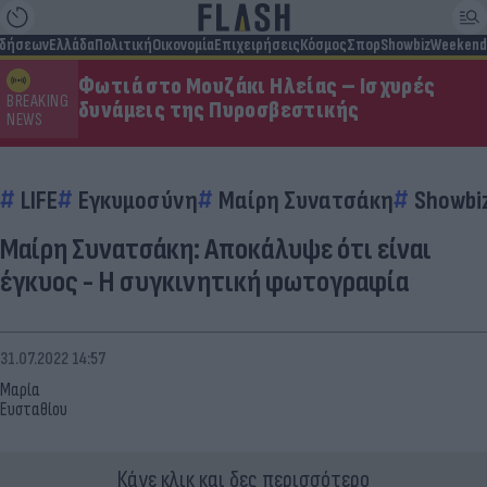
ιδήσεων
Ελλάδα
Πολιτική
Οικονομία
Επιχειρήσεις
Κόσμος
Σπορ
Showbiz
Weekend
Φωτιά στο Μουζάκι Ηλείας – Ισχυρές
BREAKING
δυνάμεις της Πυροσβεστικής
NEWS
LIFE
Εγκυμοσύνη
Μαίρη Συνατσάκη
Showbi
Μαίρη Συνατσάκη: Αποκάλυψε ότι είναι
έγκυος - Η συγκινητική φωτογραφία
31.07.2022 14:57
Μαρία
Ευσταθίου
Κάνε κλικ και δες περισσότερο