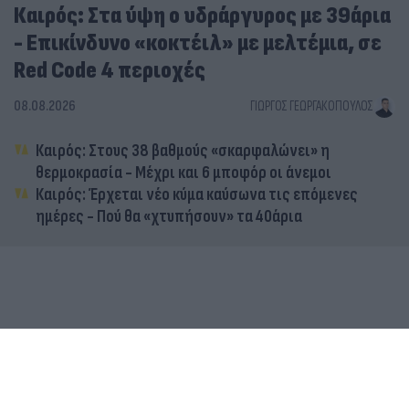
Καιρός: Στα ύψη ο υδράργυρος με 39άρια
- Επικίνδυνο «κοκτέιλ» με μελτέμια, σε
Red Code 4 περιοχές
08.08.2026
ΓΙΏΡΓΟΣ ΓΕΩΡΓΑΚΌΠΟΥΛΟΣ
Καιρός: Στους 38 βαθμούς «σκαρφαλώνει» η
θερμοκρασία - Μέχρι και 6 μποφόρ οι άνεμοι
Καιρός: Έρχεται νέο κύμα καύσωνα τις επόμενες
ημέρες - Πού θα «χτυπήσουν» τα 40άρια