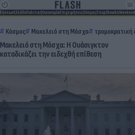
ιδήσεων
Ελλάδα
Πολιτική
Οικονομία
Επιχειρήσεις
Κόσμος
Σπορ
Showbiz
Weekend
Κόσμος
Μακελειό στη Μόσχα
τρομοκρατική 
Μακελειό στη Μόσχα: Η Ουάσιγκτον
καταδικάζει την ειδεχθή επίθεση