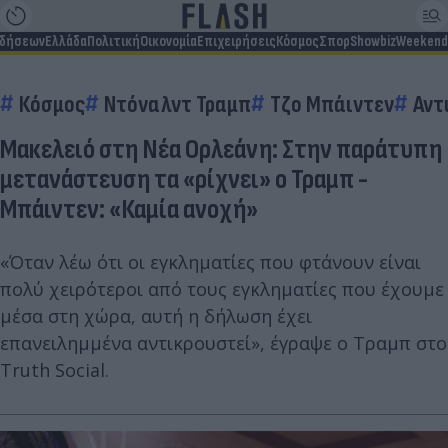
ιδήσεων
Ελλάδα
Πολιτική
Οικονομία
Επιχειρήσεις
Κόσμος
Σπορ
Showbiz
Weekend
Κόσμος
Ντόναλντ Τραμπ
Τζο Μπάιντεν
Αντ
Μακελειό στη Νέα Ορλεάνη: Στην παράτυπη
μετανάστευση τα «ρίχνει» ο Τραμπ -
Μπάιντεν: «Καμία ανοχή»
«Όταν λέω ότι οι εγκληματίες που φτάνουν είναι
πολύ χειρότεροι από τους εγκληματίες που έχουμε
μέσα στη χώρα, αυτή η δήλωση έχει
επανειλημμένα αντικρουστεί», έγραψε ο Τραμπ στο
Truth Sοcial.