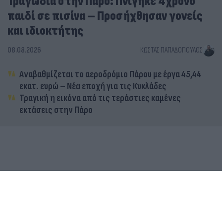
Τραγωδία στην Πάρο: Πνίγηκε 4χρονο
παιδί σε πισίνα – Προσήχθησαν γονείς
και ιδιοκτήτης
08.08.2026
ΚΏΣΤΑΣ ΠΑΠΑΔΌΠΟΥΛΟΣ
Αναβαθμίζεται το αεροδρόμιο Πάρου με έργα 45,44
εκατ. ευρώ – Νέα εποχή για τις Κυκλάδες
Τραγική η εικόνα από τις τεράστιες καμένες
εκτάσεις στην Πάρο