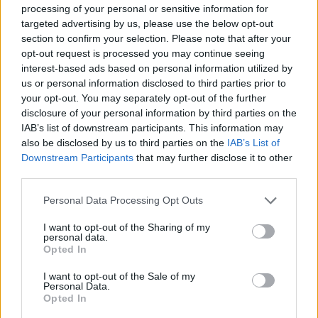
processing of your personal or sensitive information for
Ιανουαρίου τα προεδρικά του καθήκοντα.
targeted advertising by us, please use the below opt-out
section to confirm your selection. Please note that after your
Το μεταναστευτικό ήταν από τα κύρια θέματα των
opt-out request is processed you may continue seeing
interest-based ads based on personal information utilized by
αμερικανικών προεδρικών εκλογών της 5ης
us or personal information disclosed to third parties prior to
Νοεμβρίου τις οποίες κέρδισε ο Ντόναλντ Τραμπ,
your opt-out. You may separately opt-out of the further
εξασφαλίζοντας μια δεύτερη θητεία στον Λευκό
disclosure of your personal information by third parties on the
Οίκο.
IAB’s list of downstream participants. This information may
also be disclosed by us to third parties on the
IAB’s List of
Downstream Participants
that may further disclose it to other
Μπάιντεν: Καμία ανοχή σε επιθέσεις εναντίον
third parties.
του λαού
Please note that this website/app uses one or more Google
Personal Data Processing Opt Outs
services and may gather and store information including but
Ο απερχόμενος πρόεδρος των ΗΠΑ
Τζο
not limited to your visit or usage behaviour. You may click to
I want to opt-out of the Sharing of my
personal data.
grant or deny consent to Google and its third-party tags to
Μπάιντεν
δήλωσε πως οι ΗΠΑ «δεν θα ανεχθούν
Opted In
use your data for below specified purposes in below Google
καμία επίθεση» εναντίον των κατοίκων της χώρας,
consent section.
I want to opt-out of the Sale of my
μετά την πολύνεκρη επίθεση στη Νέα Ορλεάνη.
Personal Data.
Opted In