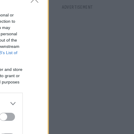
sonal or
ection to
ou may
 personal
out of the
 downstream
B’s List of
er and store
to grant or
ed purposes