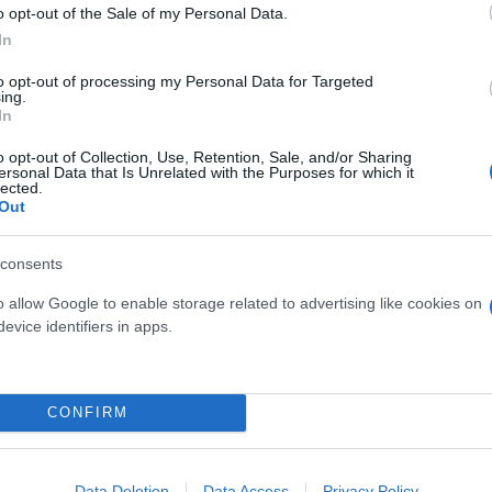
o opt-out of the Sale of my Personal Data.
In
to opt-out of processing my Personal Data for Targeted
ing.
In
Εύη
Κούρτη
o opt-out of Collection, Use, Retention, Sale, and/or Sharing
1 για τη λίστα με τα 33
ersonal Data that Is Unrelated with the Purposes for which it
lected.
Out
ες και από Ολυμπιακό
consents
o allow Google to enable storage related to advertising like cookies on
Ηλίας
evice identifiers in apps.
Λιβάνιος
ις: «Εκκωφαντική η
CONFIRM
Data Deletion
Data Access
Privacy Policy