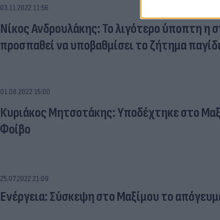
03.11.2022 11:56
Νίκος Ανδρουλάκης: Το λιγότερο ύποπτη η 
προσπαθεί να υποβαθμίσει το ζήτημα παγίδ
01.08.2022 15:00
Κυριάκος Μητσοτάκης: Υποδέχτηκε στο Μαξί
Φοίβο
25.07.2022 21:09
Ενέργεια: Σύσκεψη στο Μαξίμου το απόγευ