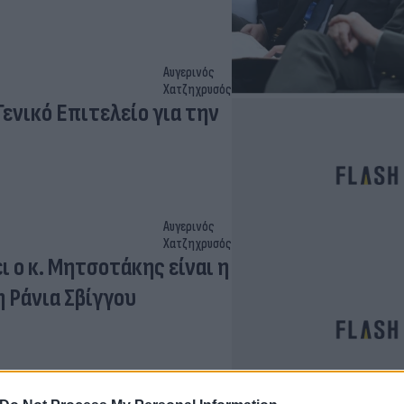
Αυγερινός
Χατζηχρυσός
νικό Επιτελείο για την
Αυγερινός
Χατζηχρυσός
ι ο κ. Μητσοτάκης είναι η
η Ράνια Σβίγγου
Εύη
Κούρτη