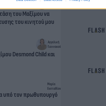
Αγγελική
Γιαννακού
στάση του Μαξίμου να
ευσης του κινητού μου
Αγγελική
Γιαννακού
μου Desmond Child και
Μαρία
Ευσταθίου
μα υπό τον πρωθυπουργό