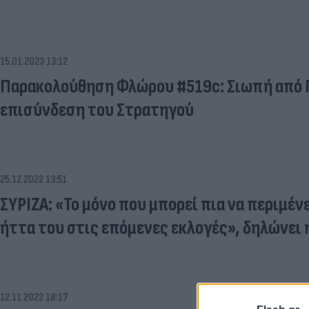
15.01.2023 13:12
Παρακολούθηση Φλώρου #519c: Σιωπή από Γε
επισύνδεση του Στρατηγού
25.12.2022 13:51
ΣΥΡΙΖΑ: «Το μόνο που μπορεί πια να περιμένε
ήττα του στις επόμενες εκλογές», δηλώνει 
12.11.2022 18:17