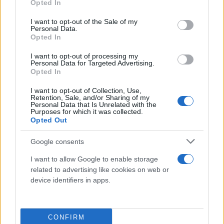
τον ρώτησε για το ποιες θα πρέπει να είναι οι
Opted In
use your data for below specified purposes in below Google
κυρώσεις που θα πρέπει να επιβληθούν στην
consent section.
I want to opt-out of the Sale of my
Personal Data.
Ελλάδα και στην Ολλανδία, η οποία -όπως είπε-
Opted In
είναι συνυπεύθυνη για «παραβίαση των
I want to opt-out of processing my
ανθρωπίνων δικαιωμάτων» και πρόσθεσε πως
Personal Data for Targeted Advertising.
πολλοί δήμοι στην Ολλανδία θέλουν να
Opted In
φιλοξενήσουν πρόσφυγες και η κυβέρνηση το
I want to opt-out of Collection, Use,
αρνείται.
Retention, Sale, and/or Sharing of my
Personal Data that Is Unrelated with the
Purposes for which it was collected.
Opted Out
Google consents
Από την πλευρά του ο πρωθυπουργός, φανερά
I want to allow Google to enable storage
εκνευρισμένος, τόνισε: «Γνωρίζω ότι στην χώρα
related to advertising like cookies on web or
device identifiers in apps.
σας μπορείτε να κάνετε ευθέως ερωτήσεις. Δεν σας
επιτρέπω να με προσβάλλετε σε αυτό το κτίριο».
CONFIRM