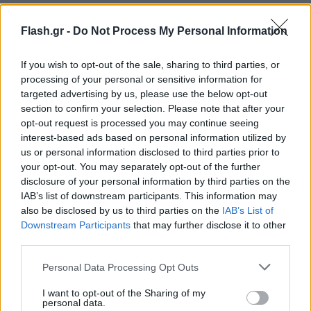
Flash.gr -
Do Not Process My Personal Information
If you wish to opt-out of the sale, sharing to third parties, or
processing of your personal or sensitive information for
targeted advertising by us, please use the below opt-out
section to confirm your selection. Please note that after your
opt-out request is processed you may continue seeing
interest-based ads based on personal information utilized by
us or personal information disclosed to third parties prior to
your opt-out. You may separately opt-out of the further
disclosure of your personal information by third parties on the
IAB’s list of downstream participants. This information may
also be disclosed by us to third parties on the
IAB’s List of
Downstream Participants
that may further disclose it to other
third parties.
Please note that this website/app uses one or more Google
Personal Data Processing Opt Outs
services and may gather and store information including but
not limited to your visit or usage behaviour. You may click to
I want to opt-out of the Sharing of my
Στη συνέχεια απευθύνθηκε στον
Μαρκ Ρούτε
και
personal data.
grant or deny consent to Google and its third-party tags to