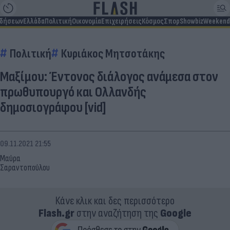
ιδήσεων
Ελλάδα
Πολιτική
Οικονομία
Επιχειρήσεις
Κόσμος
Σπορ
Showbiz
Weekend
Πολιτική
Κυριάκος Μητσοτάκης
Μαξίμου: Έντονος διάλογος ανάμεσα στον
πρωθυπουργό και Ολλανδής
δημοσιογράφου [vid]
09.11.2021 21:55
Μαύρα
Σαραντοπούλου
Κάνε κλικ και δες περισσότερο
Flash.gr
στην αναζήτηση της
Google