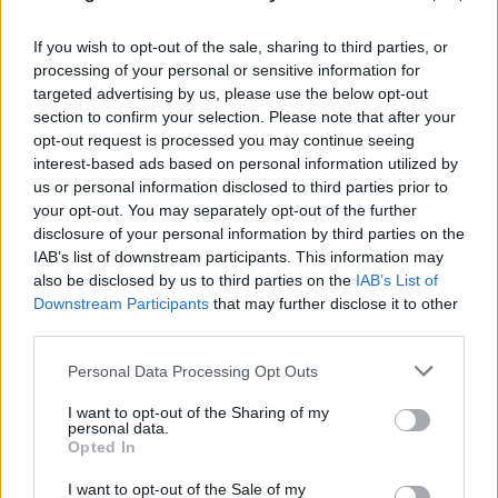
If you wish to opt-out of the sale, sharing to third parties, or
processing of your personal or sensitive information for
targeted advertising by us, please use the below opt-out
section to confirm your selection. Please note that after your
opt-out request is processed you may continue seeing
interest-based ads based on personal information utilized by
us or personal information disclosed to third parties prior to
your opt-out. You may separately opt-out of the further
disclosure of your personal information by third parties on the
IAB’s list of downstream participants. This information may
also be disclosed by us to third parties on the
IAB’s List of
Downstream Participants
that may further disclose it to other
third parties.
Please note that this website/app uses one or more Google
Personal Data Processing Opt Outs
services and may gather and store information including but
not limited to your visit or usage behaviour. You may click to
I want to opt-out of the Sharing of my
personal data.
grant or deny consent to Google and its third-party tags to
Opted In
use your data for below specified purposes in below Google
consent section.
I want to opt-out of the Sale of my