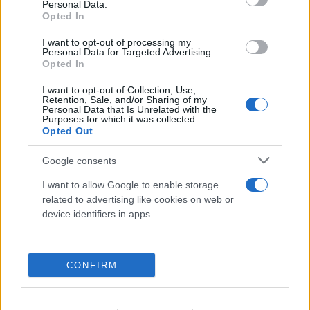
Personal Data.
Opted In
Το τέλος στελεχών του ΣΚΑΪ: Το χρονικό ενός
I want to opt-out of processing my
προαναγγελθέντος «θανάτου» με σφραγίδα Γιάννη
Personal Data for Targeted Advertising.
Opted In
Αλαφούζου
I want to opt-out of Collection, Use,
07.08.2026
ΧΡΊΣΛΑ ΓΕΩΡΓΑΚΟΠΟΎΛΟΥ
Retention, Sale, and/or Sharing of my
Personal Data that Is Unrelated with the
Purposes for which it was collected.
Opted Out
Google consents
I want to allow Google to enable storage
related to advertising like cookies on web or
device identifiers in apps.
CONFIRM