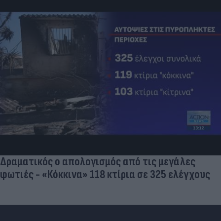
Δέκα εκατομμύρια followers δεν κάνουν λάθος- Η
Ντιλέτα Λεότα με μαγιό έγινε ξανά viral (photos)