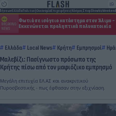
ιδήσεων
Ελλάδα
Πολιτική
Οικονομία
Επιχειρήσεις
Κόσμος
Σπορ
Showbiz
Weekend
Φωτιά σε ισόγειο κατάστημα στον Άλιμο -
BREAKING
Εκκενώνεται προληπτικά πολυκατοικία
NEWS
Ελλάδα
Local News
Κρήτη
Εμπρησμοί
Ηρά
Μαλεβίζι: Πασίγνωστο πρόσωπο της
Κρήτης πίσω από τον μαφιόζικο εμπρησμό
Μεγάλη επιτυχία ΕΛ.ΑΣ και ανακριτικού
Πυροσβεστικής - πως έφθασαν στην εξιχνίαση.