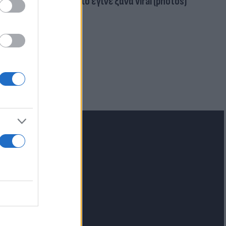
μαγιό έγινε ξανά viral (photos)
για τα F-35
 Eurofighter
lash.gr