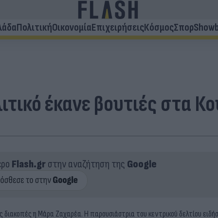
λάδα
Πολιτική
Οικονομία
Επιχειρήσεις
Κόσμος
Σπορ
Showb
ιτικό έκανε βουτιές στα Κ
ερο
Flash.gr
στην αναζήτηση της
Google
ης διακοπές η Μάρα Ζαχαρέα. Η παρουσιάστρια του κεντρικού δελτίου ειδή