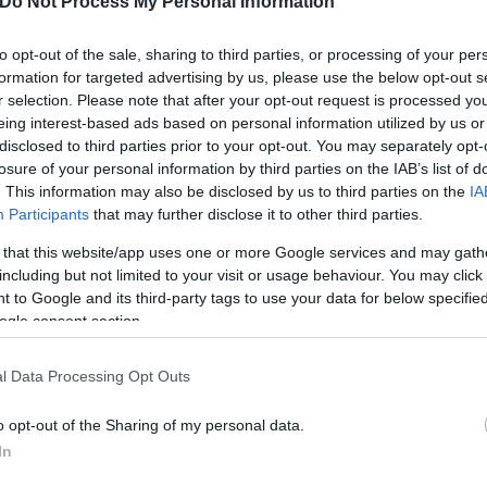
Do Not Process My Personal Information
to opt-out of the sale, sharing to third parties, or processing of your per
Skin dysmorphia: Όταν η ε
formation for targeted advertising by us, please use the below opt-out s
«τέλειο» δέρμα αποτελεί
ός στην παρουσίαση του
r selection. Please note that after your opt-out request is processed y
ψυχικής υγείας
άδες κόσμου στο γήπεδο
eing interest-based ads based on personal information utilized by us or
σπόρ (video)
disclosed to third parties prior to your opt-out. You may separately opt-
losure of your personal information by third parties on the IAB’s list of
. This information may also be disclosed by us to third parties on the
IA
Participants
that may further disclose it to other third parties.
 that this website/app uses one or more Google services and may gath
including but not limited to your visit or usage behaviour. You may click 
 to Google and its third-party tags to use your data for below specifi
ogle consent section.
l Data Processing Opt Outs
o opt-out of the Sharing of my personal data.
ίρνουμε το χαμένο βάρος;
In
βιολογικού