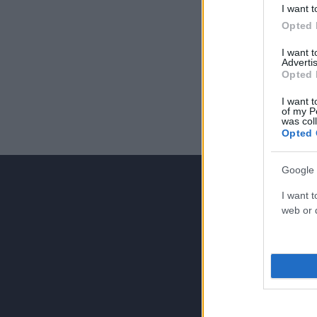
προγραμματι
I want t
Opted 
I want 
Advertis
Opted 
I want t
of my P
was col
Opted 
Google 
I want t
web or d
Για να