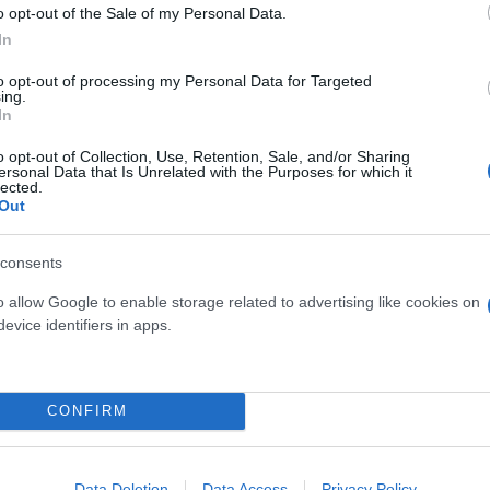
σμού μας
o opt-out of the Sale of my Personal Data.
In
to opt-out of processing my Personal Data for Targeted
ing.
In
Τουρκία: Μετά το... φρένο 
o opt-out of Collection, Use, Retention, Sale, and/or Sharing
έρχονται στο επίκεντρο τα
ersonal Data that Is Unrelated with the Purposes for which it
lected.
Out
consents
o allow Google to enable storage related to advertising like cookies on
evice identifiers in apps.
 μην μένεις στο σκοτάδι... ακολούθησε το F
CONFIRM
Data Deletion
Data Access
Privacy Policy