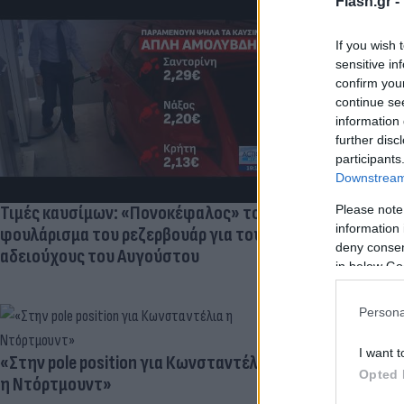
Flash.gr -
If you wish 
sensitive in
Πανζουρλισμ
confirm you
Σαλάχ - Χιλι
continue se
της Τραμπζον
information 
further disc
participants
Downstream 
Τιμές καυσίμων: «Πονοκέφαλος» το
Please note
information 
φουλάρισμα του ρεζερβουάρ για τους
deny consent
αδειούχους του Αυγούστου
in below Go
Persona
I want t
«Στην pole position για Κωνσταντέλια
Γιατί ξαναπα
Opted 
η Ντόρτμουντ»
Ο ρόλος του 