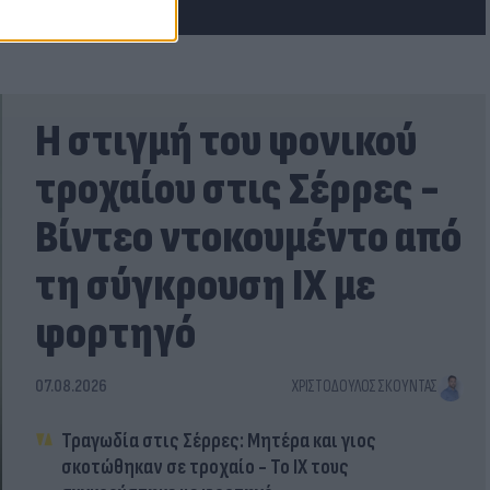
Η στιγμή του φονικού
τροχαίου στις Σέρρες -
Βίντεο ντοκουμέντο από
τη σύγκρουση ΙΧ με
φορτηγό
07.08.2026
ΧΡΙΣΤΌΔΟΥΛΟΣ ΣΚΟΎΝΤΑΣ
Τραγωδία στις Σέρρες: Μητέρα και γιος
σκοτώθηκαν σε τροχαίο - Το ΙΧ τους