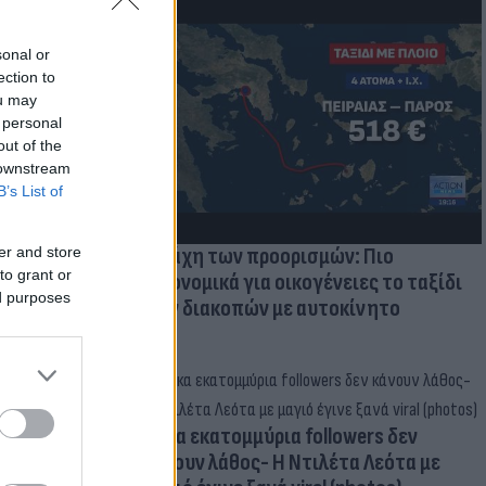
sonal or
μμονή με το
ection to
 πρόβλημα
ou may
 personal
out of the
 downstream
B’s List of
Η μάχη των προορισμών: Πιο
er and store
to grant or
οικονομικά για οικογένειες το ταξίδι
ed purposes
των διακοπών με αυτοκίνητο
Δέκα εκατομμύρια followers δεν
κάνουν λάθος- Η Ντιλέτα Λεότα με