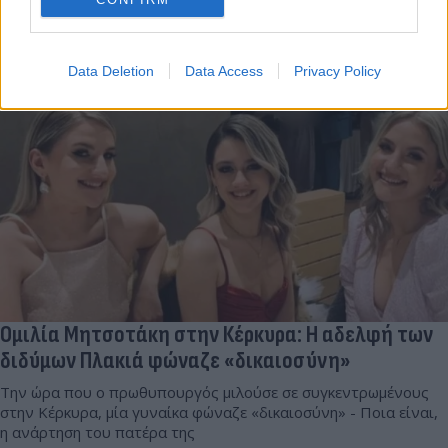
Συντακτική
05.06.2024 17:07
Ομάδα
Flash.gr
Data Deletion
Data Access
Privacy Policy
Ομιλία Μητσοτάκη στην Κέρκυρα: Η αδελφή των
διδύμων Πλακιά φώναζε «δικαιοσύνη»
Την ώρα που ο πρωθυπουργός μιλούσε σε συγκεντρωμένους
στην Κέρκυρα, μία γυναίκα φώναζε «δικαιοσύνη» - Ποια είναι,
η ανάρτηση του πατέρα της