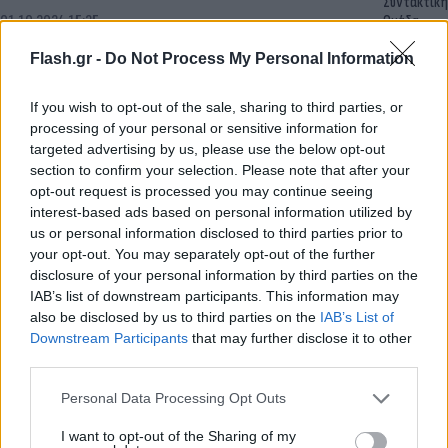
Συντακτική
01.10.2024 15:35
Ομάδα
Flash.gr
Flash.gr -
Do Not Process My Personal Information
If you wish to opt-out of the sale, sharing to third parties, or
processing of your personal or sensitive information for
targeted advertising by us, please use the below opt-out
section to confirm your selection. Please note that after your
opt-out request is processed you may continue seeing
interest-based ads based on personal information utilized by
us or personal information disclosed to third parties prior to
your opt-out. You may separately opt-out of the further
disclosure of your personal information by third parties on the
IAB’s list of downstream participants. This information may
Οργή Καρυστιανού κατά Μητσοτάκη, Φλωρίδη
also be disclosed by us to third parties on the
IAB’s List of
και Άρειο Πάγο: «Ζείτε στη σήψη - Συγκάλυψη
Downstream Participants
that may further disclose it to other
third parties.
και αδράνεια»
Please note that this website/app uses one or more Google
Με ιδιαιτέρως σκληρούς χαρακτηρισμούς απευθύνεται η Μαρία
Personal Data Processing Opt Outs
services and may gather and store information including but
Καρυστιανού στους Κυριάκο Μητσοτάκη, Γιώργο Φλωρίδη και
not limited to your visit or usage behaviour. You may click to
I want to opt-out of the Sharing of my
Άρειο Πάγο.