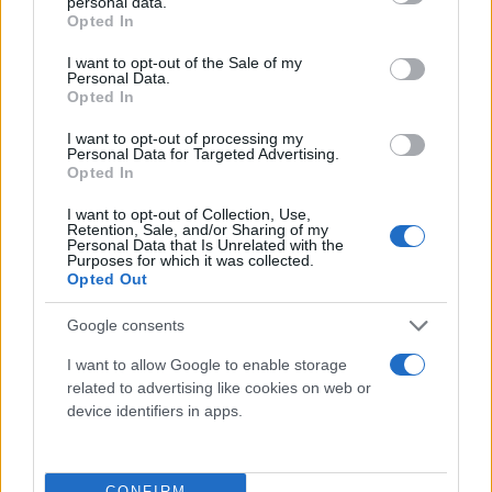
personal data.
grant or deny consent to Google and its third-party tags to
Opted In
Συντακτική
use your data for below specified purposes in below Google
24.07.2024 13:46
Ομάδα
consent section.
I want to opt-out of the Sale of my
Flash.gr
Personal Data.
Opted In
I want to opt-out of processing my
Personal Data for Targeted Advertising.
Opted In
I want to opt-out of Collection, Use,
Retention, Sale, and/or Sharing of my
Personal Data that Is Unrelated with the
Purposes for which it was collected.
Opted Out
Google consents
Τέμπη: «Αρκετά με την ατιμωρησία υπουργών»
I want to allow Google to enable storage
related to advertising like cookies on web or
δηλώνει η Μαρία Καρυστιανού
device identifiers in apps.
Την αλλαγή του νόμου περί ευθύνης υπουργών ζητά ο
Σύλλογος Πληγέντων της τραγωδίας των Τεμπών έχοντας τη
στήριξη και του Δικηγορικού Συλλόγου Αθηνών
CONFIRM