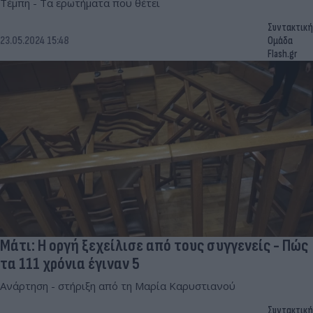
Τέμπη - Τα ερωτήματα που θέτει
Συντακτική
23.05.2024 15:48
Ομάδα
Flash.gr
Μάτι: Η οργή ξεχείλισε από τους συγγενείς - Πώς
τα 111 χρόνια έγιναν 5
Ανάρτηση - στήριξη από τη Μαρία Καρυστιανού
Συντακτική