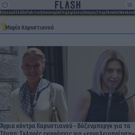
ιδήσεων
Ελλάδα
Πολιτική
Οικονομία
Επιχειρήσεις
Κόσμος
Σπορ
Showbiz
Weekend
Μαρία Καρυστιανού
Άγρια κόντρα Καρυστιανού - Βόζενμπεργκ για τα
Τέμπη: Σκληρές εκφράσεις για «εργαλειοποίηση»