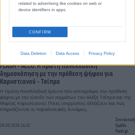
related to advertising like cookies on web or
device identifiers in apps.
CONFIRM
Data Deletion
Data Access
Privacy Policy
FLASH - ALCO: Η πρώτη πανελλαδική
δημοσκόπηση με την πρόθεση ψήφου για
Καρυστιανού - Τσίπρα
Η πρώτη πανελλαδική έρευνα που καταγράφει την πρόθεση
ψήφου με την είσοδο των κομμάτων του Αλέξη Τσίπρα και της
Μαρίας Καρυστιανού. Ποιες ισορροπίες αλλάζουν και πώς
επηρεάζονται οι παραδοσιακές δυνάμεις.
Συντακτική
28.05.2026 14:32
Ομάδα
Flash.gr