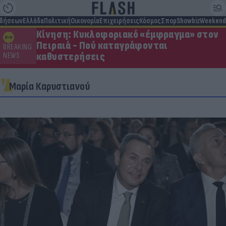
ιδήσεων
Ελλάδα
Πολιτική
Οικονομία
Επιχειρήσεις
Κόσμος
Σπορ
Showbiz
Weekend
Κίνηση: Κυκλοφοριακό «έμφραγμα» στον
Πειραιά - Πού καταγράφονται
BREAKING
καθυστερήσεις
NEWS
Μαρία Καρυστιανού