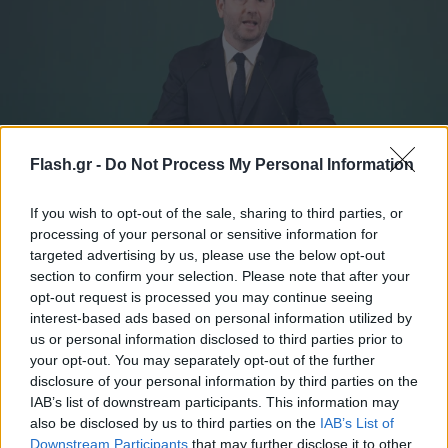
Flash.gr -
Do Not Process My Personal Information
ΠΑΣΟΚ: Ετοιμάζει αντεπίθεση ο Ανδρουλάκης - Η
If you wish to opt-out of the sale, sharing to third parties, or
processing of your personal or sensitive information for
μέγγενη των δημοσκοπήσεων και τα 6 βήματα
targeted advertising by us, please use the below opt-out
κατά Τσίπρα
section to confirm your selection. Please note that after your
opt-out request is processed you may continue seeing
Η κίνηση του ΠΑΣΟΚ και του Νίκου Ανδρουλάκη που
interest-based ads based on personal information utilized by
σχολιάστηκε ποικιλοτρόπως ήταν η επίθεση σε δύο
δημοσκοπικές εταιρείες.
us or personal information disclosed to third parties prior to
your opt-out. You may separately opt-out of the further
Δημήτρης
disclosure of your personal information by third parties on the
29.05.2026 07:19
Κουκλουμπέρης
IAB’s list of downstream participants. This information may
also be disclosed by us to third parties on the
IAB’s List of
Downstream Participants
that may further disclose it to other