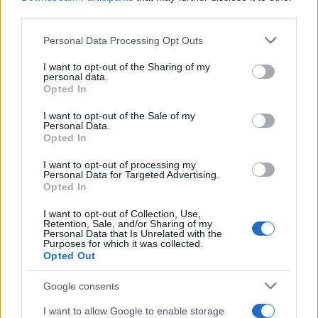
third parties.
Please note that this website/app uses one or more Google
Personal Data Processing Opt Outs
services and may gather and store information including but
not limited to your visit or usage behaviour. You may click to
I want to opt-out of the Sharing of my
personal data.
grant or deny consent to Google and its third-party tags to
Opted In
use your data for below specified purposes in below Google
consent section.
I want to opt-out of the Sale of my
Personal Data.
Opted In
Γεωργιάδης: «Ο Τσίπρας θα είναι δεύτερος - Η ΝΔ
I want to opt-out of processing my
πάνω από 30%»
Personal Data for Targeted Advertising.
Opted In
Ο Άδωνις Γεωργιάδης εκτίμησε ότι η ΝΔ θα ξεπεράσει το 30%,
με τον Αλέξη Τσίπρα στη δεύτερη θέση, ασκώντας κριτική σε
I want to opt-out of Collection, Use,
Retention, Sale, and/or Sharing of my
ΠΑΣΟΚ και Καρυστιανού.
Personal Data that Is Unrelated with the
Purposes for which it was collected.
Συντακτική
Opted Out
28.05.2026 22:05
Ομάδα
Flash.gr
Google consents
I want to allow Google to enable storage