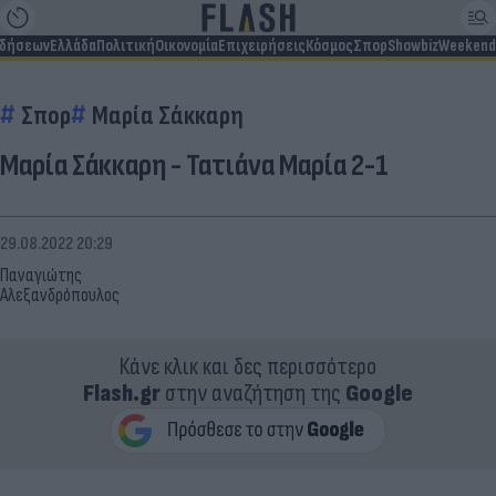
ιδήσεων
Ελλάδα
Πολιτική
Οικονομία
Επιχειρήσεις
Κόσμος
Σπορ
Showbiz
Weekend
Σπορ
Μαρία Σάκκαρη
Μαρία Σάκκαρη - Τατιάνα Μαρία 2-1
29.08.2022 20:29
Παναγιώτης
Αλεξανδρόπουλος
Κάνε κλικ και δες περισσότερο
Flash.gr
στην αναζήτηση της
Google