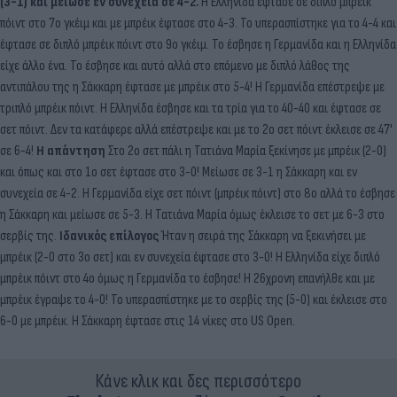
(3-1) και μείωσε εν συνεχεία σε 4-2.
Η Ελληνίδα έφτασε σε διπλό μπρέικ
πόιντ στο 7ο γκέιμ και με μπρέικ έφτασε στο 4-3. Το υπερασπίστηκε για το 4-4 και
έφτασε σε διπλό μπρέικ πόιντ στο 9ο γκέιμ. Το έσβησε η Γερμανίδα και η Ελληνίδα
είχε άλλο ένα. Το έσβησε και αυτό αλλά στο επόμενο με διπλό λάθος της
αντιπάλου της η Σάκκαρη έφτασε με μπρέικ στο 5-4! Η Γερμανίδα επέστρεψε με
τριπλό μπρέικ πόιντ. Η Ελληνίδα έσβησε και τα τρία για το 40-40 και έφτασε σε
σετ πόιντ. Δεν τα κατάφερε αλλά επέστρεψε και με το 2ο σετ πόιντ έκλεισε σε 47'
σε 6-4!
Η απάντηση
Στο 2ο σετ πάλι η Τατιάνα Μαρία ξεκίνησε με μπρέικ (2-0)
και όπως και στο 1ο σετ έφτασε στο 3-0! Μείωσε σε 3-1 η Σάκκαρη και εν
συνεχεία σε 4-2. Η Γερμανίδα είχε σετ πόιντ (μπρέικ πόιντ) στο 8ο αλλά το έσβησε
η Σάκκαρη και μείωσε σε 5-3. Η Τατιάνα Μαρία όμως έκλεισε το σετ με 6-3 στο
σερβίς της.
Ιδανικός επίλογος
Ήταν η σειρά της Σάκκαρη να ξεκινήσει με
μπρέικ (2-0 στο 3ο σετ) και εν συνεχεία έφτασε στο 3-0! Η Ελληνίδα είχε διπλό
μπρέικ πόιντ στο 4ο όμως η Γερμανίδα το έσβησε! Η 26χρονη επανήλθε και με
μπρέικ έγραψε το 4-0! Το υπερασπίστηκε με το σερβίς της (5-0) και έκλεισε στο
6-0 με μπρέικ. Η Σάκκαρη έφτασε στις 14 νίκες στο US Open.
Κάνε κλικ και δες περισσότερο