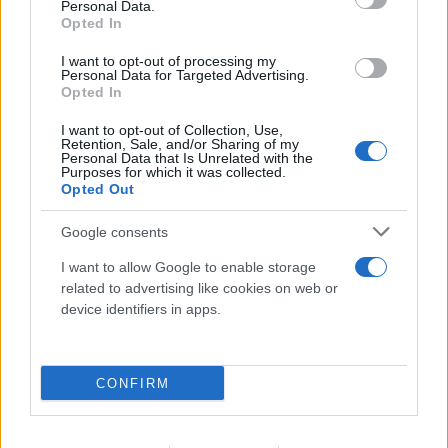
Βρετανία: Κάμερες σε ναυτικά drones έστελναν
Personal Data.
Opted In
«σήματα ζωής» σε IP στην Κίνα
10.08.2026
I want to opt-out of processing my
Personal Data for Targeted Advertising.
Opted In
I want to opt-out of Collection, Use,
Retention, Sale, and/or Sharing of my
Personal Data that Is Unrelated with the
Purposes for which it was collected.
Opted Out
Google consents
I want to allow Google to enable storage
related to advertising like cookies on web or
ΑΝΤΑΠΟΚΡΙΣΗ ΗΠΑ
device identifiers in apps.
ΔΗΜΉΤΡΗΣ ΣΟΥΛΤΟΓΙΆΝΝΗΣ
Οι ΗΠΑ βρίσκονται σε «ημι-διαπραγμάτευση» με
CONFIRM
το Ιράν: Ο γρίφος Τραμπ και οι απαιτήσεις της
Τεχεράνης
10.08.2026