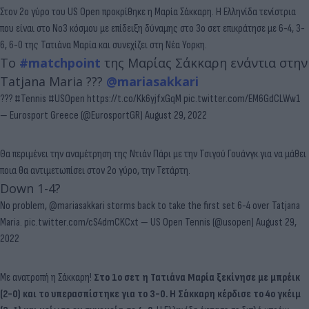
Στον 2ο γύρο του US Open προκρίθηκε η Μαρία Σάκκαρη. Η Ελληνίδα τενίστρια
που είναι στο Νο3 κόσμου με επίδειξη δύναμης στο 3ο σετ επικράτησε με 6-4, 3-
6, 6-0 της Τατιάνα Μαρία και συνεχίζει στη Νέα Υορκη.
Το
#matchpoint
της Μαρίας Σάκκαρη ενάντια στην
Tatjana Maria ???
@mariasakkari
???
#Tennis
#USOpen
https://t.co/Kk6yjfxGqM
pic.twitter.com/EM6GdCLWw1
— Eurosport Greece (@EurosportGR)
August 29, 2022
Θα περιμένει την αναμέτρηση της Ντιάν Πάρι με την Τσιγού Γουάνγκ.για να μάθει
ποια θα αντιμετωπίσει στον 2ο γύρο, την Τετάρτη.
Down 1-4?
No problem,
@mariasakkari
storms back to take the first set 6-4 over Tatjana
Maria.
pic.twitter.com/cS4dmCKCxt
— US Open Tennis (@usopen)
August 29,
2022
Με ανατροπή η Σάκκαρη!
Στο 1ο σετ η Τατιάνα Μαρία ξεκίνησε με μπρέικ
(2-0) και το υπερασπίστηκε για το 3-0. Η Σάκκαρη κέρδισε το 4ο γκέιμ