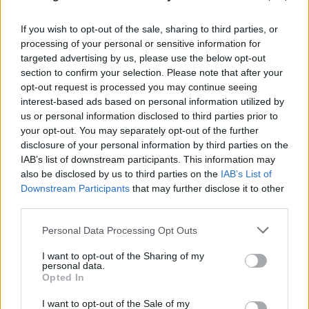
If you wish to opt-out of the sale, sharing to third parties, or
processing of your personal or sensitive information for
targeted advertising by us, please use the below opt-out
Πόρτο Χέλι: Νεκρή η ιδιοκτήτρια
ΡΕΠΟΡΤΑΖ FLASH
section to confirm your selection. Please note that after your
γνωστού ξενοδοχείου – Έπεσε από τον 6ο όροφο
opt-out request is processed you may continue seeing
interest-based ads based on personal information utilized by
10.08.2026
us or personal information disclosed to third parties prior to
your opt-out. You may separately opt-out of the further
disclosure of your personal information by third parties on the
IAB’s list of downstream participants. This information may
also be disclosed by us to third parties on the
IAB’s List of
Downstream Participants
that may further disclose it to other
third parties.
Please note that this website/app uses one or more Google
Personal Data Processing Opt Outs
services and may gather and store information including but
not limited to your visit or usage behaviour. You may click to
I want to opt-out of the Sharing of my
personal data.
grant or deny consent to Google and its third-party tags to
Opted In
use your data for below specified purposes in below Google
consent section.
I want to opt-out of the Sale of my