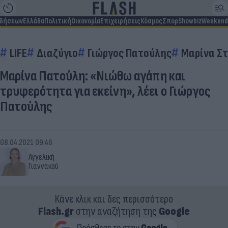
ιδήσεων
Ελλάδα
Πολιτική
Οικονομία
Επιχειρήσεις
Κόσμος
Σπορ
Showbiz
Weekend
LIFE
Διαζύγιο
Γιώργος Πατούλης
Μαρίνα Στ
Μαρίνα Πατούλη: «Νιώθω αγάπη και
τρυφερότητα για εκείνη», λέει ο Γιώργος
Πατούλης
08.04.2021 09:46
Αγγελική
Γιαννακού
Κάνε κλικ και δες περισσότερο
Flash.gr
στην αναζήτηση της
Google