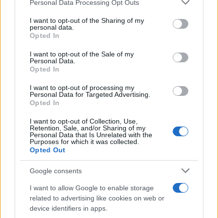
Please note that this website/app uses one or more Google
Personal Data Processing Opt Outs
services and may gather and store information including but
not limited to your visit or usage behaviour. You may click to
I want to opt-out of the Sharing of my
personal data.
grant or deny consent to Google and its third-party tags to
Opted In
use your data for below specified purposes in below Google
consent section.
I want to opt-out of the Sale of my
Personal Data.
Opted In
I want to opt-out of processing my
Personal Data for Targeted Advertising.
Opted In
I want to opt-out of Collection, Use,
Retention, Sale, and/or Sharing of my
Personal Data that Is Unrelated with the
Purposes for which it was collected.
Opted Out
Google consents
I want to allow Google to enable storage
related to advertising like cookies on web or
device identifiers in apps.