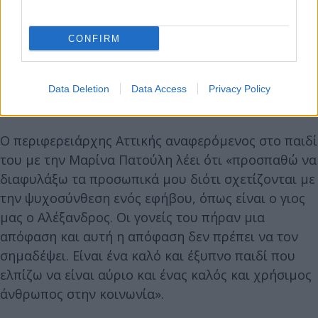
CONFIRM
Data Deletion
Data Access
Privacy Policy
Ο περιφερειάρχης Αττικής αναφερόμενος στο παιδί
του με την Μαρίνα Πατούλη λέει ότι «προσπαθώ να
διαφυλάξω τα προσωπικά μου διότι σχετίζονται με
την ψυχοσύνθεση ενός εφήβου, όπως είναι ο γιος
μας ο Αλέξανδρος. Οι γονείς του πήραν μια
απόφαση και αυτή η απόφαση δεν πρέπει να τον
σημαδέψει. Είναι ένα καλό και έξυπνο παιδί που
ελπίζω να είναι αύριο και ένας καλός και χρήσιμος
άνθρωπος στην κοινωνία».