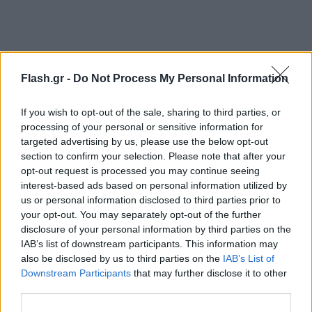
Flash.gr -
Do Not Process My Personal Information
If you wish to opt-out of the sale, sharing to third parties, or
processing of your personal or sensitive information for
targeted advertising by us, please use the below opt-out
section to confirm your selection. Please note that after your
Στην ερώτηση, αν θεωρεί ότι το διαζύγιό του με
opt-out request is processed you may continue seeing
την Μαρίνα Πατούλη έγινε αντικείμενο
interest-based ads based on personal information utilized by
us or personal information disclosed to third parties prior to
εκμετάλλευσης, ο Γιώργος Πατούλης απαντά «είναι
your opt-out. You may separately opt-out of the further
σίγουρο ότι θέματα της προσωπικής ζωής ενός
disclosure of your personal information by third parties on the
δημοσίου προσώπου προσφέρουν
IAB’s list of downstream participants. This information may
also be disclosed by us to third parties on the
IAB’s List of
«κλειδαρότρυπα». Πίσω από αυτά μπορεί ο καθένας
Downstream Participants
that may further disclose it to other
να βλέπει τον εαυτό του».
third parties.