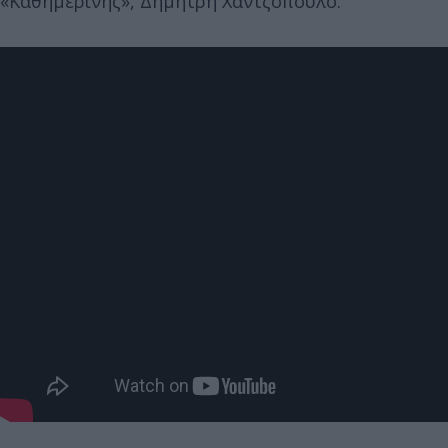
«Καθημερινής», Δημήτρη Χαντζόπουλο.