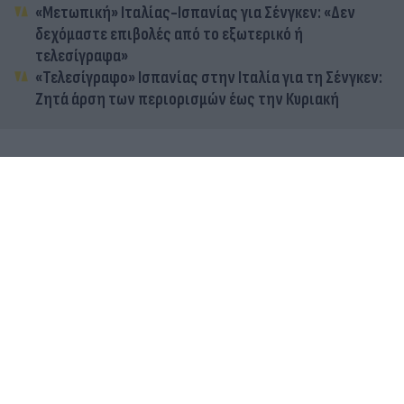
«Μετωπική» Ιταλίας-Ισπανίας για Σένγκεν: «Δεν
δεχόμαστε επιβολές από το εξωτερικό ή
τελεσίγραφα»
«Τελεσίγραφο» Ισπανίας στην Ιταλία για τη Σένγκεν:
Ζητά άρση των περιορισμών έως την Κυριακή