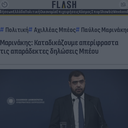
ιδήσεων
Ελλάδα
Πολιτική
Οικονομία
Επιχειρήσεις
Κόσμος
Σπορ
Showbiz
Weekend
Πολιτική
Αχιλλέας Μπέος
Παύλος Μαρινάκη
Μαρινάκης: Καταδικάζουμε απερίφραστα
τις απαράδεκτες δηλώσεις Μπέου