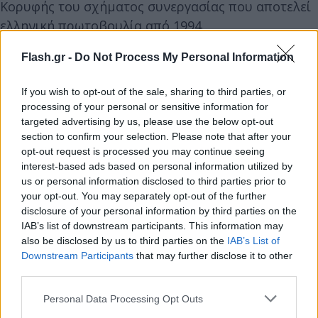
Κορυφής του σχήματος συνεργασίας που αποτελεί
ελληνική πρωτοβουλία από 1994.
Flash.gr -
Do Not Process My Personal Information
Η Τριμερής Σύνοδος Κορυφής με κύρια θέματα την
ενεργειακή συνεργασία και τη συνδεσιμότητα,
If you wish to opt-out of the sale, sharing to third parties, or
αναδεικνύει τον κομβικό ρόλο της Ελλάδας ως
processing of your personal or sensitive information for
targeted advertising by us, please use the below opt-out
πυλώνα σταθερότητας και ασφάλειας, αλλά και ως
section to confirm your selection. Please note that after your
παρόχου ενεργειακής ασφάλειας στη Βαλκανική.
opt-out request is processed you may continue seeing
interest-based ads based on personal information utilized by
us or personal information disclosed to third parties prior to
Ο Πρωθυπουργός αναμένεται να αναδείξει τον
your opt-out. You may separately opt-out of the further
στρατηγικό ρόλο της Αλεξανδρούπολης, ως
disclosure of your personal information by third parties on the
στρατιωτικού, εμπορικού και ενεργειακού κόμβου,
IAB’s list of downstream participants. This information may
ενώ η ελληνική πλευρά εξετάζει τον ρόλο που θα
also be disclosed by us to third parties on the
IAB’s List of
Downstream Participants
that may further disclose it to other
μπορούσε να διαδραματίσουν τα λιμάνια της
third parties.
Αλεξανδρούπολης και της Θεσσαλονίκης στην
Please note that this website/app uses one or more Google
εξαγωγή των ουκρανικών σιτηρών και προϊόντων
Personal Data Processing Opt Outs
services and may gather and store information including but