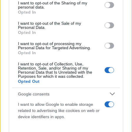
στο μέλλον.
not limited to your visit or usage behaviour. You may click to
I want to opt-out of the Sharing of my
personal data.
grant or deny consent to Google and its third-party tags to
Opted In
use your data for below specified purposes in below Google
Στις συζητήσεις που θα έχουν οι ηγέτες των τριών
consent section.
I want to opt-out of the Sale of my
χωρών θα κυριαρχήσει ο ενεργειακός Διάδρομος
Personal Data.
Opted In
Βορρά-Νότου η διασυνδεσιμότητα στους τομείς
της ενέργειας, των μεταφορών, των
I want to opt-out of processing my
Personal Data for Targeted Advertising.
τηλεπικοινωνιών, αλλά και θέματα ευρωπαϊκής
Opted In
ατζέντας, όπως η Διεύρυνση της Ευρωπαϊκής
I want to opt-out of Collection, Use,
Ένωσης, συζήτηση που ξεκίνησε ήδη στο άτυπο
Retention, Sale, and/or Sharing of my
Personal Data that Is Unrelated with the
Ευρωπαϊκό Συμβούλιο στη Γρανάδα και η οποία
Purposes for which it was collected.
αναμένεται να κορυφωθεί στο Ευρωπαϊκό
Opted Out
Συμβούλιο του Δεκεμβρίου.
Google consents
I want to allow Google to enable storage
Σε λίγη ώρα ο Έλληνας Πρωθυπουργός μαζί με τους
related to advertising like cookies on web or
Πρωθυπουργούς της Βουλγαρίας και της Ρουμανίας
device identifiers in apps.
θα κάνουν κοινές δηλώσεις.