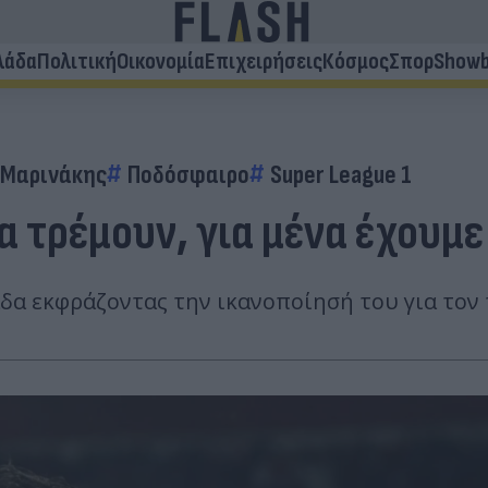
λάδα
Πολιτική
Οικονομία
Επιχειρήσεις
Κόσμος
Σπορ
Showb
 Μαρινάκης
Ποδόσφαιρο
Super League 1
α τρέμουν, για μένα έχουμε
α εκφράζοντας την ικανοποίησή του για τον 