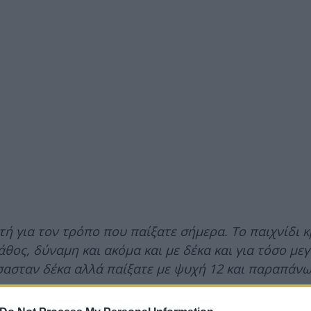
ή για τον τρόπο που παίξατε σήμερα. Το παιχνίδι κ
θος, δύναμη και ακόμα και με δέκα και για τόσο με
σασταν δέκα αλλά παίξατε με ψυχή 12 και παραπάνω