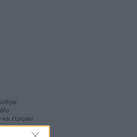
ρίθηκε
γάλο
 και έτρεμαν