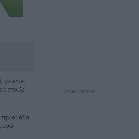
1
, με τους
ρα έπαιξε
 την ομάδα
, ενώ