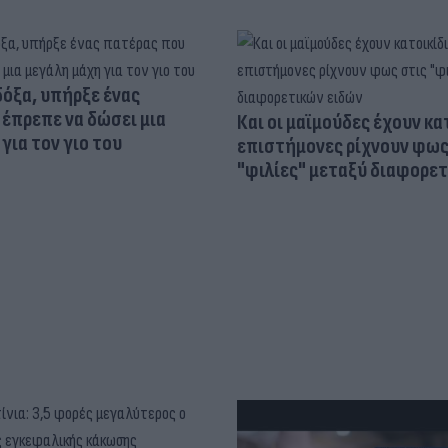
δόξα, υπήρξε ένας
έπρεπε να δώσει μια
Και οι μαϊμούδες έχουν κατ
για τον γιο του
επιστήμονες ρίχνουν φως
"φιλίες" μεταξύ διαφορε