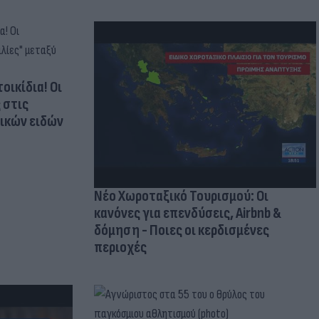
οικίδια! Οι
 στις
τικών ειδών
Νέο Χωροταξικό Τουρισμού: Οι
κανόνες για επενδύσεις, Airbnb &
δόμηση - Ποιες οι κερδισμένες
περιοχές