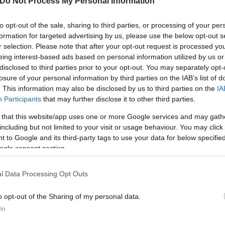
Do Not Process My Personal Information
θος που επιβάλλει η ιερή μας φανέλα! Και όλα αυτά
to opt-out of the sale, sharing to third parties, or processing of your per
έμπτη, αλλά δώσατε την ψυχή σας και ξέρετε ότι κα
formation for targeted advertising by us, please use the below opt-out s
ολλά! Είχαμε πει ότι θα έχετε ένα μεγάλο πριμ αν ν
r selection. Please note that after your opt-out request is processed y
χύει
» τόνισε χαρακτηριστικά ο ισχυρό άνδρας των
eing interest-based ads based on personal information utilized by us or
disclosed to third parties prior to your opt-out. You may separately opt-
losure of your personal information by third parties on the IAB’s list of
. This information may also be disclosed by us to third parties on the
IA
Participants
that may further disclose it to other third parties.
 that this website/app uses one or more Google services and may gath
including but not limited to your visit or usage behaviour. You may click 
 to Google and its third-party tags to use your data for below specifi
ogle consent section.
l Data Processing Opt Outs
o opt-out of the Sharing of my personal data.
In