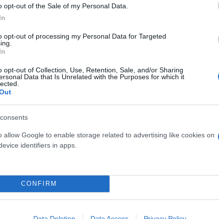
o opt-out of the Sale of my Personal Data.
 να τα δίνετε όλα, αυτό το πάθος είναι η παράδοσή 
In
είστε οι καλύτεροι και αν παίζετε έτσι παίρνουμε τ
to opt-out of processing my Personal Data for Targeted
ing.
υμπληρώνει 100 χρόνια ένδοξης Ιστορίας
».
In
o opt-out of Collection, Use, Retention, Sale, and/or Sharing
ersonal Data that Is Unrelated with the Purposes for which it
ερο
Flash.gr
στην αναζήτηση της
Google
lected.
Out
consents
o allow Google to enable storage related to advertising like cookies on
evice identifiers in apps.
CONFIRM
: Ο Ιωαννίδης έσωσε τον βαθμό απέναντι σε δέκα
Data Deletion
Data Access
Privacy Policy