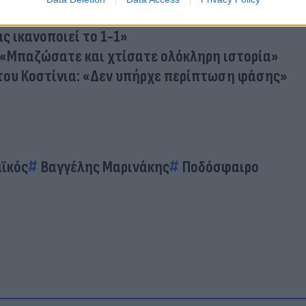
εις βαθμούς - Άλλαξε όλο το παιχνίδι η αποβολή»
ας ικανοποιεί το 1-1»
 «Μπαζώσατε και χτίσατε ολόκληρη ιστορία»
του Κοστίνια: «Δεν υπήρχε περίπτωση φάσης»
ϊκός
Βαγγέλης Μαρινάκης
Ποδόσφαιρο