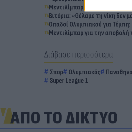
Μεντιλίμπαρ: «Αξίζαμε τους τρ
Βιτόρια: «Θέλαμε τη νίκη δεν μ
Οπαδοί Ολυμπιακού για Τέμπη:
Μεντιλίμπαρ για την αποβολή 
Διάβασε περισσότερα
Σπορ
Ολυμπιακός
Παναθηνα
Super League 1
ΑΠΟ ΤΟ ΔΙΚΤΥΟ