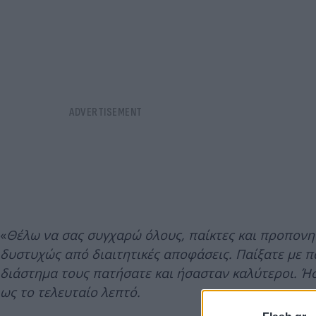
«
Θέλω να σας συγχαρώ όλους, παίκτες και προπονητ
δυστυχώς από διαιτητικές αποφάσεις.
Παίξατε με πά
διάστημα τους πατήσατε και ήσασταν καλύτεροι. Ή
ως το τελευταίο λεπτό.