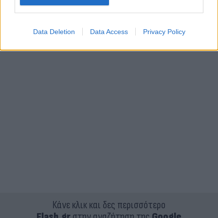
Data Deletion
Data Access
Privacy Policy
Κάνε κλικ και δες περισσότερο
Flash.gr
στην αναζήτηση της
Google