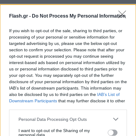
Flash.gr -
Do Not Process My Personal Information
If you wish to opt-out of the sale, sharing to third parties, or
processing of your personal or sensitive information for
targeted advertising by us, please use the below opt-out
section to confirm your selection. Please note that after your
opt-out request is processed you may continue seeing
interest-based ads based on personal information utilized by
us or personal information disclosed to third parties prior to
https://www.youtube.com/watch?v=ig49a6rSb3E
your opt-out. You may separately opt-out of the further
disclosure of your personal information by third parties on the
Σύμφωνα με τη βρετανική εφημερίδα, το
IAB’s list of downstream participants. This information may
also be disclosed by us to third parties on the
IAB’s List of
περιστατικό πιστεύεται ότι έλαβε χώρα σε ένα
Downstream Participants
that may further disclose it to other
χωριό κοντά στη Μαριούπολη. Στο ίδιο ηχητικό
third parties.
απόσπασμα, ένας άλλος Ρώσος στρατιώτης
Please note that this website/app uses one or more Google
Personal Data Processing Opt Outs
ακούγεται να... παραπονιέται ότι οι αντίπαλοι είναι
services and may gather and store information including but
πολύ περισσότεροι και πως οι ρωσικές δυνάμεις
not limited to your visit or usage behaviour. You may click to
I want to opt-out of the Sharing of my
personal data.