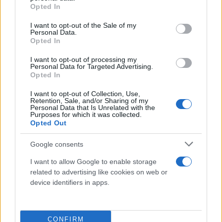
δεν έχουν υποστήριξη από τη Μόσχα. «Είναι
grant or deny consent to Google and its third-party tags to
Opted In
use your data for below specified purposes in below Google
150.000 στρατιώτες!» ακούγεται να λέει για τους
consent section.
I want to opt-out of the Sale of my
Ουκρανούς, για να προσθέσει: «Κι εμείς είμαστε
Personal Data.
Opted In
μόλις 3.000... Είναι στα αριστερά μας, στα δεξιά μας,
μας περικυκλώνουν, γαμώτο! Είναι τόσο πολλοί κι
I want to opt-out of processing my
Personal Data for Targeted Advertising.
εμείς τόσο λίγοι. Δεν έχουμε υποστήριξη, δεν
Opted In
έχουμε αεροπορία, δεν έχουμε τίποτα!».
I want to opt-out of Collection, Use,
Retention, Sale, and/or Sharing of my
Personal Data that Is Unrelated with the
Purposes for which it was collected.
Opted Out
Google consents
I want to allow Google to enable storage
related to advertising like cookies on web or
device identifiers in apps.
CONFIRM