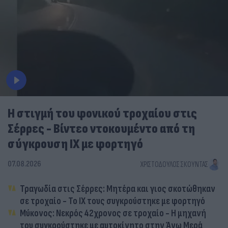
Η στιγμή του φονικού τροχαίου στις
Σέρρες - Βίντεο ντοκουμέντο από τη
σύγκρουση ΙΧ με φορτηγό
07.08.2026
ΧΡΙΣΤΌΔΟΥΛΟΣ ΣΚΟΎΝΤΑΣ
Τραγωδία στις Σέρρες: Μητέρα και γιος σκοτώθηκαν
σε τροχαίο - Το ΙΧ τους συγκρούστηκε με φορτηγό
Μύκονος: Νεκρός 42χρονος σε τροχαίο - Η μηχανή
του συγκρούστηκε με αυτοκίνητο στην Άνω Μερά