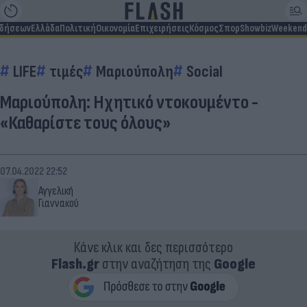
ιδήσεων
Ελλάδα
Πολιτική
Οικονομία
Επιχειρήσεις
Κόσμος
Σπορ
Showbiz
Weekend
LIFE
τιμές
Μαριούπολη
Social
Μαριούπολη: Ηχητικό ντοκουμέντο -
«Καθαρίστε τους όλους»
07.04.2022 22:52
Αγγελική
Γιαννακού
Κάνε κλικ και δες περισσότερο
Flash.gr
στην αναζήτηση της
Google