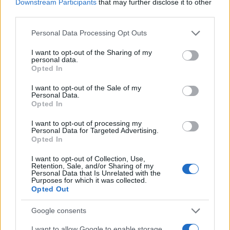
Downstream Participants
that may further disclose it to other
third parties.
Please note that this website/app uses one or more Google
Personal Data Processing Opt Outs
services and may gather and store information including but
not limited to your visit or usage behaviour. You may click to
I want to opt-out of the Sharing of my
personal data.
grant or deny consent to Google and its third-party tags to
Opted In
use your data for below specified purposes in below Google
«Χριστός Ανέστη»: Ελληνικό Πάσχα με αρνί στη
consent section.
I want to opt-out of the Sale of my
σούβλα για Πίτερς και Πάπας
Personal Data.
Opted In
Ο Άλεκ Πίτερς του Ολυμπιακού και ο Τζορτζ Πάπας του
Αμαρουσίου τίμησαν τις ελληνικές παραδόσεις γιορτάζοντας
I want to opt-out of processing my
το Πάσχα.
Personal Data for Targeted Advertising.
Opted In
Συντακτική
12.04.2026 14:17
Ομάδα
I want to opt-out of Collection, Use,
Flash.gr
Retention, Sale, and/or Sharing of my
Personal Data that Is Unrelated with the
Purposes for which it was collected.
Opted Out
Google consents
I want to allow Google to enable storage