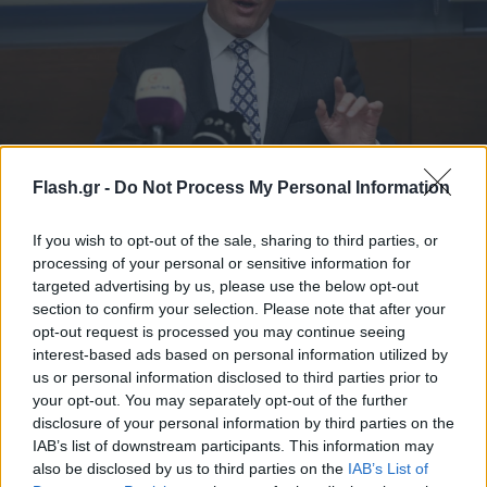
Καταγγελίες-φωτιά για το ελληνικό μπάσκετ - Η
άμεση αντίδραση του Γιαννακόπουλου και οι
Flash.gr -
Do Not Process My Personal Information
διαρροές
If you wish to opt-out of the sale, sharing to third parties, or
Η ΚΑΕ Αμαρουσίου έδωσε στη δημοσιότητα σοβαρές
processing of your personal or sensitive information for
καταγγελίες κατά του προέδρου της ΕΟΚ, με επίκεντρο SMS και
targeted advertising by us, please use the below opt-out
διαρροές.
section to confirm your selection. Please note that after your
opt-out request is processed you may continue seeing
Δημήτρης
16.04.2026 18:45
Καλεμάι
interest-based ads based on personal information utilized by
us or personal information disclosed to third parties prior to
your opt-out. You may separately opt-out of the further
disclosure of your personal information by third parties on the
IAB’s list of downstream participants. This information may
also be disclosed by us to third parties on the
IAB’s List of