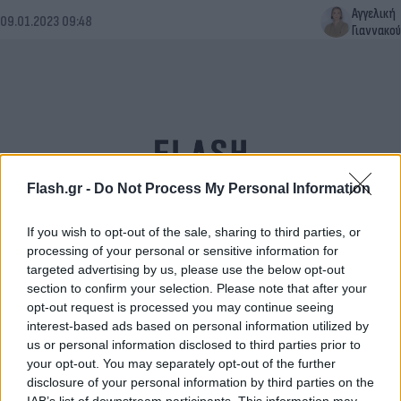
Αγγελική
09.01.2023 09:48
Γιαννακού
Flash.gr -
Do Not Process My Personal Information
If you wish to opt-out of the sale, sharing to third parties, or
processing of your personal or sensitive information for
targeted advertising by us, please use the below opt-out
Ματίνα Παγώνη στο Action24: Με μάσκες τις
section to confirm your selection. Please note that after your
γιορτές σε πολυκαταστήματα και σούπερ μάρκετ
opt-out request is processed you may continue seeing
interest-based ads based on personal information utilized by
Μαρία
06.12.2022 07:54
us or personal information disclosed to third parties prior to
Ευσταθίου
your opt-out. You may separately opt-out of the further
disclosure of your personal information by third parties on the