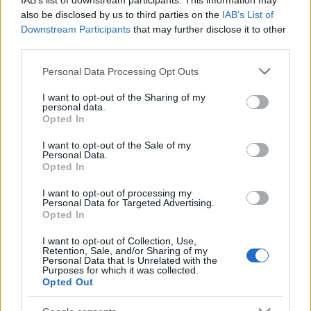
IAB’s list of downstream participants. This information may
also be disclosed by us to third parties on the
IAB’s List of
Downstream Participants
that may further disclose it to other
third parties.
Please note that this website/app uses one or more Google
Personal Data Processing Opt Outs
services and may gather and store information including but
not limited to your visit or usage behaviour. You may click to
I want to opt-out of the Sharing of my
personal data.
grant or deny consent to Google and its third-party tags to
Opted In
use your data for below specified purposes in below Google
consent section.
I want to opt-out of the Sale of my
Θεσσαλονίκη: Επεισόδιο σε λεωφορείο του ΟΑΣΘ
Personal Data.
με οργισμένη επιβάτιδα για τις μάσκες
Opted In
Τάνια
I want to opt-out of processing my
03.12.2022 11:54
Γκιώση
Personal Data for Targeted Advertising.
Opted In
I want to opt-out of Collection, Use,
Retention, Sale, and/or Sharing of my
Personal Data that Is Unrelated with the
Purposes for which it was collected.
Opted Out