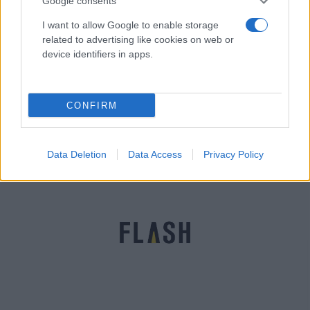
Google consents
I want to allow Google to enable storage
related to advertising like cookies on web or
device identifiers in apps.
Σχολεία: Συνεδριάζει η Επιτροπή
Εμπειρογνωμόνων για το πως θα ανοίξουν
CONFIRM
Αγγελική
30.08.2022 09:06
Γιαννακού
Data Deletion
Data Access
Privacy Policy