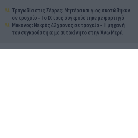
Τραγωδία στις Σέρρες: Μητέρα και γιος σκοτώθηκαν
σε τροχαίο - Το ΙΧ τους συγκρούστηκε με φορτηγό
Μύκονος: Νεκρός 42χρονος σε τροχαίο - Η μηχανή
του συγκρούστηκε με αυτοκίνητο στην Άνω Μερά