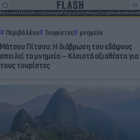
ιδήσεων
Ελλάδα
Πολιτική
Οικονομία
Επιχειρήσεις
Κόσμος
Σπορ
Showbiz
Weekend
Περιβάλλον
Τουρίστες
μνημεία
Μάτσου Πίτσου: Η διάβρωση του εδάφους
απειλεί τα μνημεία – Κλειστά αξιοθέατα για
τους τουρίστες