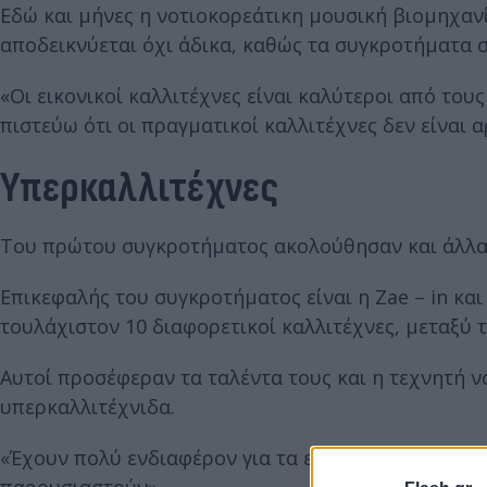
Εδώ και μήνες η νοτιοκορεάτικη μουσική βιομηχαν
αποδεικνύεται όχι άδικα, καθώς τα συγκροτήματα 
«Οι εικονικοί καλλιτέχνες είναι καλύτεροι από του
πιστεύω ότι οι πραγματικοί καλλιτέχνες δεν είναι 
Υπερκαλλιτέχνες
Του πρώτου συγκροτήματος ακολούθησαν και άλλα 
Επικεφαλής του συγκροτήματος είναι η Zae – in και
τουλάχιστον 10 διαφορετικοί καλλιτέχνες, μεταξύ 
Αυτοί προσέφεραν τα ταλέντα τους και η τεχνητή ν
υπερκαλλιτέχνιδα.
«Έχουν πολύ ενδιαφέρον για τα εικονικά είδωλα και
παρουσιαστούν».