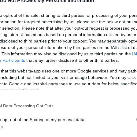
Do Not Process My Personal Information
υν την ανάγκη τα εικονικά είδωλα να χρειάζονται 
to opt-out of the sale, sharing to third parties, or processing of your per
α με τα deepfake βίντεο και η τεχνολογική έκρηξη
formation for targeted advertising by us, please use the below opt-out s
r selection. Please note that after your opt-out request is processed y
σσουν πειστικούς εικονικούς χαρακτήρες.
eing interest-based ads based on personal information utilized by us or
disclosed to third parties prior to your opt-out. You may separately opt-
losure of your personal information by third parties on the IAB’s list of
. This information may also be disclosed by us to third parties on the
IA
Participants
that may further disclose it to other third parties.
 that this website/app uses one or more Google services and may gath
including but not limited to your visit or usage behaviour. You may click 
 to Google and its third-party tags to use your data for below specifi
ogle consent section.
l Data Processing Opt Outs
o opt-out of the Sharing of my personal data.
In