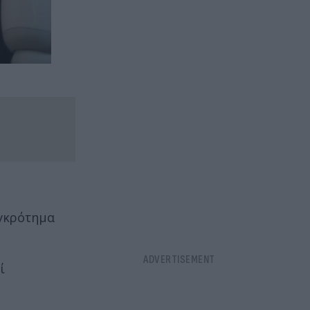
υγκρότημα
ί