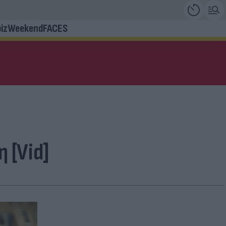
iz
Weekend
FACES
 [Vid]