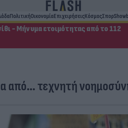
λάδα
Πολιτική
Οικονομία
Επιχειρήσεις
Κόσμος
Σπορ
Showb
ίθι - Μήνυμα ετοιμότητας από το 112
α από… τεχνητή νοημοσύνη