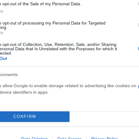
o opt-out of the Sale of my Personal Data.
In
to opt-out of processing my Personal Data for Targeted
ing.
In
o opt-out of Collection, Use, Retention, Sale, and/or Sharing
ersonal Data that Is Unrelated with the Purposes for which it
lected.
Out
consents
o allow Google to enable storage related to advertising like cookies on
evice identifiers in apps.
ερο
Flash.gr
στην αναζήτηση της
Google
CONFIRM
Data Deletion
Data Access
Privacy Policy