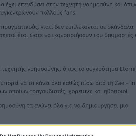
ία έχει επενδύσει στην τεχνητή νοημοσύνη και όπω
συγκεντρώνουν πολλούς fans.
ς πραγματικούς. γιατί δεν εμπλέκονται σε σκάνδαλα.
αρκετοί έτσι ώστε να ικανοποιήσουν του θαυμαστές 
τεχνητής νοημοσύνης, όπως το συγκρότημα Eternit
 μπορεί να τα κάνει όλα καθώς πίσω από τη Zae – in
των οποίων τραγουδιστές, χορευτές και ηθοποιοί.
οημοσύνη τα ενώνει όλα για να δημιουργήσει μια
 έχουν προσδοκίες για τα τραγούδια και τις εμφανί