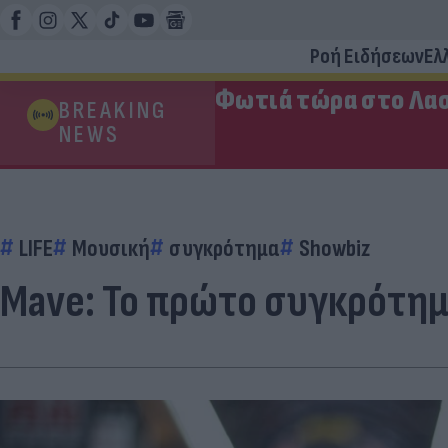
Ροή Ειδήσεων
Ελ
Φωτιά τώρα στο Λασ
BREAKING
NEWS
LIFE
Μουσική
συγκρότημα
Showbiz
Mave: Το πρώτο συγκρότημ