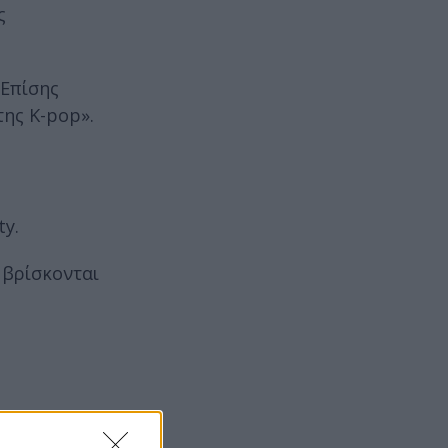
ς
 Επίσης
της K-pop».
y.
 βρίσκονται
σεις που θα