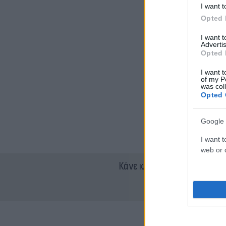
I want t
Opted 
I want 
Advertis
Opted 
I want t
of my P
was col
Opted 
Google 
I want t
web or d
Κάνε κλικ και δες περισσότ