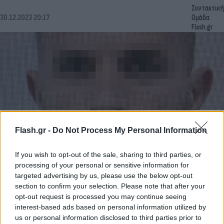
Συντακτική
30.12.2023 20:17
Ομάδα
Flash.gr
Flash.gr -
Do Not Process My Personal Information
If you wish to opt-out of the sale, sharing to third parties, or
Κεφαλονιά: Ενεργειακό ποτό και… φουντούνια
processing of your personal or sensitive information for
«πρόδωσαν» τους δύο ληστές
targeted advertising by us, please use the below opt-out
section to confirm your selection. Please note that after your
Συντακτική
opt-out request is processed you may continue seeing
30.12.2023 19:29
Ομάδα
interest-based ads based on personal information utilized by
Flash.gr
us or personal information disclosed to third parties prior to