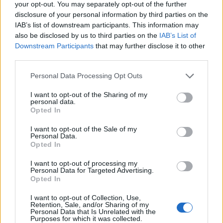
your opt-out. You may separately opt-out of the further
disclosure of your personal information by third parties on the
IAB’s list of downstream participants. This information may
also be disclosed by us to third parties on the
IAB’s List of
Downstream Participants
that may further disclose it to other
third parties.
Please note that this website/app uses one or more Google
Personal Data Processing Opt Outs
services and may gather and store information including but
not limited to your visit or usage behaviour. You may click to
I want to opt-out of the Sharing of my
personal data.
grant or deny consent to Google and its third-party tags to
Opted In
use your data for below specified purposes in below Google
Θεσσαλονίκη: Στον ανακριτη σήμερα ο Νορβηγός
consent section.
I want to opt-out of the Sale of my
που σκότωσε τον αστυνομικό
Personal Data.
Opted In
Συντακτική
30.12.2023 09:41
Ομάδα
I want to opt-out of processing my
Personal Data for Targeted Advertising.
Flash.gr
Opted In
I want to opt-out of Collection, Use,
Retention, Sale, and/or Sharing of my
Personal Data that Is Unrelated with the
Purposes for which it was collected.