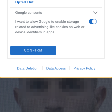
Opted Out
Google consents
I want to allow Google to enable storage
related to advertising like cookies on web or
device identifiers in apps.
Θεσσαλονίκη: Δίωξη για ανθρωποκτονία από
πρόθεση στον Νορβηγό
CONFIRM
Συντακτική
29.12.2023 12:09
Ομάδα
Flash.gr
Data Deletion
Data Access
Privacy Policy