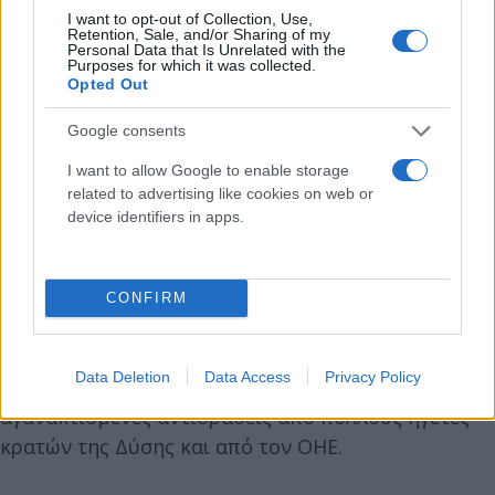
τελευταίους μήνες ανακατέλαβαν πάνω από τα δυο
I want to opt-out of Collection, Use,
Retention, Sale, and/or Sharing of my
τρίτα των εδαφών που είχαν περιέλθει σε
Personal Data that Is Unrelated with the
Purposes for which it was collected.
ουκρανικά χέρια.
Opted Out
Google consents
Kursk 🔥
pic.twitter.com/4kGpKoh1Lf
I want to allow Google to enable storage
— MAKS 24 🇺🇦👀 (@Maks_NAFO_FELLA)
April 15, 2025
related to advertising like cookies on web or
device identifiers in apps.
Η επίθεση στην Κουρσκ καταγράφεται μετά το
πολύνεκρο ρωσικό πυραυλικό πλήγμα της
Κυριακής (13/4) στην πόλη Σούμι, στη
CONFIRM
βορειοανατολική Ουκρανία. Το πλήγμα αυτό κατά
τις αρχές στοίχισε τη ζωή σε τουλάχιστον 35
Data Deletion
Data Access
Privacy Policy
ανθρώπους και πυροδότησε κατακραυγή κι
αγανακτισμένες αντιδράσεις από πολλούς ηγέτες
κρατών της Δύσης και από τον ΟΗΕ.