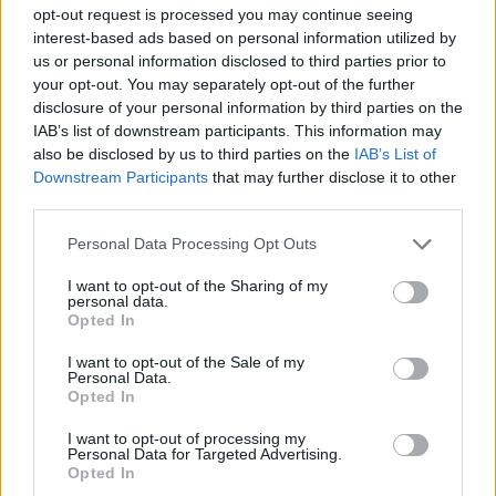
opt-out request is processed you may continue seeing
interest-based ads based on personal information utilized by
us or personal information disclosed to third parties prior to
your opt-out. You may separately opt-out of the further
disclosure of your personal information by third parties on the
IAB’s list of downstream participants. This information may
also be disclosed by us to third parties on the
IAB’s List of
Downstream Participants
that may further disclose it to other
third parties.
Please note that this website/app uses one or more Google
Personal Data Processing Opt Outs
services and may gather and store information including but
not limited to your visit or usage behaviour. You may click to
I want to opt-out of the Sharing of my
personal data.
grant or deny consent to Google and its third-party tags to
Opted In
use your data for below specified purposes in below Google
Οι ουκρανικές ένοπλες δυνάμεις είχαν κυριεύσει
consent section.
I want to opt-out of the Sale of my
εκατοντάδες τετραγωνικά χιλιόμετρα της
Personal Data.
παραμεθόριας περιφέρειας Κουρσκ κατά τη
Opted In
διάρκεια αιφνιδιαστικής εφόδου τον Αύγουστο του
I want to opt-out of processing my
2024. Ρωσικά στρατεύματα προσπαθούν να
Personal Data for Targeted Advertising.
Opted In
διώξουν έκτοτε τις ουκρανικές μονάδες και τους