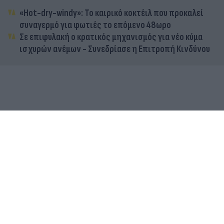
«Hot-dry-windy»: Το καιρικό κοκτέιλ που προκαλεί
συναγερμό για φωτιές το επόμενο 48ωρο
Σε επιφυλακή ο κρατικός μηχανισμός για νέο κύμα
ισχυρών ανέμων - Συνεδρίασε η Επιτροπή Κινδύνου