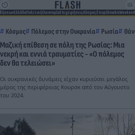
ιδήσεων
Ελλάδα
Πολιτική
Οικονομία
Επιχειρήσεις
Κόσμος
Σπορ
Showbiz
Weekend
Κόσμος
Πόλεμος στην Ουκρανία
Ρωσία
Θάν
Μαζική επίθεση σε πόλη της Ρωσίας: Μια
νεκρή και εννιά τραυματίες - «Ο πόλεμος
δεν θα τελειώσει»
Οι ουκρανικές δυνάμεις είχαν κυριεύσει μεγάλος
μέρος της περιφέρειας Κουρσκ από τον Αύγουστο
του 2024.