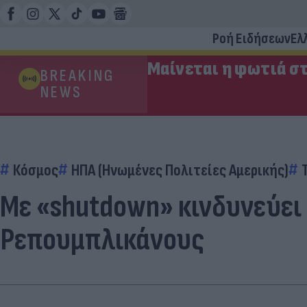
Ροή Ειδήσεων
Ελ
Μαίνεται η φωτιά στ
BREAKING
NEWS
Κόσμος
ΗΠΑ (Ηνωμένες Πολιτείες Αμερικής)
Με «shutdown» κινδυνεύει 
Ρεπουμπλικάνους