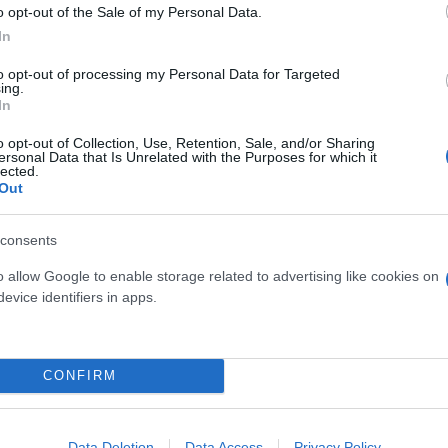
o opt-out of the Sale of my Personal Data.
μεγαλύτερη οικονομία στον κόσμο βρίσκεται αντιμέ
In
ο κίνδυνος κήρυξης στάσης πληρωμών έπειτα από μ
έδρου Μπάιντεν και την αμερικανική δεξιά.
to opt-out of processing my Personal Data for Targeted
ing.
In
ερο
Flash.gr
στην αναζήτηση της
Google
o opt-out of Collection, Use, Retention, Sale, and/or Sharing
ersonal Data that Is Unrelated with the Purposes for which it
lected.
Out
consents
o allow Google to enable storage related to advertising like cookies on
evice identifiers in apps.
CONFIRM
ίες Αμερικής)
Τζο Μπάιντεν
Ρεπουμπλικάνοι
Data Deletion
Data Access
Privacy Policy