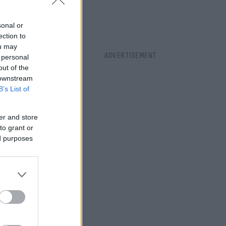
sonal or
ection to
ou may
 personal
out of the
 downstream
B’s List of
er and store
to grant or
ed purposes
 μεσάνυχτα