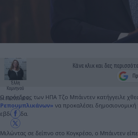
Κάνε κλικ και δες περισσότ
Έλλη
Κομνηνού
Ο πρόεδρος των ΗΠΑ Τζο Μπάιντεν κατήγγειλε χθε
24.09.2023 10:41
Ρεπουμπλικάνων»
να προκαλέσει δημοσιονομική
εβδομάδα.
Μιλώντας σε δείπνο στο Κογκρέσο, ο Μπάιντεν είπ