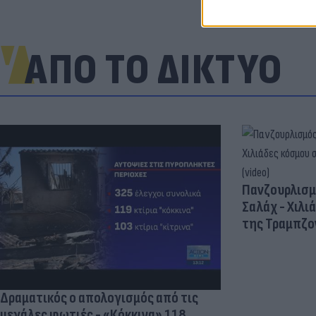
ΑΠΟ ΤΟ ΔΙΚΤΥΟ
Πανζουρλισμ
Σαλάχ - Χιλι
της Τραμπζον
Δραματικός ο απολογισμός από τις
μεγάλες φωτιές - «Κόκκινα» 118