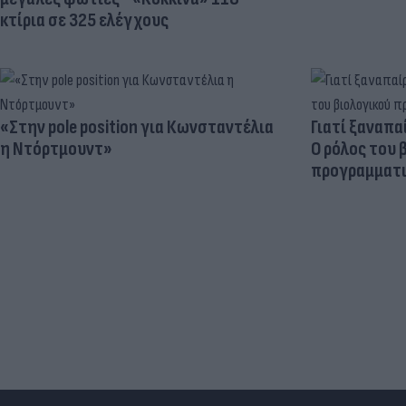
κτίρια σε 325 ελέγχους
«Στην pole position για Κωνσταντέλια
Γιατί ξαναπα
η Ντόρτμουντ»
Ο ρόλος του 
προγραμματι