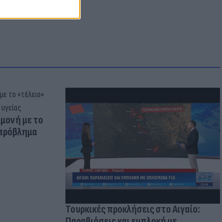
μμονή με το
 πρόβλημα
Τουρκικές προκλήσεις στο Αιγαίο:
Παραβιάσεις και εμπλοκή με