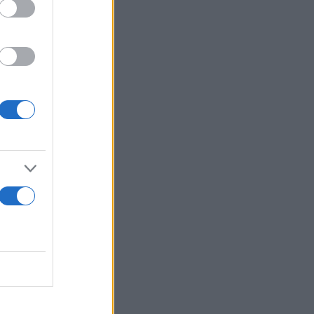
τωπη με
ακρές