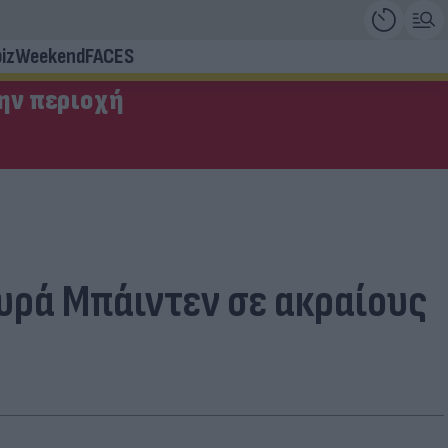
iz
Weekend
FACES
την περιοχή
Πυρά Μπάιντεν σε ακραίους