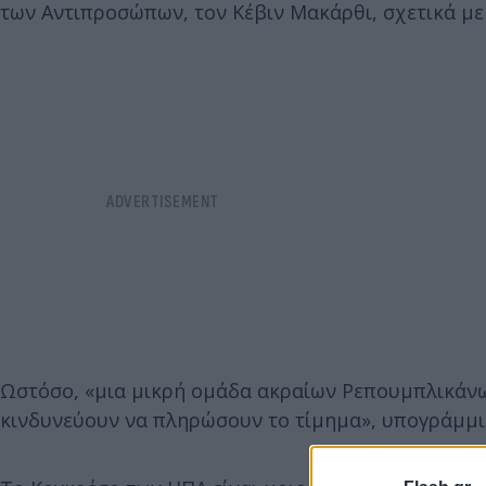
των Αντιπροσώπων, τον Κέβιν Μακάρθι, σχετικά μ
Ωστόσο, «μια μικρή ομάδα ακραίων Ρεπουμπλικάνων
κινδυνεύουν να πληρώσουν το τίμημα», υπογράμμι