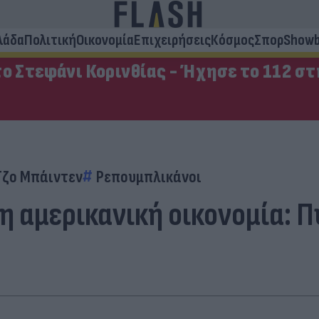
λάδα
Πολιτική
Οικονομία
Επιχειρήσεις
Κόσμος
Σπορ
Showb
ο Στεφάνι Κορινθίας - Ήχησε το 112 σ
Τζο Μπάιντεν
Ρεπουμπλικάνοι
η αμερικανική οικονομία: 