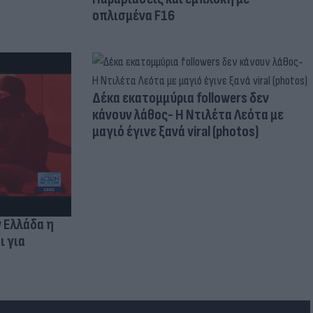
οπλισμένα F16
Δέκα εκατομμύρια followers δεν
κάνουν λάθος- Η Ντιλέτα Λεότα με
μαγιό έγινε ξανά viral (photos)
ν Ελλάδα η
ι για