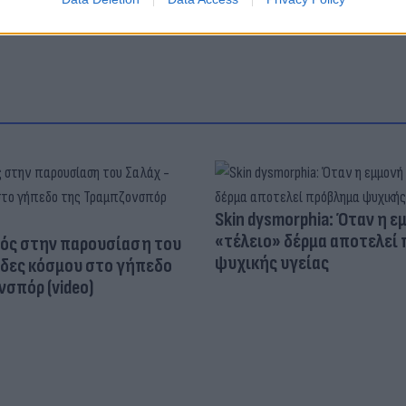
Skin dysmorphia: Όταν η ε
«τέλειο» δέρμα αποτελεί
ός στην παρουσίαση του
ψυχικής υγείας
άδες κόσμου στο γήπεδο
σπόρ (video)