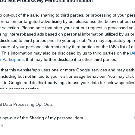
ημοκρατικούς να ελέγχουν τη Γερουσία και τους
Do Not Process My Personal Information
προσώπων.
to opt-out of the sale, sharing to third parties, or processing of your per
formation for targeted advertising by us, please use the below opt-out s
r selection. Please note that after your opt-out request is processed y
eing interest-based ads based on personal information utilized by us or
disclosed to third parties prior to your opt-out. You may separately opt-
losure of your personal information by third parties on the IAB’s list of
. This information may also be disclosed by us to third parties on the
IA
Participants
that may further disclose it to other third parties.
 that this website/app uses one or more Google services and may gath
including but not limited to your visit or usage behaviour. You may click 
 to Google and its third-party tags to use your data for below specifi
ogle consent section.
l Data Processing Opt Outs
αποτρέψει τη δημοσιονομική παράλυση, εκπνέει τα
o opt-out of the Sharing of my personal data.
In