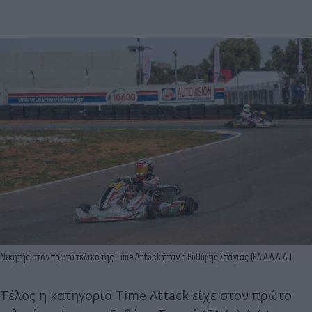
Νικητής στον πρώτο τελικό της Time Attack ήταν ο Ευθύμης Σταγιάς (ΕΛ.Λ.Α.Δ.Α.)
Τέλος η κατηγορία Time Attack είχε στον πρώτο