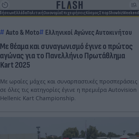
ιδήσεων
Ελλάδα
Πολιτική
Οικονομία
Επιχειρήσεις
Κόσμος
Σπορ
Showbiz
Weekend
Auto & Moto
Ελληνικοί Αγώνες Αυτοκινήτου
Με θέαμα και συναγωνισμό έγινε ο πρώτος
αγώνας για το Πανελλήνιο Πρωτάθλημα
Kart 2025
Με ωραίες μάχες και συναρπαστικές προσπεράσεις
σε όλες τις κατηγορίες έγινε η πρεμιέρα Autovision
Hellenic Kart Championship.