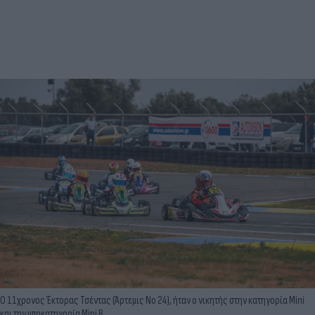
Ο 11χρονος Έκτορας Τσέντας (Άρτεμις Νο 24), ήταν ο νικητής στην κατηγορία Mini
και την υποκατηγορία Mini Β