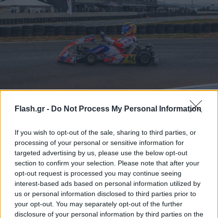
Στην Senior την νίκη κατέκτησε ο Ζαν-Πωλ Καρράς (Άρτεμις),
Flash.gr -
Do Not Process My Personal Information
Στην Senior οι πρώτες θέσεις άλλαξαν πολλές
If you wish to opt-out of the sale, sharing to third parties, or
φορές χέρια, όμως την νίκη κατέκτησε ο Ζαν-Πωλ
processing of your personal or sensitive information for
targeted advertising by us, please use the below opt-out
Καρράς (Άρτεμις), ο οποίος είχε τον καλύτερο
section to confirm your selection. Please note that after your
χρόνο στις χρονομετρημένες δοκιμές και κέρδισε
opt-out request is processed you may continue seeing
τον Προκριματικό και τον Ημιτελικό αγώνα. Στο
interest-based ads based on personal information utilized by
δεύτερο σκαλί του βάθρου ανέβηκε ο Ανδρέας
us or personal information disclosed to third parties prior to
your opt-out. You may separately opt-out of the further
Δεβετζόγλου (ΕΛ.Λ.Α.Δ.Α.) που ήταν τρίτος στον
disclosure of your personal information by third parties on the