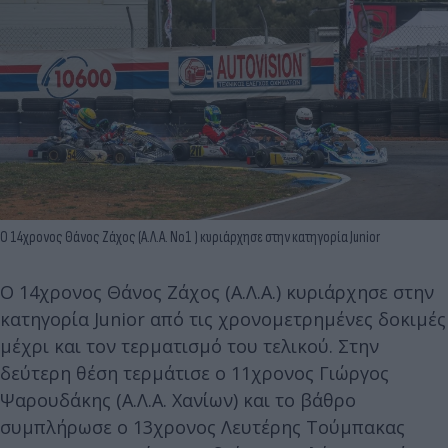
Ο 14χρονος Θάνος Ζάχος (Α.Λ.Α. Νο1 ) κυριάρχησε στην κατηγορία Junior
Ο 14χρονος Θάνος Ζάχος (Α.Λ.Α.) κυριάρχησε στην
κατηγορία Junior από τις χρονομετρημένες δοκιμές
μέχρι και τον τερματισμό του τελικού. Στην
δεύτερη θέση τερμάτισε ο 11χρονος Γιώργος
Ψαρουδάκης (Α.Λ.Α. Χανίων) και το βάθρο
συμπλήρωσε ο 13χρονος Λευτέρης Τούμπακας