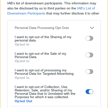
Προκριματικό και το βάθρο συμπλήρωσε ο
IAB’s list of downstream participants. This information may
Κωνσταντίνος Αναστασόπουλος (ΕΛ.Λ.Α.Δ.Α.). Με
also be disclosed by us to third parties on the
IAB’s List of
Downstream Participants
that may further disclose it to other
μέση ταχύτητα 93,59 χλμ./ώρα και χρόνο 51’’.928 ο
third parties.
Ζαν-Πωλ Καρράς είχε τον ταχύτερο γύρο του
Please note that this website/app uses one or more Google
αγώνα.
Personal Data Processing Opt Outs
services and may gather and store information including but
not limited to your visit or usage behaviour. You may click to
I want to opt-out of the Sharing of my
personal data.
grant or deny consent to Google and its third-party tags to
Opted In
use your data for below specified purposes in below Google
consent section.
I want to opt-out of the Sale of my
Personal Data.
Opted In
I want to opt-out of processing my
Personal Data for Targeted Advertising.
Opted In
I want to opt-out of Collection, Use,
Retention, Sale, and/or Sharing of my
Personal Data that Is Unrelated with the
Purposes for which it was collected.
Opted Out