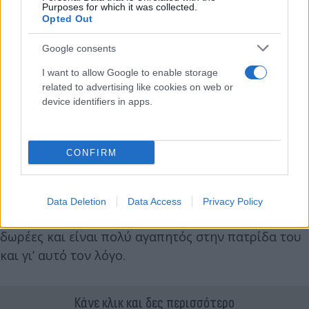
Purposes for which it was collected.
Opted Out
Google consents
I want to allow Google to enable storage
related to advertising like cookies on web or
device identifiers in apps.
CONFIRM
Αυτό τουλάχιστον αναφέρουν πληροφορίες στα
μέσα κοινωνικής δικτύωσης και θα πρέπει εδώ να
σημειωθεί πως ο Σαλάχ έχει πολλές φορές
Data Deletion
Data Access
Privacy Policy
βοηθήσει συμπατριώτες του, κάνοντας μεγάλες
δωρέες και είναι πολύ αγαπητός στην πατρίδα του
και γι’ αυτό τον λόγο.
Κάνε κλικ και δες περισσότερο