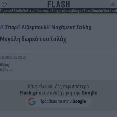
ιδήσεων
Ελλάδα
Πολιτική
Οικονομία
Επιχειρήσεις
Κόσμος
Σπορ
Showbiz
Weekend
Σπορ
Λίβερπουλ
Μοχάμεντ Σαλάχ
Μεγάλη δωρεά του Σαλάχ
16.08.2022 23:55
Ηλίας
Λιβάνιος
Κάνε κλικ και δες περισσότερο
Flash.gr
στην αναζήτηση της
Google