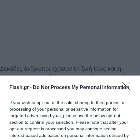
Δεκάδες άνθρωποι έχασαν τη ζωή τους και η
εκκλησία καταστράφηκε ολοσχερώς και ο Αιγύπτιος
επιθετικός της Λίβερπουλ, Μο Σαλάχ προχώρησε
Flash.gr -
Do Not Process My Personal Information
σε μια αξιέπαινη κίνηση.
If you wish to opt-out of the sale, sharing to third parties, or
processing of your personal or sensitive information for
Ο διεθνής άσος των «κόκκινων» φέρεται να δώρισε
targeted advertising by us, please use the below opt-out
το ποσό των 156.000 ευρώ προκειμένου να
section to confirm your selection. Please note that after your
συνδράμει οικονομικά στην ανακατασκευή της
opt-out request is processed you may continue seeing
interest-based ads based on personal information utilized by
εκκλησίας.