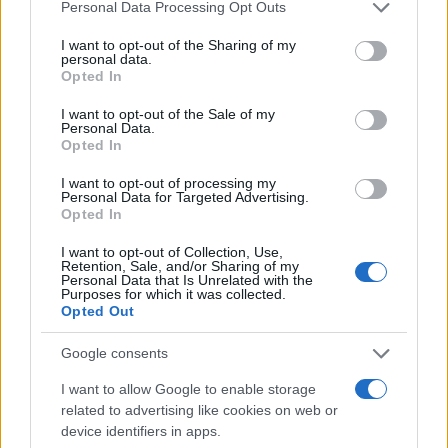
Please note that this website/app uses one or more Google
Personal Data Processing Opt Outs
services and may gather and store information including but
not limited to your visit or usage behaviour. You may click to
I want to opt-out of the Sharing of my
personal data.
grant or deny consent to Google and its third-party tags to
Opted In
use your data for below specified purposes in below Google
consent section.
I want to opt-out of the Sale of my
Personal Data.
Opted In
I want to opt-out of processing my
Personal Data for Targeted Advertising.
Opted In
I want to opt-out of Collection, Use,
Retention, Sale, and/or Sharing of my
Personal Data that Is Unrelated with the
Purposes for which it was collected.
Opted Out
Google consents
I want to allow Google to enable storage
related to advertising like cookies on web or
device identifiers in apps.