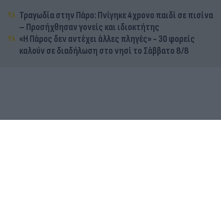
Τραγωδία στην Πάρο: Πνίγηκε 4χρονο παιδί σε πισίνα
– Προσήχθησαν γονείς και ιδιοκτήτης
«Η Πάρος δεν αντέχει άλλες πληγές» - 30 φορείς
καλούν σε διαδήλωση στο νησί το Σάββατο 8/8