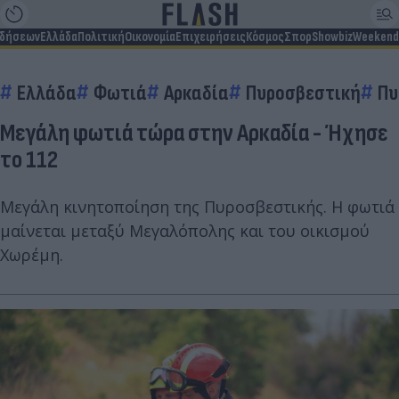
ιδήσεων
Ελλάδα
Πολιτική
Οικονομία
Επιχειρήσεις
Κόσμος
Σπορ
Showbiz
Weekend
Ελλάδα
Φωτιά
Αρκαδία
Πυροσβεστική
Πυ
Μεγάλη φωτιά τώρα στην Αρκαδία - Ήχησε
το 112
Μεγάλη κινητοποίηση της Πυροσβεστικής. Η φωτιά
μαίνεται μεταξύ Μεγαλόπολης και του οικισμού
Χωρέμη.