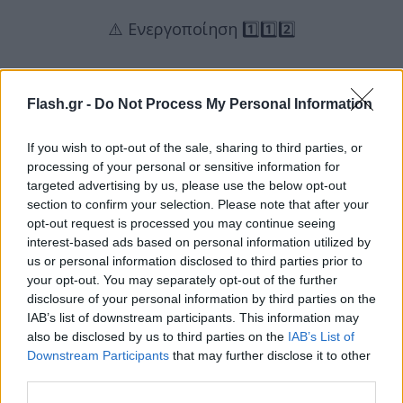
⚠️ Ενεργοποίηση 1️⃣1️⃣2️⃣
🔥 Δασική πυρκαγιά στην περιοχή σας
Flash.gr -
Do Not Process My Personal Information
🆘 Αν βρίσκεστε στην περιοχή
#Χωρέμη
#Αρκαδίας
απομακρυνθείτε προς
#Βελιγοστή
If you wish to opt-out of the sale, sharing to third parties, or
processing of your personal or sensitive information for
targeted advertising by us, please use the below opt-out
‼️ Ακολουθείτε τις οδηγίες των Αρχών
section to confirm your selection. Please note that after your
opt-out request is processed you may continue seeing
interest-based ads based on personal information utilized by
ℹ️
https://t.co/kexUnlnGMV
@pyrosvestiki
us or personal information disclosed to third parties prior to
@hellenicpolice
your opt-out. You may separately opt-out of the further
— 112 Greece (@112Greece)
June 21, 2024
disclosure of your personal information by third parties on the
IAB’s list of downstream participants. This information may
also be disclosed by us to third parties on the
IAB’s List of
Downstream Participants
that may further disclose it to other
third parties.