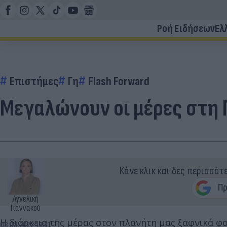
Ροή Ειδήσεων
Ελ
Επιστήμες
Γη
Flash Forward
Μεγαλώνουν οι μέρες στη 
Κάνε κλικ και δες περισσότ
Αγγελική
Γιαννακού
Η διάρκεια της μέρας στον πλανήτη μας ξαφνικά φα
08.08.2022 13:31