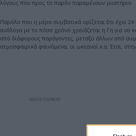
λόγους που προς το παρόν παραμένουν μυστήριο.
Παρόλο που η μέρα συμβατικά ορίζεται ότι έχει 24
ανάλογα με το πόσο χρόνο χρειάζεται η Γη για να κ
από διάφορους παράγοντες, μεταξύ άλλων από συμβ
ατμοσφαιρικά φαινόμενα, οι ωκεανοί κ.α. Έτσι, στη