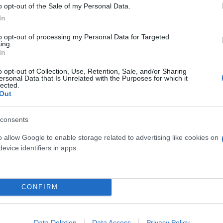
o opt-out of the Sale of my Personal Data.
In
ρα στη Γη: 1,59 χιλιοστά του δευτερολέπτου λιγότε
ευτερολέπτου ενός κανονικού 24ώρου. Όμως, αν ληφ
to opt-out of processing my Personal Data for Targeted
ing.
αι εποχικότητας, φαίνεται πως από το 2020 μέχρι 
In
o opt-out of Collection, Use, Retention, Sale, and/or Sharing
ersonal Data that Is Unrelated with the Purposes for which it
lected.
 είναι ασαφής. Πιθανώς οφείλεται σε αλλαγές στα κα
Out
κλιματικής αλλαγής, σε φυσικές καταστροφές όπως
consents
φέτος κ.α. Το φαινόμενο μπορεί να αποδειχθεί παρο
o allow Google to enable storage related to advertising like cookies on
evice identifiers in apps.
αι ξανά μεγαλύτερης διάρκειας, θα πρέπει ίσως, σύ
ού Πανεπιστημίου της Τασμανίας, κάποια στιγμή ν
CONFIRM
α «αρνητικό εμβόλιμο δευτερόλεπτο», κάτι που δε
α πιθανό προς το παρόν. Ας αναλογιστούμε απλώς ό
 κάθε μέρα...
Data Deletion
Data Access
Privacy Policy