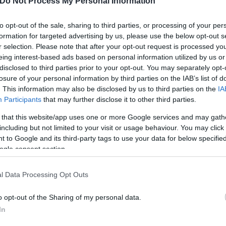
Do Not Process My Personal Information
to opt-out of the sale, sharing to third parties, or processing of your per
 επιβραδυνόταν, κυρίως λόγω των παλιρροιών υπό 
formation for targeted advertising by us, please use the below opt-out s
θετε περίπου 2,3 χιλιοστά του δευτερολέπτου στη δ
r selection. Please note that after your opt-out request is processed y
εν διαρκούσε περισσότερες από 19 ώρες.
eing interest-based ads based on personal information utilized by us or
disclosed to third parties prior to your opt-out. You may separately opt-
losure of your personal information by third parties on the IAB’s list of
α άλλη διαδικασία έχει λάβει χώρα προς την αντίθε
. This information may also be disclosed by us to third parties on the
IA
ανήτη μας. Όταν τελείωσε η τελευταία εποχή των π
Participants
that may further disclose it to other third parties.
άς της άρχισε να περιστρέφεται ταχύτερα, μειώνοντ
 that this website/app uses one or more Google services and may gath
 δευτερολέπτου ανά αιώνα.
including but not limited to your visit or usage behaviour. You may click 
 to Google and its third-party tags to use your data for below specifi
ogle consent section.
χίσει να κάνουν ολοένα ακριβέστερες μετρήσεις τη
 ρολόγια που παρέχουν ύψιστη ακρίβεια, επιβεβαιώ
l Data Processing Opt Outs
.
o opt-out of the Sharing of my personal data.
In