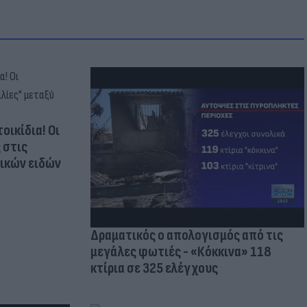
οικίδια! Οι
 στις
τικών ειδών
Δραματικός ο απολογισμός από τις
μεγάλες φωτιές - «Κόκκινα» 118
κτίρια σε 325 ελέγχους