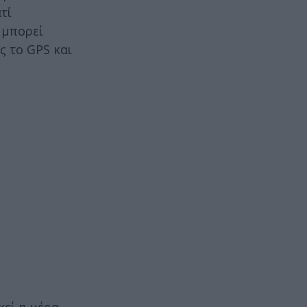
τί
 μπορεί
ς το GPS και