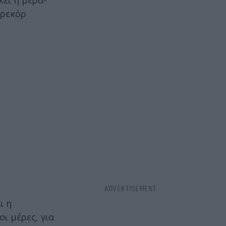
κεί η μέρα-
 ρεκόρ
ι η
ι μέρες, για