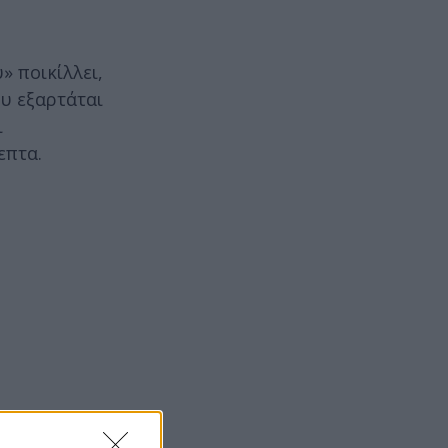
» ποικίλλει,
ου εξαρτάται
ι
επτα.