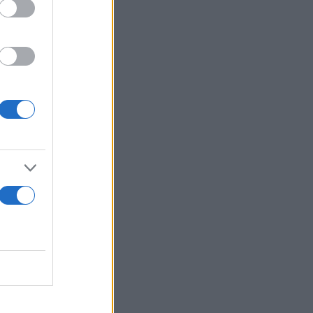
ρα από τα
θούν υπόψη
σήμερα
ιρικά
 η τεράστια
δικό, κάτι
μφωνα με τους
α
ν έχει
τι τελευταία