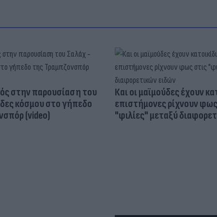
ός στην παρουσίαση του
Και οι μαϊμούδες έχουν κατ
άδες κόσμου στο γήπεδο
επιστήμονες ρίχνουν φως
σπόρ (video)
"φιλίες" μεταξύ διαφορε