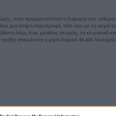
 ώρες, στην πραγματικότητα η διάρκεια του «24ώρου
άνει μια πλήρη περιστροφή. Κάτι που με τη σειρά τ
άντα όπως ένας μεγάλος σεισμός, τα κλιματικά κα
ν πράξη σπανιότατα η μέρα διαρκεί 86.400 δευτερόλ