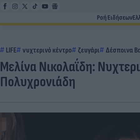
Ροή Ειδήσεων
Ελ
LIFE
νυχτερινό κέντρο
ζευγάρι
Δέσποινα Β
Μελίνα Νικολαΐδη: Νυχτερ
Πολυχρονιάδη