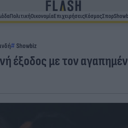
λάδα
Πολιτική
Οικονομία
Επιχειρήσεις
Κόσμος
Σπορ
Showb
ανδή
Showbiz
ινή έξοδος με τον αγαπημέ