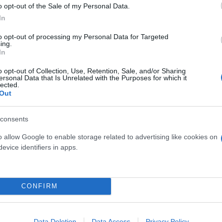
o opt-out of the Sale of my Personal Data.
In
to opt-out of processing my Personal Data for Targeted
ing.
In
o opt-out of Collection, Use, Retention, Sale, and/or Sharing
ersonal Data that Is Unrelated with the Purposes for which it
lected.
Out
consents
o allow Google to enable storage related to advertising like cookies on
evice identifiers in apps.
CONFIRM
Data Deletion
Data Access
Privacy Policy