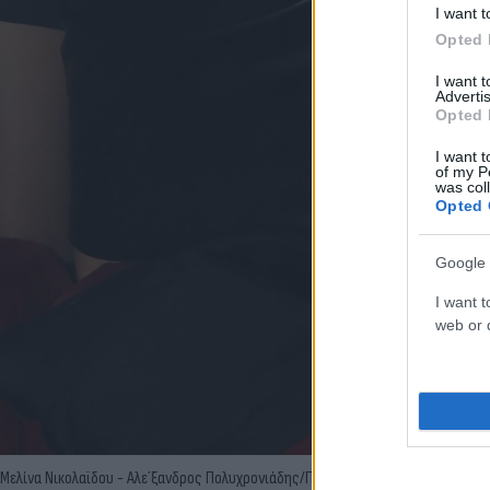
I want t
Opted 
I want 
Advertis
Opted 
I want t
of my P
was col
Opted 
Google 
I want t
web or d
Μελίνα Νικολαϊδου - Αλε΄ξανδρος Πολυχρονιάδης/Πηγή: Ndp