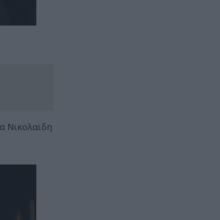
να Νικολαϊδη