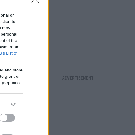
sonal or
ection to
ou may
 personal
out of the
 downstream
B’s List of
er and store
to grant or
ed purposes