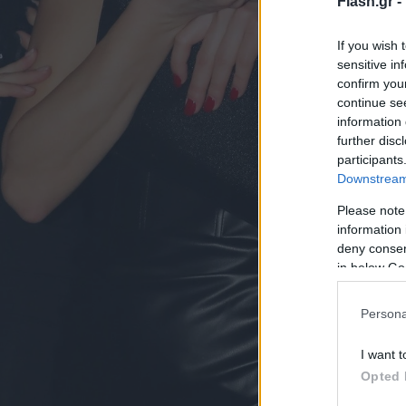
Flash.gr -
If you wish 
sensitive in
confirm you
continue se
information 
further disc
participants
Downstream 
Please note
information 
deny consent
in below Go
Persona
I want t
Opted 