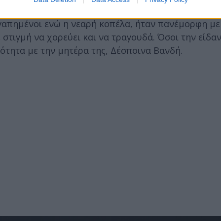
αγαπημένοι ενώ η νεαρή κοπέλα, ήταν πανέμορφη με
στιγμή να χορεύει και να τραγουδά. Όσοι την είδαν
ότητα με την μητέρα της, Δέσποινα Βανδή.