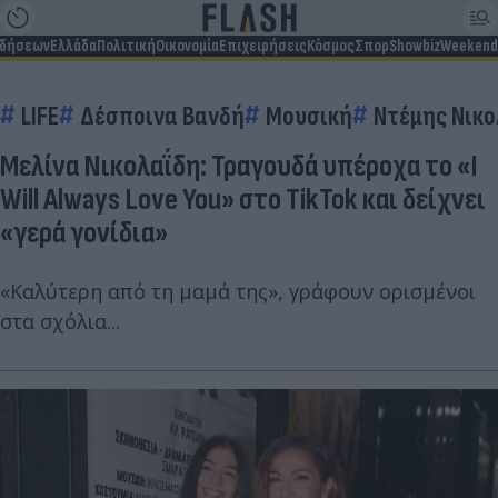
ιδήσεων
Ελλάδα
Πολιτική
Οικονομία
Επιχειρήσεις
Κόσμος
Σπορ
Showbiz
Weekend
LIFE
Δέσποινα Βανδή
Μουσική
Ντέμης Νικο
Μελίνα Νικολαΐδη: Τραγουδά υπέροχα το «I
Will Always Love You» στο TikTok και δείχνει
«γερά γονίδια»
«Καλύτερη από τη μαμά της», γράφουν ορισμένοι
στα σχόλια...