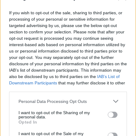
If you wish to opt-out of the sale, sharing to third parties, or
processing of your personal or sensitive information for
targeted advertising by us, please use the below opt-out
section to confirm your selection. Please note that after your
Κυψέλη: «Αφιέρωσε τη ζωή της σε όσους είχαν
opt-out request is processed you may continue seeing
ανάγκη», για πρώτη φορά μιλά η οικογένεια της
interest-based ads based on personal information utilized by
us or personal information disclosed to third parties prior to
Βρετανίδας
your opt-out. You may separately opt-out of the further
disclosure of your personal information by third parties on the
06.08.2026
ΜΑΡΊΑ ΚΑΤΡΙΝΆΚΗ
IAB’s list of downstream participants. This information may
also be disclosed by us to third parties on the
IAB’s List of
Downstream Participants
that may further disclose it to other
third parties.
Please note that this website/app uses one or more Google
Personal Data Processing Opt Outs
services and may gather and store information including but
not limited to your visit or usage behaviour. You may click to
I want to opt-out of the Sharing of my
personal data.
grant or deny consent to Google and its third-party tags to
Opted In
use your data for below specified purposes in below Google
consent section.
I want to opt-out of the Sale of my