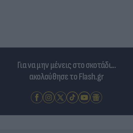
Τουρκία: Μετά το... φρένο για τα F-35 
στο επίκεντρο τα Eurofighter
Για να μην μένεις στο σκοτάδι...
ακολούθησε το Flash.gr