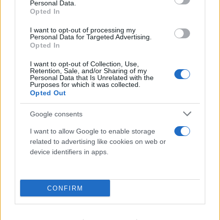
Personal Data.
Opted In
I want to opt-out of processing my
Personal Data for Targeted Advertising.
Opted In
I want to opt-out of Collection, Use,
Retention, Sale, and/or Sharing of my
Personal Data that Is Unrelated with the
Purposes for which it was collected.
Opted Out
Google consents
I want to allow Google to enable storage
Αντιδράσεις στα social για το θάνατο του
related to advertising like cookies on web or
κουταβιού που ζούσε με λύκους - Τι απαντά ο δρ
device identifiers in apps.
Ζωολογίας
06.08.2026
CONFIRM