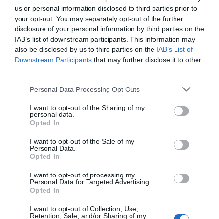
us or personal information disclosed to third parties prior to
your opt-out. You may separately opt-out of the further
disclosure of your personal information by third parties on the
IAB’s list of downstream participants. This information may
also be disclosed by us to third parties on the
IAB’s List of
Για το αν του έχει συμβεί να χάσει τον ύπνο
Downstream Participants
that may further disclose it to other
του για κάποιο λάθος
: «
Σίγουρα. Συμβαίνει σε
third parties.
όλους μας. Κάποιες φορές είμαστε στη σωστή θέση,
Please note that this website/app uses one or more Google
Personal Data Processing Opt Outs
σωματικά είμαστε εκεί που πρέπει, όχι όμως και
services and may gather and store information including but
πνευματικά. Έχει συμβεί σε μένα και προσπαθώ να
not limited to your visit or usage behaviour. You may click to
I want to opt-out of the Sharing of my
personal data.
grant or deny consent to Google and its third-party tags to
το κάνω να μη συμβεί ξανά στη σεζόν. Κάθε φορά
Opted In
use your data for below specified purposes in below Google
που κάνω λάθος προσπαθώ να καταλάβω τι φταίει.
consent section.
I want to opt-out of the Sale of my
Δεν ξέρω τον κανόνα, δεν είχα καλό οπτικό πεδίο.
Personal Data.
Opted In
Υπάρχουν πολλοί λόγοι που μπορείς να κάνεις
λάθος
».
I want to opt-out of processing my
Personal Data for Targeted Advertising.
Opted In
Για το αν υπάρχει η νοοτροπία σε εκείνον και
I want to opt-out of Collection, Use,
τους διαιτητές να ισοσταθμίζουν τα λάθη που
Retention, Sale, and/or Sharing of my