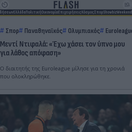
ιδήσεων
Ελλάδα
Πολιτική
Οικονομία
Επιχειρήσεις
Κόσμος
Σπορ
Showbiz
Weekend
Σπορ
Παναθηναϊκός
Ολυμπιακός
Euroleagu
Μεντί Ντιφαλά: «Έχω χάσει τον ύπνο μου
για λάθος απόφαση»
Ο διαιτητής της Euroleague μίλησε για τη χρονιά
που ολοκληρώθηκε.