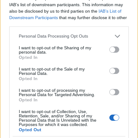
IAB’s list of downstream participants. This information may
also be disclosed by us to third parties on the
IAB’s List of
Downstream Participants
that may further disclose it to other
third parties.
Please note that this website/app uses one or more Google
Personal Data Processing Opt Outs
services and may gather and store information including but
not limited to your visit or usage behaviour. You may click to
I want to opt-out of the Sharing of my
personal data.
grant or deny consent to Google and its third-party tags to
Opted In
use your data for below specified purposes in below Google
consent section.
I want to opt-out of the Sale of my
Personal Data.
Ένα από τα σημαντικότερα χαρακτηριστικά του
Opted In
ξεχωριστού αυτού διθέσιου είναι το σύστημα
I want to opt-out of processing my
HALO, το οποίο αντικαθιστά τη συμβατική κολόνα
Personal Data for Targeted Advertising.
Opted In
Α. Προστατεύει τους επιβάτες σε περίπτωση
ατυχήματος και προέρχεται από τη ναυαρχίδα του
I want to opt-out of Collection, Use,
Retention, Sale, and/or Sharing of my
μηχανοκίνητου αθλητισμού. Όπως και στη Formula
Personal Data that Is Unrelated with the
Purposes for which it was collected.
1TM, το αεροδυναμικά βελτιστοποιημένο σύστημα
Opted Out
ασφάλειας στη Mercedes-AMG PureSpeed