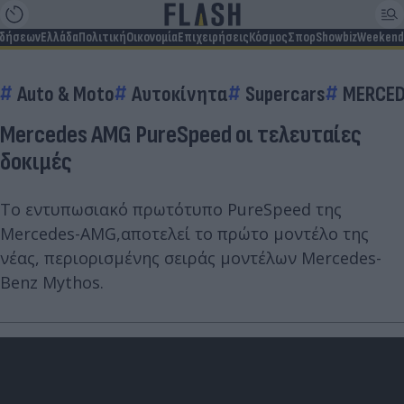
ιδήσεων
Ελλάδα
Πολιτική
Οικονομία
Επιχειρήσεις
Κόσμος
Σπορ
Showbiz
Weekend
Auto & Moto
Αυτοκίνητα
Supercars
MERCE
Mercedes AMG PureSpeed οι τελευταίες
δοκιμές
Tο εντυπωσιακό πρωτότυπο PureSpeed της
Mercedes-AMG,αποτελεί το πρώτο μοντέλο της
νέας, περιορισμένης σειράς μοντέλων Mercedes-
Benz Mythos.