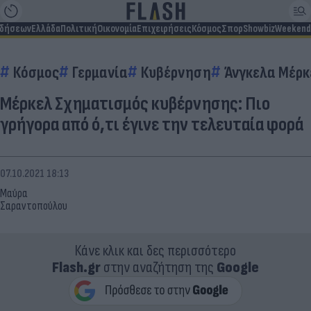
ιδήσεων
Ελλάδα
Πολιτική
Οικονομία
Επιχειρήσεις
Κόσμος
Σπορ
Showbiz
Weekend
Κόσμος
Γερμανία
Κυβέρνηση
Άνγκελα Μέρκ
Μέρκελ Σχηματισμός κυβέρνησης: Πιο
γρήγορα από ό,τι έγινε την τελευταία φορά
07.10.2021 18:13
Μαύρα
Σαραντοπούλου
Κάνε κλικ και δες περισσότερο
Flash.gr
στην αναζήτηση της
Google