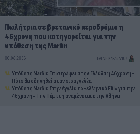
Πωλήτρια σε βρετανικό αεροδρόμιο η
46χρονη που κατηγορείται για την
υπόθεση της Marfin
06.08.2026
ΕΛΈΝΗ ΚΑΡΑΘΆΝΟΥ
Υπόθεση Marfin: Επιστρέφει στην Ελλάδα η 46χρονη -
Πότε θα οδηγηθεί στον εισαγγελέα
Υπόθεση Marfin: Στην Αγγλία το «ελληνικό FBI» για την
46χρονη - Την Πέμπτη αναμένεται στην Αθήνα