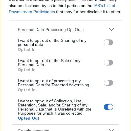
(FDP) και του κόμματος των Πρασίνων για τον
also be disclosed by us to third parties on the
IAB’s List of
σχηματισμό κυβέρνησης συνασπισμού στη
Downstream Participants
that may further disclose it to other
Γερμανία πραγματοποιούνται ήδη στο Βερολίνο.
third parties.
Please note that this website/app uses one or more Google
Personal Data Processing Opt Outs
services and may gather and store information including but
«Κάθε μέρα είναι πάντα ξεχωριστή, αυτό κάνει τις
not limited to your visit or usage behaviour. You may click to
I want to opt-out of the Sharing of my
μέρες τόσο όμορφες», δήλωσε απλώς ο
personal data.
grant or deny consent to Google and its third-party tags to
Opted In
συμπρόεδρος των Πράσινων Ρόμπερτ Χάμπεκ. Ο
use your data for below specified purposes in below Google
συμπρόεδρος του SPD Νόρμπερτ Βάλτερ-
consent section.
I want to opt-out of the Sale of my
Personal Data.
Μπόργιανς ήταν λίγο πιο ομιλητικός, ενώ ο
Opted In
υποψήφιος καγκελάριος Όλαφ Σολτς ήταν πολύ πιο
I want to opt-out of processing my
φειδωλός.
Personal Data for Targeted Advertising.
Opted In
I want to opt-out of Collection, Use,
Retention, Sale, and/or Sharing of my
Personal Data that Is Unrelated with the
Purposes for which it was collected.
Opted Out
Google consents