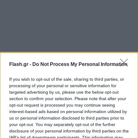
Flash.gr -
Do Not Process My Personal Information
If you wish to opt-out of the sale, sharing to third parties, or
processing of your personal or sensitive information for
targeted advertising by us, please use the below opt-out
Ξεκίνησαν οι διαπραγματεύσεις SPD, FDP και
section to confirm your selection. Please note that after your
Πρασίνων
opt-out request is processed you may continue seeing
interest-based ads based on personal information utilized by
us or personal information disclosed to third parties prior to
Οι πρώτες τριμερείς συνομιλίες μεταξύ του
your opt-out. You may separately opt-out of the further
disclosure of your personal information by third parties on the
Σοσιαλδημοκρατικού (SPD), του Φιλελεύθερου
IAB’s list of downstream participants. This information may