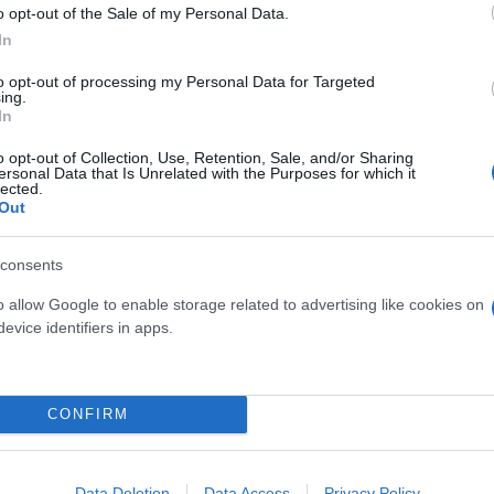
o opt-out of the Sale of my Personal Data.
In
to opt-out of processing my Personal Data for Targeted
ing.
In
Αγγελική
Γιαννακού
o opt-out of Collection, Use, Retention, Sale, and/or Sharing
αύρη Θάλασσα και
ersonal Data that Is Unrelated with the Purposes for which it
lected.
Out
consents
o allow Google to enable storage related to advertising like cookies on
Μαρία
evice identifiers in apps.
Ευσταθίου
τανάστες
CONFIRM
Data Deletion
Data Access
Privacy Policy