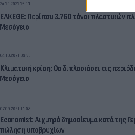
24.10.2021 15:03
ΕΛΚΕΘΕ: Περίπου 3.760 τόνοι πλαστικών π
Μεσόγειο
04.10.2021 09:56
Kλιματική κρίση: Θα διπλασιάσει τις περιόδ
Μεσόγειο
07.09.2021 11:08
Economist: Αιχμηρό δημοσίευμα κατά της Γερ
πώληση υποβρυχίων