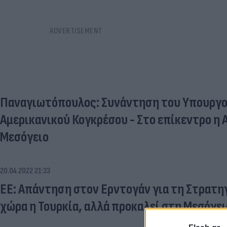
Παναγιωτόπουλος: Συνάντηση του Υπουργού
Αμερικανικού Κογκρέσου - Στο επίκεντρο η 
Μεσόγειο
20.04.2022 21:33
ΕΕ: Απάντηση στον Ερντογάν για τη Στρατη
χώρα η Τουρκία, αλλά προκαλεί στη Μεσόγει