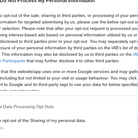
Do Not Process My Personal Information
to opt-out of the sale, sharing to third parties, or processing of your per
Παναγιώτης
Αλεξανδρόπουλος
formation for targeted advertising by us, please use the below opt-out s
ωσικό και Αμερικανικό
r selection. Please note that after your opt-out request is processed y
eing interest-based ads based on personal information utilized by us or
disclosed to third parties prior to your opt-out. You may separately opt-
losure of your personal information by third parties on the IAB’s list of
. This information may also be disclosed by us to third parties on the
IA
Participants
that may further disclose it to other third parties.
Γιώργος
 that this website/app uses one or more Google services and may gath
Δημητρόπουλος
including but not limited to your visit or usage behaviour. You may click 
ειο ύστερα από δέκα
 to Google and its third-party tags to use your data for below specifi
ogle consent section.
l Data Processing Opt Outs
o opt-out of the Sharing of my personal data.
Γιώργος
Δημητρόπουλος
In
ερικανικό