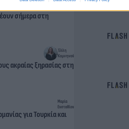
Αγγελική
Γιαννακού
λέουν σήμερα στη
Έλλη
Κομνηνού
ους ακραίας ξηρασίας στη
Μαρία
Ευσταθίου
μανίας για Τουρκία και