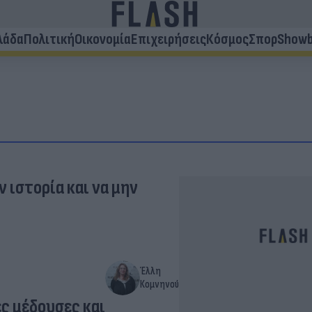
λάδα
Πολιτική
Οικονομία
Επιχειρήσεις
Κόσμος
Σπορ
Showb
ν ιστορία και να μην
Έλλη
Κομνηνού
ς μέδουσες και