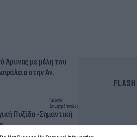
 Άμυνας με μέλη του
Ασφάλεια στην Αν.
Γιώργος
Δημητρόπουλος
γική Πυξίδα -Σημαντική
ο