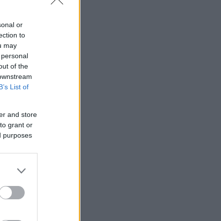
sonal or
ection to
ou may
 personal
out of the
 downstream
B’s List of
er and store
to grant or
ed purposes