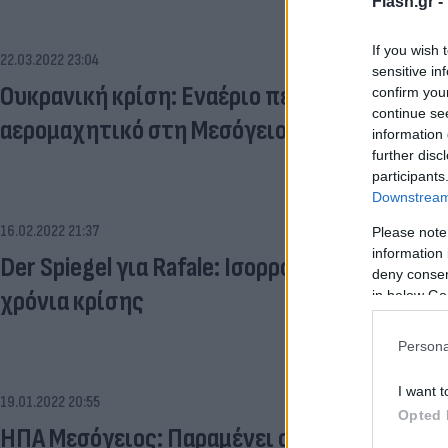
Flash.gr -
If you wish 
22.03.2022 23:04
sensitive in
Ουκρανική κρίση: Εναέριο περιστατικό με Ρ
confirm you
continue se
αερομαχητικό στη Μεσόγειο
information 
further disc
participants
Downstream 
16.02.2022 21:37
Please note
information 
Der Spiegel για Rafale: Ισορροπία στη Μεσόγ
deny consent
χρόνια κρίσης
in below Go
Persona
I want t
19.01.2022 20:55
Opted 
ΗΠΑ Μεσόγειος: Παραμένει στην περιοχή αμ