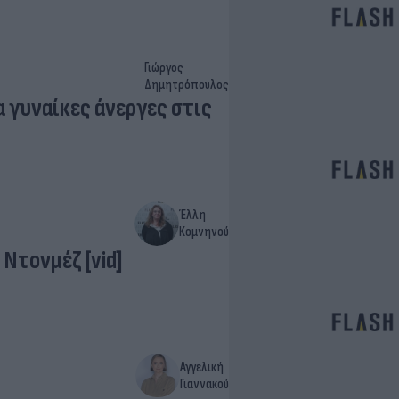
Γιώργος
Δημητρόπουλος
 γυναίκες άνεργες στις
Έλλη
Κομνηνού
Ντονμέζ [vid]
Αγγελική
Γιαννακού