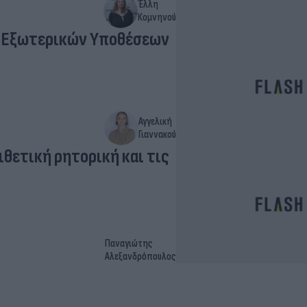
Έλλη
Κομνηνού
ο Εξωτερικών Υποθέσεων
Αγγελική
Γιαννακού
ιθετική ρητορική και τις
Παναγιώτης
Αλεξανδρόπουλος