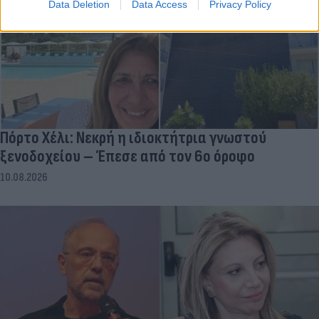
Data Deletion
Data Access
Privacy Policy
Πόρτο Χέλι: Νεκρή η ιδιοκτήτρια γνωστού
ξενοδοχείου – Έπεσε από τον 6ο όροφο
10.08.2026