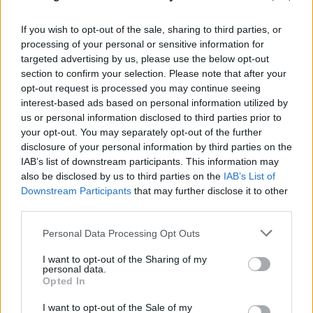
If you wish to opt-out of the sale, sharing to third parties, or
Στον εισαγγελέα ο πιλότος του
processing of your personal or sensitive information for
ελικόπτερου που «πάρκαρε» στο
targeted advertising by us, please use the below opt-out
section to confirm your selection. Please note that after your
Σαρακήνικο για βουτιές
opt-out request is processed you may continue seeing
10.08.2026
interest-based ads based on personal information utilized by
us or personal information disclosed to third parties prior to
your opt-out. You may separately opt-out of the further
disclosure of your personal information by third parties on the
IAB’s list of downstream participants. This information may
also be disclosed by us to third parties on the
IAB’s List of
Downstream Participants
that may further disclose it to other
third parties.
Please note that this website/app uses one or more Google
Personal Data Processing Opt Outs
services and may gather and store information including but
not limited to your visit or usage behaviour. You may click to
I want to opt-out of the Sharing of my
personal data.
grant or deny consent to Google and its third-party tags to
Opted In
use your data for below specified purposes in below Google
consent section.
I want to opt-out of the Sale of my