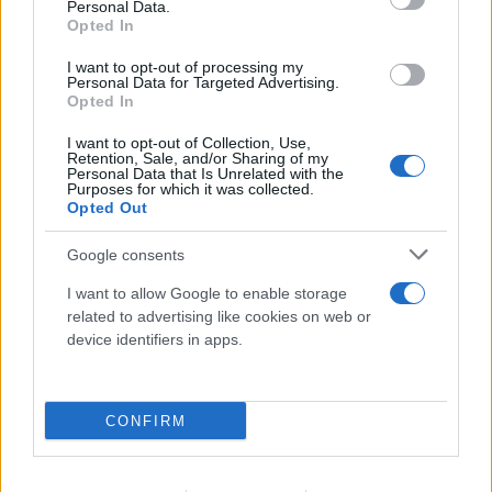
Personal Data.
Opted In
I want to opt-out of processing my
Personal Data for Targeted Advertising.
Opted In
I want to opt-out of Collection, Use,
Retention, Sale, and/or Sharing of my
Personal Data that Is Unrelated with the
Purposes for which it was collected.
Opted Out
Google consents
I want to allow Google to enable storage
Είναι η ΕΛΑΣ η νέα αξιωματική αντιπολίτευση; Το
related to advertising like cookies on web or
στοίχημα του Τσίπρα μέχρι τις εκλογές
device identifiers in apps.
10.08.2026
CONFIRM