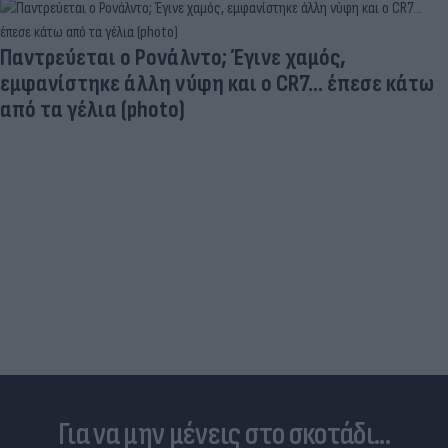
Και οι μαϊμούδες έχουν κατοικίδια! Οι
επιστήμονες ρίχνουν φως στις "φιλίες" μεταξύ
διαφορετικών ειδών
Για να μην μένεις στο σκοτάδι...