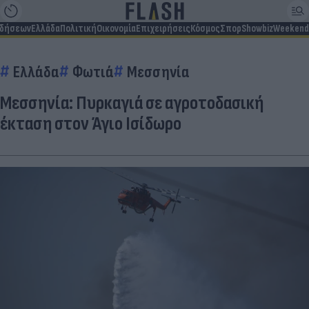
ιδήσεων
Ελλάδα
Πολιτική
Οικονομία
Επιχειρήσεις
Κόσμος
Σπορ
Showbiz
Weekend
Ελλάδα
Φωτιά
Μεσσηνία
Μεσσηνία: Πυρκαγιά σε αγροτοδασική
έκταση στον Άγιο Ισίδωρο