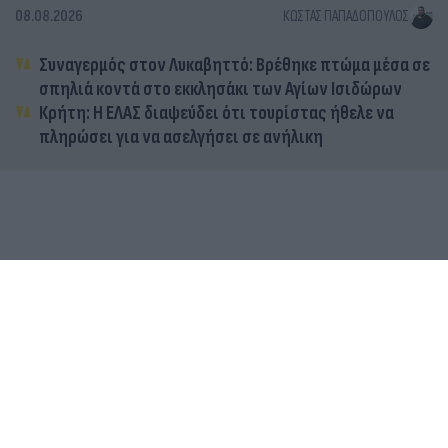
08.08.2026
ΚΏΣΤΑΣ ΠΑΠΑΔΌΠΟΥΛΟΣ
Συναγερμός στον Λυκαβηττό: Βρέθηκε πτώμα μέσα σε
σπηλιά κοντά στο εκκλησάκι των Αγίων Ισιδώρων
Κρήτη: Η ΕΛΑΣ διαψεύδει ότι τουρίστας ήθελε να
πληρώσει για να ασελγήσει σε ανήλικη