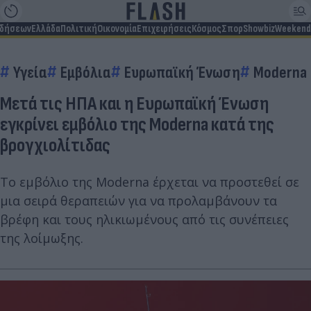
ιδήσεων
Ελλάδα
Πολιτική
Οικονομία
Επιχειρήσεις
Κόσμος
Σπορ
Showbiz
Weekend
Υγεία
Εμβόλια
Ευρωπαϊκή Ένωση
Moderna
Μετά τις ΗΠΑ και η Ευρωπαϊκή Ένωση
εγκρίνει εμβόλιο της Moderna κατά της
βρογχιολίτιδας
Το εμβόλιο της Moderna έρχεται να προστεθεί σε
μια σειρά θεραπειών για να προλαμβάνουν τα
βρέφη και τους ηλικιωμένους από τις συνέπειες
της λοίμωξης.