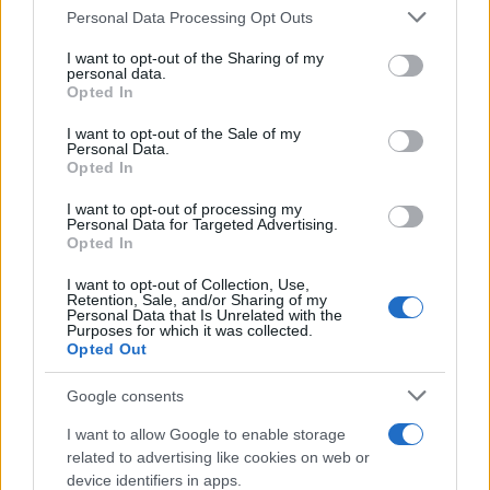
Please note that this website/app uses one or more Google
Μια τέταρτη προληπτική θεραπεία, το Abrysvo της
Personal Data Processing Opt Outs
services and may gather and store information including but
Pfizer, προορίζεται για δύο κατηγορίες: τα πολύ
not limited to your visit or usage behaviour. You may click to
I want to opt-out of the Sharing of my
μικρά παιδιά και τους ηλικιωμένους.
personal data.
grant or deny consent to Google and its third-party tags to
Opted In
use your data for below specified purposes in below Google
consent section.
I want to opt-out of the Sale of my
Η απόφαση της ΕΕ, που λαμβάνεται μετά τη θετική
Personal Data.
γνωμοδότηση του Ευρωπαϊκού Οργανισμού
Opted In
Φαρμάκων (EMA), ανοίγει τον δρόμο για εγκρίσεις
I want to opt-out of processing my
Personal Data for Targeted Advertising.
από τις υγειονομικές αρχές των κρατών μελών.
Opted In
I want to opt-out of Collection, Use,
Ιδιαίτερο χαρακτηριστικό του προϊόντος της
Retention, Sale, and/or Sharing of my
Personal Data that Is Unrelated with the
Moderna, είναι το πρώτο εμβόλιο με αγγελιοφόρο
Purposes for which it was collected.
Opted Out
RNA που εγκρίνεται από την ΕΕ, εκτός αυτού της
Covid.
Google consents
I want to allow Google to enable storage
related to advertising like cookies on web or
device identifiers in apps.