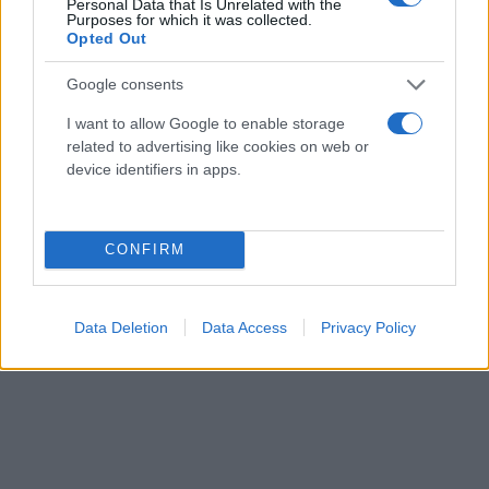
Όπερ και σημαίνει πως οι ευθύνες θα αυξηθούν για
Personal Data that Is Unrelated with the
Purposes for which it was collected.
τον Κρις Μίντλετον ο οποίος και αυτός με τη σειρά
Opted Out
του παίζει με πρόβλημα αφού είχε αποκομίσει ένα
Google consents
διάστρεμμα από το Game 2, αγωνιζόμενος ωστόσο
στο τρίτο ματς και όντας σπουδαίος με τεράστια
I want to allow Google to enable storage
related to advertising like cookies on web or
κρίσιμα σουτ (και συνολικά 42 πόντους), που εν
device identifiers in apps.
τέλει δεν αρκούσαν.
CONFIRM
Data Deletion
Data Access
Privacy Policy