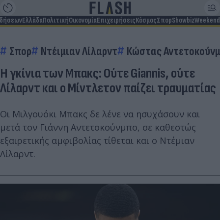
ιδήσεων
Ελλάδα
Πολιτική
Οικονομία
Επιχειρήσεις
Κόσμος
Σπορ
Showbiz
Weekend
Σπορ
Ντέιμιαν Λίλαρντ
Κώστας Αντετοκούν
Η γκίνια των Μπακς: Ούτε Giannis, ούτε
Λίλαρντ και ο Μίντλετον παίζει τραυματίας
Οι Μιλγουόκι Μπακς δε λένε να ησυχάσουν και
μετά τον Γιάννη Αντετοκούνμπο, σε καθεστώς
εξαιρετικής αμφιβολίας τίθεται και ο Ντέμιαν
Λίλαρντ.