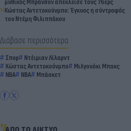
μυθικός Μπράνσον απέκλεισε τους 76ερς
Κώστας Αντετοκούνμπο: Έγκυος η σύντροφός
του Ντέμη Φιλιππάκου
Διάβασε περισσότερα
Σπορ
Ντέιμιαν Λίλαρντ
Κώστας Αντετοκούνμπο
Μιλγουόκι Μπακς
NBA
ΝΒΑ
Μπάσκετ
ΑΠΟ ΤΟ ΔΙΚΤΥΟ