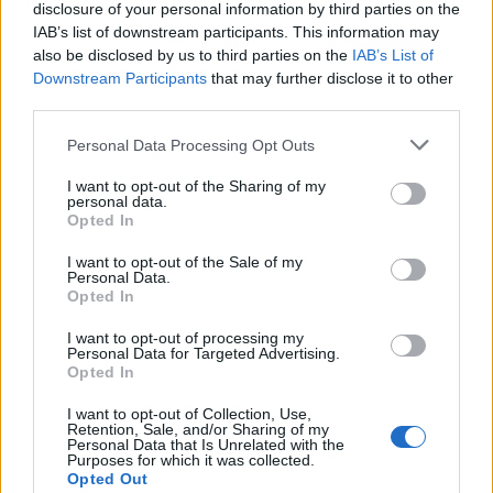
disclosure of your personal information by third parties on the
Μάλτα
IAB’s list of downstream participants. This information may
also be disclosed by us to third parties on the
IAB’s List of
Ολλανδία
Downstream Participants
that may further disclose it to other
third parties.
Ουγγαρία
Please note that this website/app uses one or more Google
Personal Data Processing Opt Outs
Σλοβενία
services and may gather and store information including but
not limited to your visit or usage behaviour. You may click to
I want to opt-out of the Sharing of my
personal data.
grant or deny consent to Google and its third-party tags to
ΠΕΜΠΤΗ 1 ΣΕΠΤΕΜΒΡΙΟΥ
Opted In
use your data for below specified purposes in below Google
consent section.
I want to opt-out of the Sale of my
Personal Data.
Αγγλία
Opted In
Αζερμπαϊτζάν
I want to opt-out of processing my
Personal Data for Targeted Advertising.
Opted In
Γαλλία
I want to opt-out of Collection, Use,
Γερμανία
Retention, Sale, and/or Sharing of my
Personal Data that Is Unrelated with the
Purposes for which it was collected.
Ισπανία
Opted Out