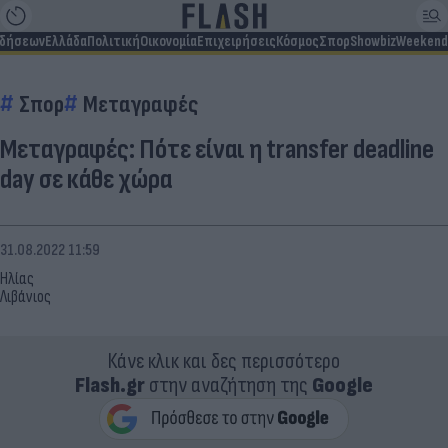
ιδήσεων
Ελλάδα
Πολιτική
Οικονομία
Επιχειρήσεις
Κόσμος
Σπορ
Showbiz
Weekend
Σπορ
Μεταγραφές
Μεταγραφές: Πότε είναι η transfer deadline
day σε κάθε χώρα
31.08.2022 11:59
Ηλίας
Λιβάνιος
Κάνε κλικ και δες περισσότερο
Flash.gr
στην αναζήτηση της
Google