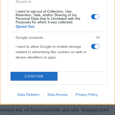
Opted In
«Εάν το περιεχόμενο των προβλέψεών μας
αποδειχθεί ακριβές, η παραλλαγή Δέλτα ενδέχεται
I want to opt-out of Collection, Use,
Retention, Sale, and/or Sharing of my
να μας προβληματίσει στο άμεσο μέλλον, πολύ
Personal Data that Is Unrelated with the
Purposes for which it was collected.
περισσότερο από την Όμικρον», έγραψαν οι
Opted Out
ερευνητές στην εργασία τους.
Google consents
«Η ισραηλινή κυβέρνηση και το υπουργείο Υγείας
I want to allow Google to enable storage
related to advertising like cookies on web or
πιθανότατα θα άρουν όλους τους περιορισμούς,
device identifiers in apps.
αφού η Όμικρον συνοδεύεται από μειωμένη
νοσηρότητα σχεδόν σε όλα τα επιβεβαιωμένα
κρούσματα. Εντωμεταξύ, η Δέλτα εξακολουθεί να
CONFIRM
κυκλοφορεί στον πληθυσμό, ο οποίος βρίσκεται
πλέον σε φθίνουσα ανοσία. Έτσι, κάτω από τους
Data Deletion
Data Access
Privacy Policy
λιγότερους περιορισμούς, μπορεί να
επανεμφανιστεί σε μεγαλύτερους αριθμούς, ή
ακόμη και να δημιουργήσει μια νέα, διαφορετική