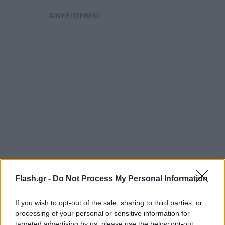
Flash.gr -
Do Not Process My Personal Information
Τι έδειξε η μελέτη
If you wish to opt-out of the sale, sharing to third parties, or
processing of your personal or sensitive information for
Η μελέτη στα λύματα της πόλης Beersheba – της
targeted advertising by us, please use the below opt-out