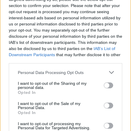
τέταρτης πιο πυκνοκατοικημένης μητροπολιτικής
section to confirm your selection. Please note that after your
opt-out request is processed you may continue seeing
περιοχής του Ισραήλ – διαπίστωσε πως, ενώ η
interest-based ads based on personal information utilized by
Δέλτα είχε καταφέρει να εξαφανίσει όλες τις
us or personal information disclosed to third parties prior to
παραλλαγές που προηγήθηκαν, η Όμικρον δεν
your opt-out. You may separately opt-out of the further
πέτυχε κάτι παρόμοιο εις βάρος της Δέλτα, παρά
disclosure of your personal information by third parties on the
IAB’s list of downstream participants. This information may
τον τεράστιο αριθμό των κρουσμάτων που
also be disclosed by us to third parties on the
IAB’s List of
προκάλεσε σε ολόκληρο τον πλανήτη.
Downstream Participants
that may further disclose it to other
third parties.
Οι επιστήμονες, ωστόσο, προχώρησαν παραπέρα,
Please note that this website/app uses one or more Google
Personal Data Processing Opt Outs
διαπιστώνοντας πως ενώ η Όμικρον βρίσκεται σε
services and may gather and store information including but
not limited to your visit or usage behaviour. You may click to
I want to opt-out of the Sharing of my
πλήρη διασπορά, η Δέλτα δεν εξαφανίζεται.
personal data.
grant or deny consent to Google and its third-party tags to
Opted In
use your data for below specified purposes in below Google
Τα ευρήματα δημοσιεύτηκαν πρόσφατα στο
consent section.
I want to opt-out of the Sale of my
Personal Data.
επιστημονικό περιοδικό Science of the Total
Opted In
Environment, σύμφωνα με το iatropedia.gr.
I want to opt-out of processing my
Personal Data for Targeted Advertising.