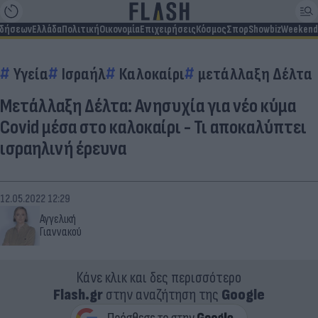
ιδήσεων
Ελλάδα
Πολιτική
Οικονομία
Επιχειρήσεις
Κόσμος
Σπορ
Showbiz
Weekend
Υγεία
Ισραήλ
Καλοκαίρι
μετάλλαξη Δέλτα
Μετάλλαξη Δέλτα: Ανησυχία για νέο κύμα
Covid μέσα στο καλοκαίρι - Τι αποκαλύπτει
ισραηλινή έρευνα
12.05.2022 12:29
Αγγελική
Γιαννακού
Κάνε κλικ και δες περισσότερο
Flash.gr
στην αναζήτηση της
Google