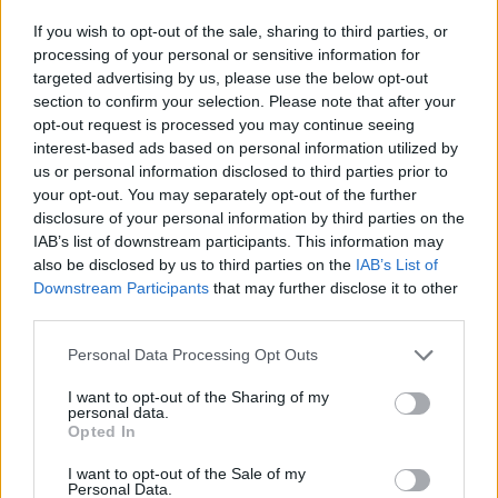
If you wish to opt-out of the sale, sharing to third parties, or
processing of your personal or sensitive information for
targeted advertising by us, please use the below opt-out
section to confirm your selection. Please note that after your
opt-out request is processed you may continue seeing
interest-based ads based on personal information utilized by
us or personal information disclosed to third parties prior to
your opt-out. You may separately opt-out of the further
disclosure of your personal information by third parties on the
IAB’s list of downstream participants. This information may
also be disclosed by us to third parties on the
IAB’s List of
Downstream Participants
that may further disclose it to other
third parties.
Please note that this website/app uses one or more Google
Personal Data Processing Opt Outs
services and may gather and store information including but
not limited to your visit or usage behaviour. You may click to
I want to opt-out of the Sharing of my
personal data.
grant or deny consent to Google and its third-party tags to
Opted In
use your data for below specified purposes in below Google
consent section.
Η πτώση αυτή βέβαια συνέπεσε με την εξάπλωση
I want to opt-out of the Sale of my
Personal Data.