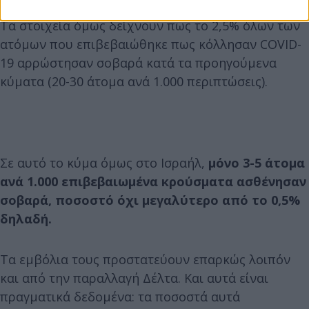
Τα στοιχεία όμως δείχνουν πως το 2,5% όλων των
ατόμων που επιβεβαιώθηκε πως κόλλησαν COVID-
19 αρρώστησαν σοβαρά κατά τα προηγούμενα
κύματα (20-30 άτομα ανά 1.000 περιπτώσεις).
Σε αυτό το κύμα όμως στο Ισραήλ,
μόνο 3-5 άτομα
ανά 1.000 επιβεβαιωμένα κρούσματα ασθένησαν
σοβαρά, ποσοστό όχι μεγαλύτερο από το 0,5%
δηλαδή.
Τα εμβόλια τους προστατεύουν επαρκώς λοιπόν
και από την παραλλαγή Δέλτα. Και αυτά είναι
πραγματικά δεδομένα: τα ποσοστά αυτά