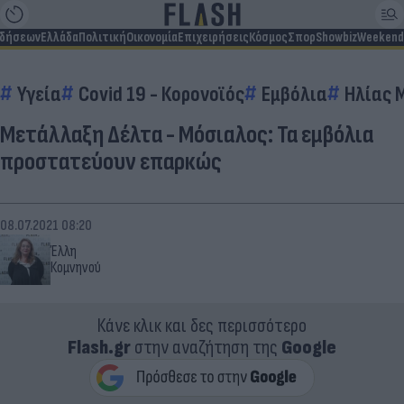
ιδήσεων
Ελλάδα
Πολιτική
Οικονομία
Επιχειρήσεις
Κόσμος
Σπορ
Showbiz
Weekend
Υγεία
Covid 19 - Κορονοϊός
Εμβόλια
Ηλίας 
Μετάλλαξη Δέλτα - Μόσιαλος: Τα εμβόλια
προστατεύουν επαρκώς
08.07.2021 08:20
Έλλη
Κομνηνού
Κάνε κλικ και δες περισσότερο
Flash.gr
στην αναζήτηση της
Google