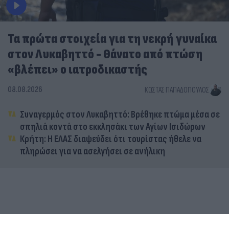
Τα πρώτα στοιχεία για τη νεκρή γυναίκα
στον Λυκαβηττό - Θάνατο από πτώση
«βλέπει» ο ιατροδικαστής
08.08.2026
ΚΏΣΤΑΣ ΠΑΠΑΔΌΠΟΥΛΟΣ
Συναγερμός στον Λυκαβηττό: Βρέθηκε πτώμα μέσα σε
σπηλιά κοντά στο εκκλησάκι των Αγίων Ισιδώρων
Κρήτη: Η ΕΛΑΣ διαψεύδει ότι τουρίστας ήθελε να
πληρώσει για να ασελγήσει σε ανήλικη