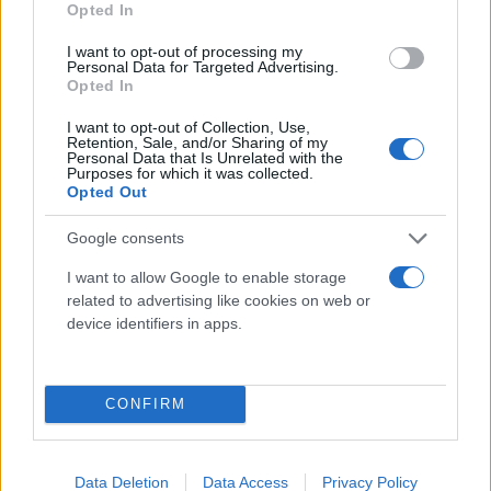
της παραλλαγής Δέλτα και με την άρση των
Opted In
περιορισμών στο Ισραήλ.
I want to opt-out of processing my
Personal Data for Targeted Advertising.
Opted In
I want to opt-out of Collection, Use,
Retention, Sale, and/or Sharing of my
Personal Data that Is Unrelated with the
Σύμφωνα όμως με τον καθηγητή Eran Segal, από το
Purposes for which it was collected.
Ινστιτούτο Επιστημών Weizmann, τα στατιστικά
Opted Out
στοιχεία δείχνουν ότι
η παραλλαγή Δέλτα
Google consents
προκαλεί πολύ λιγότερα σοβαρά περιστατικά
I want to allow Google to enable storage
στο Ισραήλ σε σχέση με τα προηγούμενα
related to advertising like cookies on web or
κύματα μόλυνσης.
device identifiers in apps.
Oι Times of Israel αναφέρουν πως σχεδόν
το 90%
των νέων κρουσμάτων στο Ισραήλ ανήκει σε
CONFIRM
λοίμωξη που οφείλεται στην παραλλαγή
Δέλτα.
Data Deletion
Data Access
Privacy Policy