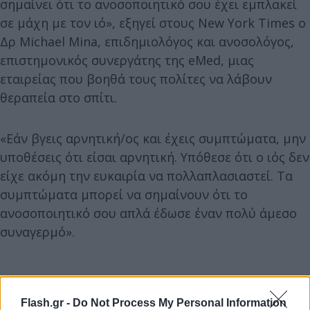
σημαίνει ότι το ανοσοποιητικό σου έχει εμπλακεί
σε μάχη με τον ιό», εξηγεί στους New York Times ο
Δρ Michael Mina, επιδημιολόγος και ανοσολόγος,
επιστημονικός συνεργάτης της eMed, μιας
εταιρείας που βοηθά τους πολίτες να λάβουν
θεραπεία στο σπίτι.
«Εάν βγεις αρνητική/ος και έχεις συμπτώματα, μην
υποθέσεις ότι είσαι αρνητική. Υπόθεσε ότι ο ιός δεν
είχε ακόμη την ευκαιρία να πολλαπλασιαστεί. Τα
συμπτώματα μπορεί να σημαίνουν ότι το
ανοσοποιητικό σου απλά έδωσε έναν πολύ άμεσο
συναγερμό».
Flash.gr -
Do Not Process My Personal Information