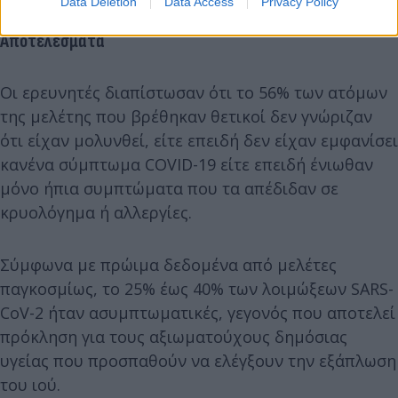
Data Deletion
Data Access
Privacy Policy
Αποτελέσματα
Οι ερευνητές διαπίστωσαν ότι το 56% των ατόμων
της μελέτης που βρέθηκαν θετικοί δεν γνώριζαν
ότι είχαν μολυνθεί, είτε επειδή δεν είχαν εμφανίσει
κανένα σύμπτωμα COVID-19 είτε επειδή ένιωθαν
μόνο ήπια συμπτώματα που τα απέδιδαν σε
κρυολόγημα ή αλλεργίες.
Σύμφωνα με πρώιμα δεδομένα από μελέτες
παγκοσμίως, το 25% έως 40% των λοιμώξεων SARS-
CoV-2 ήταν ασυμπτωματικές, γεγονός που αποτελεί
πρόκληση για τους αξιωματούχους δημόσιας
υγείας που προσπαθούν να ελέγξουν την εξάπλωση
του ιού.