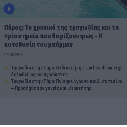
Πάρος: Το χρονικό της τραγωδίας και τα
τρία σημεία που θα ρίξουν φως - Η
αυτοθυσία του μπάρμαν
08.08.2026
Τραγωδία στην Πάρο: Ο ιδιοκτήτης του beach bar είχε
δηλωθεί ως ναυαγοσώστης
Τραγωδία στην Πάρο: Πνίγηκε 4χρονο παιδί σε πισίνα
– Προσήχθησαν γονείς και ιδιοκτήτης