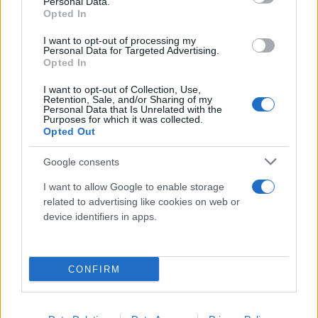
Personal Data.
ανοσοποιητικό σύστημα παρήγαγε μετά τη
Opted In
μόλυνση με τον ιό.
I want to opt-out of processing my
Personal Data for Targeted Advertising.
Opted In
Κατά την έναρξη της μελέτης, όλοι οι εθελοντές
I want to opt-out of Collection, Use,
έπρεπε να έχουν επίπεδα αντισωμάτων που
Retention, Sale, and/or Sharing of my
Personal Data that Is Unrelated with the
προκλήθηκαν από τη μόλυνση κάτω από ένα
Purposes for which it was collected.
συγκεκριμένο όριο, γεγονός που υποδηλώνει ότι
Opted Out
δεν είχαν μολυνθεί πρόσφατα από τον ιό.
Google consents
I want to allow Google to enable storage
Με αυτόν τον τρόπο, οποιαδήποτε αύξηση των
related to advertising like cookies on web or
επιπέδων αντισωμάτων λειτουργούσε ως
device identifiers in apps.
υποκατάστατο μιας λοίμωξης. Οι συμμετέχοντες
περιέγραψαν επίσης τα συμπτώματά τους και τα
αποτελέσματα όσων τεστ έκαναν για να
CONFIRM
διαπιστωθεί αν είχαν κάποια λοίμωξη κατά τη
διάρκεια της περιόδου μελέτης.