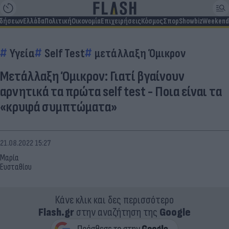
ιδήσεων
Ελλάδα
Πολιτική
Οικονομία
Επιχειρήσεις
Κόσμος
Σπορ
Showbiz
Weekend
Υγεία
Self Test
μετάλλαξη Όμικρον
Μετάλλαξη Όμικρον: Γιατί βγαίνουν
αρνητικά τα πρώτα self test - Ποια είναι τα
«κρυφά συμπτώματα»
21.08.2022 15:27
Μαρία
Ευσταθίου
Κάνε κλικ και δες περισσότερο
Flash.gr
στην αναζήτηση της
Google