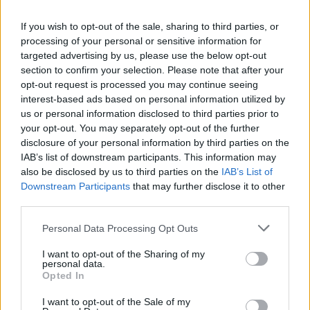
Ως προς την
αρχική μελέτη
, η δρ Σούζαν Τσενγκ,
διευθύντρια του Ινστιτούτου Έρευνας για την Υγιή
If you wish to opt-out of the sale, sharing to third parties, or
Γήρανση στο Ινστιτούτο Cedars-Sinai Smidt, και οι
processing of your personal or sensitive information for
targeted advertising by us, please use the below opt-out
συνεργάτες της στο Πανεπιστήμιο της Καλιφόρνιας
section to confirm your selection. Please note that after your
και στα εργαστήρια Abbott, μελέτησαν 210
opt-out request is processed you may continue seeing
εργαζόμενους και ασθενείς στο Cedars-Sinai, οι
interest-based ads based on personal information utilized by
οποίοι παρείχαν τουλάχιστον δύο δείγματα
us or personal information disclosed to third parties prior to
your opt-out. You may separately opt-out of the further
αίματος για έλεγχο αντισωμάτων – ένα πριν από
disclosure of your personal information by third parties on the
την έξαρση του Όμικρον και ένα μετά. Οι ερευνητές
IAB’s list of downstream participants. This information may
τα ανέλυσαν και επικεντρώθηκαν στα επίπεδα
also be disclosed by us to third parties on the
IAB’s List of
Downstream Participants
that may further disclose it to other
αντισωμάτων έναντι του ιού SARS-CoV-2.
third parties.
Please note that this website/app uses one or more Google
Personal Data Processing Opt Outs
Τα περισσότερα άτομα της μελέτης είχαν
services and may gather and store information including but
εμβολιαστεί και οι ερευνητές μέτρησαν τα επίπεδα
not limited to your visit or usage behaviour. You may click to
I want to opt-out of the Sharing of my
personal data.
δύο διαφορετικών τύπων αντισωμάτων: εκείνων
grant or deny consent to Google and its third-party tags to
Opted In
use your data for below specified purposes in below Google
που το ανοσοποιητικό σύστημα παρήγαγε ως
consent section.
I want to opt-out of the Sale of my
απάντηση στα εμβόλια και εκείνων που το