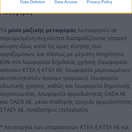
Data Deletion
Data Access
Privacy Policy
Μεταφορές
Τα
μέσα μαζικής μεταφοράς
λειτουργούν σε
περιορισμένη συχνότητα διασφαλίζοντας επαρκή
κίνηση ιδίως κατά τις ώρες κίνησης των
εργαζομένων, και πάντως με μέγιστη πληρότητα
65% στα λεωφορεία δημόσιας χρήσης (λεωφορεία
αστικών ΚΤΕΛ ή ΚΤΕΛ ΑΕ, λεωφορεία μεμονωμένων
αυτοκινητιστών άγονων γραμμών), λεωφορεία
ιδιωτικής χρήσης, καθώς και λεωφορεία δημοτικής
συγκοινωνίας, λεωφορεία αρμοδιότητας ΟΑΣΑ ΑΕ
και ΟΑΣΘ ΑΕ, μέσα σταθερής τροχιάς αρμοδιότητας
ΣΤΑΣΥ ΑΕ, αναβατήρες (τελεφερίκ).
* Λειτουργία των υπεραστικών ΚΤΕΛ ή ΚΤΕΛ ΑΕ και