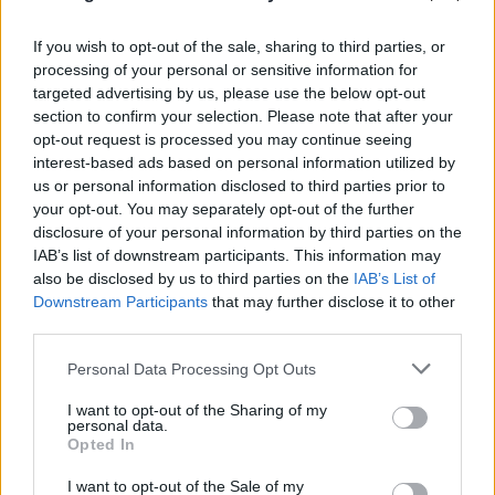
Κατά την επιβίβαση στα πλοία των
επιβατών που φέρουν τα πιο πάνω
If you wish to opt-out of the sale, sharing to third parties, or
πιστοποιητικά/βεβαιώσεις, θα διενεργείται
processing of your personal or sensitive information for
ηλεκτρονικός έλεγχος πιστοποίησης αυτών
targeted advertising by us, please use the below opt-out
από το πλήρωμα του πλοίου με την
section to confirm your selection. Please note that after your
παρουσία και υπό την εποπτεία στελέχους
opt-out request is processed you may continue seeing
interest-based ads based on personal information utilized by
της αρμόδιας Λιμενικής Αρχής.
us or personal information disclosed to third parties prior to
your opt-out. You may separately opt-out of the further
Παράλληλα, θα διενεργείται έλεγχος
disclosure of your personal information by third parties on the
ταυτοπροσωπίας των επιβατών με το
IAB’s list of downstream participants. This information may
έγγραφο ταυτότητας ή το διαβατήριο, ή
also be disclosed by us to third parties on the
IAB’s List of
οιοδήποτε προβλεπόμενο έγγραφο που
Downstream Participants
that may further disclose it to other
πιστοποιεί την ταυτότητα αυτών.
third parties.
Please note that this website/app uses one or more Google
Personal Data Processing Opt Outs
Σε κάθε περίπτωση, για την επιβίβαση των
services and may gather and store information including but
not limited to your visit or usage behaviour. You may click to
I want to opt-out of the Sharing of my
επιβατών από λιμάνια της ηπειρωτικής Ελλάδας
personal data.
grant or deny consent to Google and its third-party tags to
προς τα νησιά και αντίστροφα, συμπληρώνεται
Opted In
use your data for below specified purposes in below Google
υποχρεωτικά το Ερωτηματολόγιο Δήλωσης Υγείας
consent section.
I want to opt-out of the Sale of my