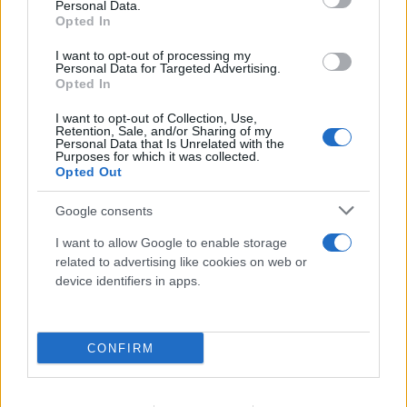
πριν την Επιβίβαση που περιλαμβάνεται στο
Personal Data.
Opted In
Παράρτημα 1 των μέτρων πρόληψης και
αντιμετώπισης κρουσμάτων COVID-19 στα
I want to opt-out of processing my
Personal Data for Targeted Advertising.
επιβατηγά και επιβατηγά - οχηματαγωγά πλοία που
Opted In
εκτελούν θαλάσσιες ενδομεταφορές, τα οποία
I want to opt-out of Collection, Use,
βρίσκονται αναρτημένα στην ιστοσελίδα του
Retention, Sale, and/or Sharing of my
Personal Data that Is Unrelated with the
Υπουργείου Ναυτιλίας και Νησιωτικής Πολιτικής
Purposes for which it was collected.
Opted Out
https://www.ynanp.gr/el/. καθώς και στην
ιστοσελίδα
https://sea.travel.gov.gr/
Google consents
I want to allow Google to enable storage
Για την αποφυγή καθυστερήσεων, παρακαλούνται
related to advertising like cookies on web or
οι επιβάτες να προσέρχονται στα λιμάνια για την
device identifiers in apps.
επιβίβασή τους τουλάχιστον μια ώρα πριν την
προγραμματισμένη ώρα απόπλου.
CONFIRM