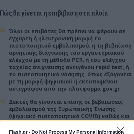
Πώς θα γίνεται η επιβίβαση στα πλοία
Όλοι οι επιβάτες θα πρέπει να φέρουν σε
έγχαρτη ή ηλεκτρονική μορφή το
πιστοποιητικό εμβολιασμού, ή τη βεβαίωση
αρνητικής διάγνωσης του εργαστηριακού
ελέγχου με τη μέθοδο PCR, ή του ελέγχου
ταχείας ανίχνευσης αντιγόνου rapid test, ή
το πιστοποιητικό νόσησης, όπως εξάγονται
με τη μορφή ψηφιακού ή εκτυπωμένου
αντιγράφου από την πλατφόρμα gov.gr
Δεκτές θα γίνονται επίσης οι βεβαιώσεις
εμβολιασμού της Ευρωπαϊκής Ένωσης
(ψηφιακό πιστοποιητικό COVID) καθώς και
τρίτων χωρών.
Flash.gr -
Do Not Process My Personal Information