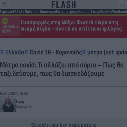
ιδήσεων
Ελλάδα
Πολιτική
Οικονομία
Επιχειρήσεις
Κόσμος
Σπορ
Showbiz
Weekend
Συναγερμός στη Νάξο: Φωτιά τώρα στη
BREAKING
Μικρή Βίγλα - Κοντά σε σπίτια οι φλόγες
NEWS
Ελλάδα
Covid 19 - Κορονοϊός
μέτρα (not upda
Μέτρα covid: Τι αλλάζει από αύριο – Πως θα
ταξιδεύουμε, πως θα διασκεδάζουμε
04.07.2021 16:53
Έλλη
Κομνηνού
Κάνε κλικ και δες περισσότερο