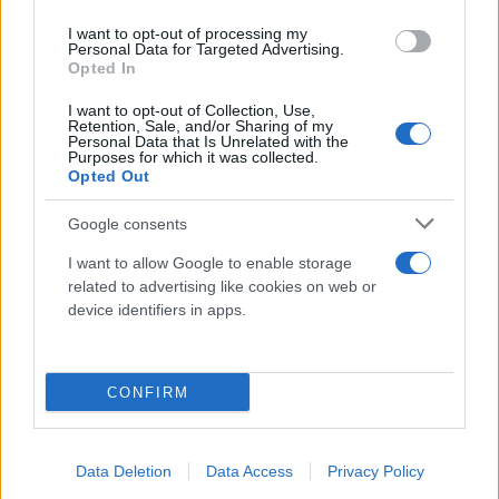
I want to opt-out of processing my
Personal Data for Targeted Advertising.
Opted In
I want to opt-out of Collection, Use,
Retention, Sale, and/or Sharing of my
Personal Data that Is Unrelated with the
Purposes for which it was collected.
Opted Out
Google consents
I want to allow Google to enable storage
Πανελλήνιες Εξετάσεις 2021: Δείτε όλα τα μέτρα
related to advertising like cookies on web or
προστασίας από τον κορονοϊό
device identifiers in apps.
Αγγελική
04.06.2021 16:58
Γιαννακού
CONFIRM
Data Deletion
Data Access
Privacy Policy