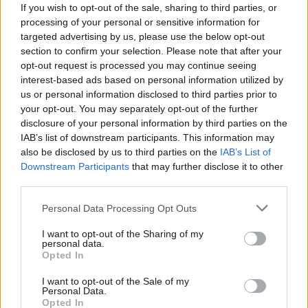
If you wish to opt-out of the sale, sharing to third parties, or
processing of your personal or sensitive information for
targeted advertising by us, please use the below opt-out
section to confirm your selection. Please note that after your
opt-out request is processed you may continue seeing
ΚΚΕ: Πρόταση για μέτρα προστασίας των
interest-based ads based on personal information utilized by
εργαζομένων από τον καύσωνα
us or personal information disclosed to third parties prior to
your opt-out. You may separately opt-out of the further
Γιώργος
29.07.2021 18:52
Δημητρόπουλος
disclosure of your personal information by third parties on the
IAB’s list of downstream participants. This information may
also be disclosed by us to third parties on the
IAB’s List of
Downstream Participants
that may further disclose it to other
third parties.
Please note that this website/app uses one or more Google
Personal Data Processing Opt Outs
services and may gather and store information including but
not limited to your visit or usage behaviour. You may click to
I want to opt-out of the Sharing of my
personal data.
grant or deny consent to Google and its third-party tags to
Opted In
use your data for below specified purposes in below Google
consent section.
I want to opt-out of the Sale of my
Personal Data.
Opted In