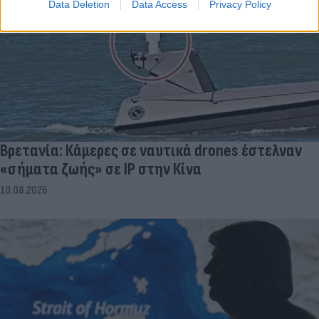
Data Deletion
Data Access
Privacy Policy
Βρετανία: Κάμερες σε ναυτικά drones έστελναν
«σήματα ζωής» σε IP στην Κίνα
10.08.2026