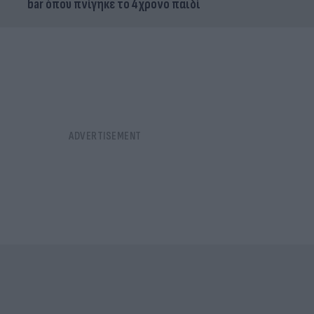
bar όπου πνίγηκε το 4χρονο παιδί