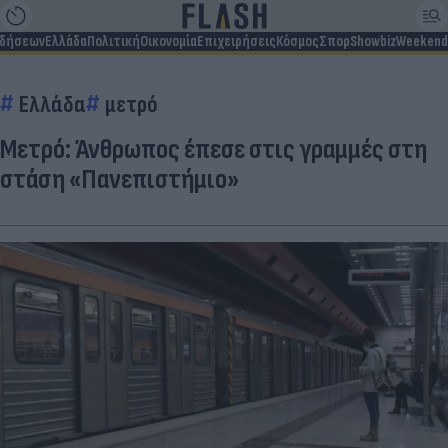
ιδήσεων
Ελλάδα
Πολιτική
Οικονομία
Επιχειρήσεις
Κόσμος
Σπορ
Showbiz
Weekend
Ελλάδα
μετρό
Μετρό: Άνθρωπος έπεσε στις γραμμές στη
στάση «Πανεπιστήμιο»