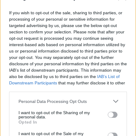
If you wish to opt-out of the sale, sharing to third parties, or
processing of your personal or sensitive information for
Συγκλονιστικό βίντεο στον Κουβαρά:
targeted advertising by us, please use the below opt-out
Αστυνομικοί απομακρύνουν ηλικιωμένη από
section to confirm your selection. Please note that after your
τη φωτιά
opt-out request is processed you may continue seeing
interest-based ads based on personal information utilized by
10.08.2026
us or personal information disclosed to third parties prior to
your opt-out. You may separately opt-out of the further
disclosure of your personal information by third parties on the
IAB’s list of downstream participants. This information may
also be disclosed by us to third parties on the
IAB’s List of
Downstream Participants
that may further disclose it to other
third parties.
Please note that this website/app uses one or more Google
Personal Data Processing Opt Outs
services and may gather and store information including but
not limited to your visit or usage behaviour. You may click to
I want to opt-out of the Sharing of my
personal data.
grant or deny consent to Google and its third-party tags to
Opted In
use your data for below specified purposes in below Google
consent section.
I want to opt-out of the Sale of my