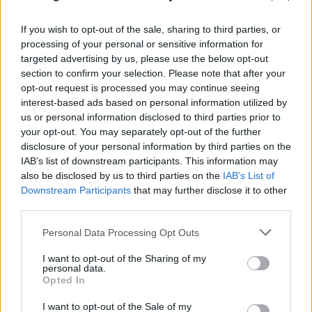
If you wish to opt-out of the sale, sharing to third parties, or
processing of your personal or sensitive information for
targeted advertising by us, please use the below opt-out
section to confirm your selection. Please note that after your
opt-out request is processed you may continue seeing
interest-based ads based on personal information utilized by
us or personal information disclosed to third parties prior to
your opt-out. You may separately opt-out of the further
disclosure of your personal information by third parties on the
IAB’s list of downstream participants. This information may
also be disclosed by us to third parties on the
IAB’s List of
Φωτιά στη Βοιωτία: Καρέ-καρέ επιχείρηση
Downstream Participants
that may further disclose it to other
third parties.
διάσωσης 254 πολιτών μέσω θαλάσσης από την
Πυροσβεστική
Please note that this website/app uses one or more Google
Personal Data Processing Opt Outs
services and may gather and store information including but
08.08.2026
not limited to your visit or usage behaviour. You may click to
I want to opt-out of the Sharing of my
personal data.
grant or deny consent to Google and its third-party tags to
Opted In
use your data for below specified purposes in below Google
consent section.
I want to opt-out of the Sale of my