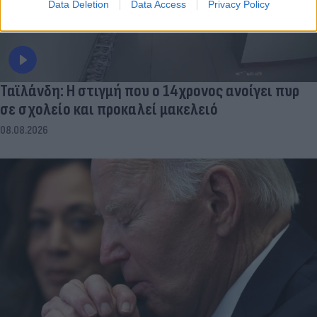
Data Deletion
Data Access
Privacy Policy
Ταϊλάνδη: Η στιγμή που ο 14χρονος ανοίγει πυρ
σε σχολείο και προκαλεί μακελειό
08.08.2026