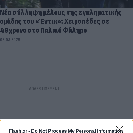
Νέα σύλληψη μέλους της εγκληματικής
ομάδας του «Έντικ»: Χειροπέδες σε
49χρονο στο Παλαιό Φάληρο
08.08.2026
Flash.gr -
Do Not Process My Personal Information