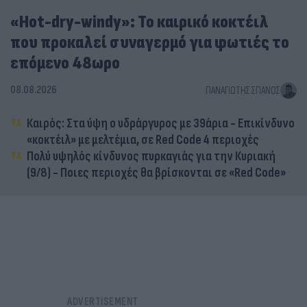
«Hot-dry-windy»: Το καιρικό κοκτέιλ
που προκαλεί συναγερμό για φωτιές το
επόμενο 48ωρο
08.08.2026
ΠΑΝΑΓΙΏΤΗΣ ΣΠΑΝΌΣ
Καιρός: Στα ύψη ο υδράργυρος με 39άρια - Επικίνδυνο
«κοκτέιλ» με μελτέμια, σε Red Code 4 περιοχές
Πολύ υψηλός κίνδυνος πυρκαγιάς για την Κυριακή
(9/8) - Ποιες περιοχές θα βρίσκονται σε «Red Code»