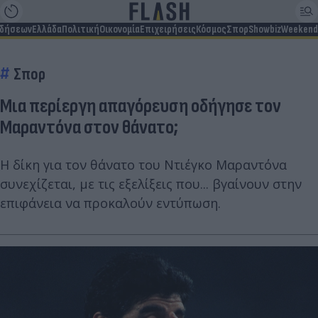
ιδήσεων
Ελλάδα
Πολιτική
Οικονομία
Επιχειρήσεις
Κόσμος
Σπορ
Showbiz
Weekend
Σπορ
Μια περίεργη απαγόρευση οδήγησε τον
Μαραντόνα στον θάνατο;
Η δίκη για τον θάνατο του Ντιέγκο Μαραντόνα
συνεχίζεται, με τις εξελίξεις που... βγαίνουν στην
επιφάνεια να προκαλούν εντύπωση.